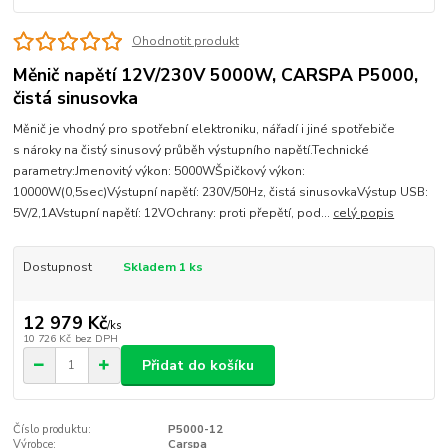
Ohodnotit produkt
Měnič napětí 12V/230V 5000W, CARSPA P5000,
čistá sinusovka
Měnič je vhodný pro spotřební elektroniku, nářadí i jiné spotřebiče
s nároky na čistý sinusový průběh výstupního napětí.Technické
parametry:Jmenovitý výkon: 5000WŠpičkový výkon:
10000W(0,5sec)Výstupní napětí: 230V/50Hz, čistá sinusovkaVýstup USB:
5V/2,1AVstupní napětí: 12VOchrany: proti přepětí, pod...
celý popis
Dostupnost
Skladem 1 ks
12 979 Kč
/
ks
10 726 Kč
bez DPH
Přidat do košíku
Číslo produktu:
P5000-12
Výrobce:
Carspa