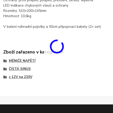
Ochrany: proti přepětí, podpětí, přetížení, zkratu, tepelná
LED indikace chybových stavů a ochrany
Rozměry: 510×200×145mm
Hmotnost: 10,6kg
V balení náhradní pojistky a 50cm připojovací kabely (2× set)
Zboží zařazeno v kategoriích
MĚNIČE NAPĚTÍ
ČISTÁ SINUS
z 12V na 230V