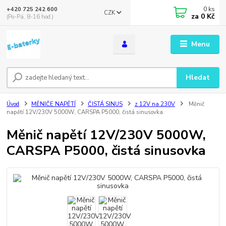
0
ks
+420 725 242 600
CZK
za
0 Kč
(Po-Pá, 8-16 hod.)
Menu
Hledat
Úvod
MĚNIČE NAPĚTÍ
ČISTÁ SINUS
z 12V na 230V
Měnič
napětí 12V/230V 5000W, CARSPA P5000, čistá sinusovka
Měnič napětí 12V/230V 5000W,
CARSPA P5000, čistá sinusovka