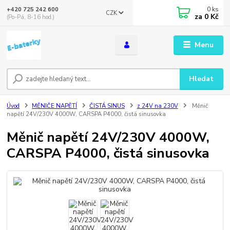
0
ks
+420 725 242 600
CZK
za
0 Kč
(Po-Pá, 8-16 hod.)
Menu
Hledat
Úvod
MĚNIČE NAPĚTÍ
ČISTÁ SINUS
z 24V na 230V
Měnič
napětí 24V/230V 4000W, CARSPA P4000, čistá sinusovka
Měnič napětí 24V/230V 4000W,
CARSPA P4000, čistá sinusovka