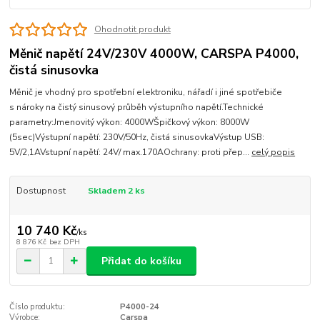
Ohodnotit produkt
Měnič napětí 24V/230V 4000W, CARSPA P4000,
čistá sinusovka
Měnič je vhodný pro spotřební elektroniku, nářadí i jiné spotřebiče
s nároky na čistý sinusový průběh výstupního napětí.Technické
parametry:Jmenovitý výkon: 4000WŠpičkový výkon: 8000W
(5sec)Výstupní napětí: 230V/50Hz, čistá sinusovkaVýstup USB:
5V/2,1AVstupní napětí: 24V/ max.170AOchrany: proti přep...
celý popis
Dostupnost
Skladem 2 ks
10 740 Kč
/
ks
8 876 Kč
bez DPH
Přidat do košíku
Číslo produktu:
P4000-24
Výrobce:
Carspa