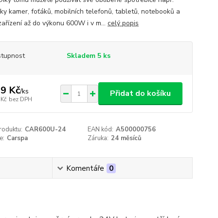
čky kamer, foťáků, mobilních telefonů, tabletů, notebooků a
 zařízení až do výkonu 600W i v m...
celý popis
tupnost
Skladem 5 ks
9 Kč
/
ks
Přidat do košíku
 Kč
bez DPH
roduktu:
CAR600U-24
EAN kód:
A500000756
e:
Carspa
Záruka:
24 měsíců
Komentáře
0