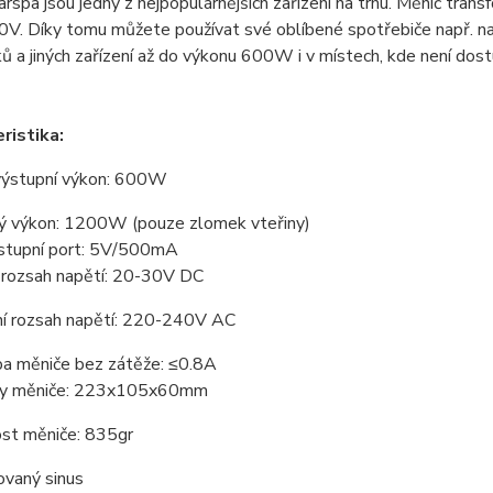
rspa jsou jedny z nejpopulárnějších zařízení na trhu. Měnič tran
V. Díky tomu můžete používat své oblíbené spotřebiče např. nabí
 a jiných zařízení až do výkonu 600W i v místech, kde není dostup
ristika:
 výstupní výkon: 600W
vý výkon: 1200W (pouze zlomek vteřiny)
stupní port: 5V/500mA
í rozsah napětí: 20-30V DC
ní rozsah napětí: 220-240V AC
ba měniče bez zátěže: ≤0.8A
ry měniče: 223x105x60mm
st měniče: 835gr
ovaný sinus