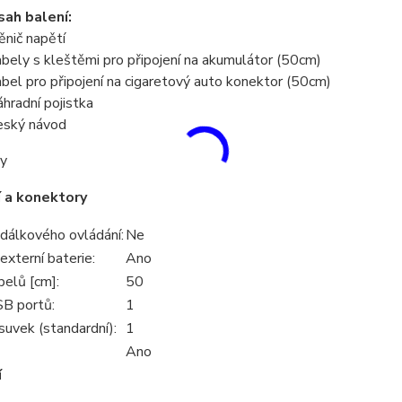
ah balení:
ěnič napětí
abely s kleštěmi pro připojení na akumulátor (50cm)
abel pro připojení na cigaretový auto konektor (50cm)
áhradní pojistka
eský návod
y
 a konektory
 dálkového ovládání:
Ne
 externí baterie:
Ano
belů [cm]:
50
B portů:
1
uvek (standardní):
1
Ano
í