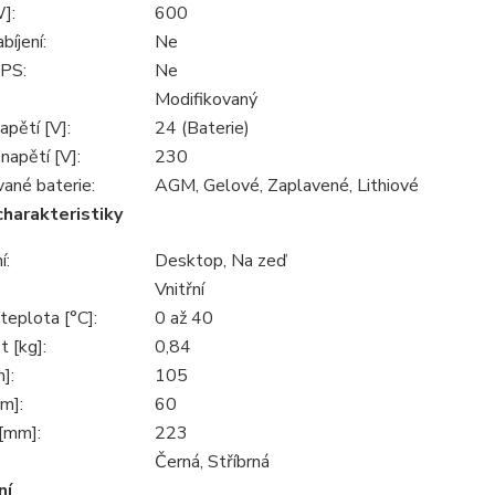
]:
600
bíjení:
Ne
PS:
Ne
Modifikovaný
apětí [V]:
24 (Baterie)
napětí [V]:
230
ané baterie:
AGM, Gelové, Zaplavené, Lithiové
charakteristiky
í:
Desktop, Na zeď
Vnitřní
teplota [°C]:
0 až 40
 [kg]:
0,84
]:
105
m]:
60
[mm]:
223
Černá, Stříbrná
ní