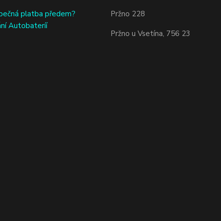
bečná platba předem?
Pržno 228
ní Autobateríí
Pržno u Vsetína, 756 23