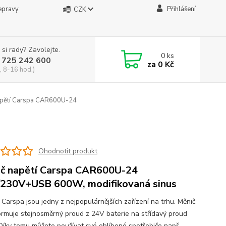
epravy
Přihlášení
CZK
 si rady? Zavolejte.
0
ks
 725 242 600
za
0 Kč
, 8-16 hod.)
apětí Carspa CAR600U-24
Ohodnotit produkt
č napětí Carspa CAR600U-24
230V+USB 600W, modifikovaná sinus
 Carspa jsou jedny z nejpopulárnějších zařízení na trhu. Měnič
ormuje stejnosměrný proud z 24V baterie na střídavý proud
Díky tomu můžete používat své oblíbené spotřebiče např.