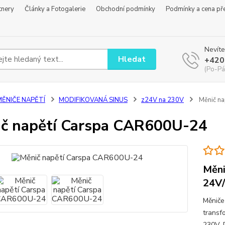
tnery
Články a Fotogalerie
Obchodní podmínky
Podmínky a cena př
Nevíte
Hledat
+420
(Po-Pá
MĚNIČE NAPĚTÍ
MODIFIKOVANÁ SINUS
z24V na 230V
Měnič n
č napětí Carspa CAR600U-24
Měni
24V/
Měniče
transf
230V. 