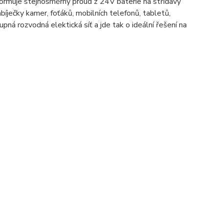
sformuje stejnosměrný proud z 24V baterie na střídavý
ječky kamer, foťáků, mobilních telefonů, tabletů,
ná rozvodná elektická síť a jde tak o ideální řešení na