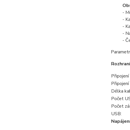
Obs
- M
- K
- K
- N
- Č
Parametr
Rozhraní
Připojení
Připojení
Délka ka
Počet US
Počet zás
USB:
Napájen