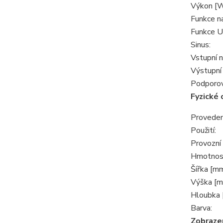
Výkon [W
Funkce na
Funkce U
Sinus:
Vstupní n
Výstupní 
Podporov
Fyzické 
Proveden
Použití:
Provozní 
Hmotnost
Šířka [mm
Výška [m
Hloubka 
Barva:
Zobraze