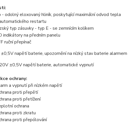
ti:
 - odolný eloxovaný hliník, poskytující maximální odvod tepla
 automatického restartu
zský typ zásuvky - typ E - se zemnícím kolíkem
 indikátory na předním panelu
F ruční přepínač
 ±0,5V napětí baterie, upozornění na nízký stav baterie alarmem
 20V ±0,5V napětí baterie, automatické vypnutí
kce ochrany:
larm a vypnutí při nízkém napětí
chrana proti přepětí
chrana proti přetížení
eplotní ochrana
chrana proti zkratu
chrana proti přepólování