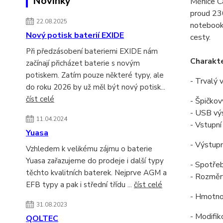
Novinky
Měniče Ca
proud 230
22.08.2025
notebooků
Nový potisk baterií EXIDE
cesty.
Při předzásobení bateriemi EXIDE nám
Charakte
začínají přicházet baterie s novým
potiskem. Zatím pouze některé typy, ale
- Trvalý
do roku 2026 by už měl být nový potisk...
číst celé
- Špičko
- USB vý
11.04.2024
- Vstupn
Yuasa
- Výstup
Vzhledem k velikému zájmu o baterie
Yuasa zařazujeme do prodeje i další typy
- Spotře
těchto kvalitních baterek. Nejprve AGM a
- Rozmě
EFB typy a pak i střední třídu ...
číst celé
- Hmotno
31.08.2023
- Modifik
QOLTEC