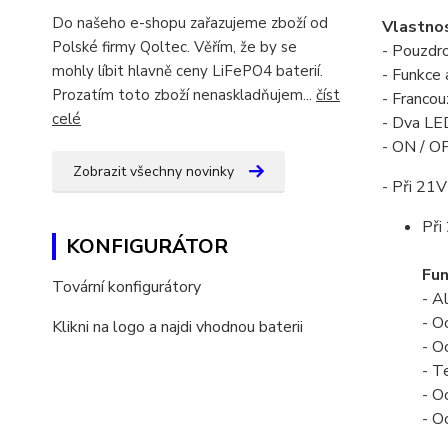
Do našeho e-shopu zařazujeme zboží od
Vlastnos
Polské firmy Qoltec. Věřím, že by se
- Pouzdro
mohly líbit hlavně ceny LiFePO4 baterií.
- Funkce
Prozatím toto zboží nenaskladňujem...
číst
- Francou
celé
- Dva LED
- ON / OF
Zobrazit všechny novinky
- Při 21V
Při
KONFIGURÁTOR
Fun
Tovární konfigurátory
- A
- O
Klikni na logo a najdi vhodnou baterii
- O
- T
- O
- O