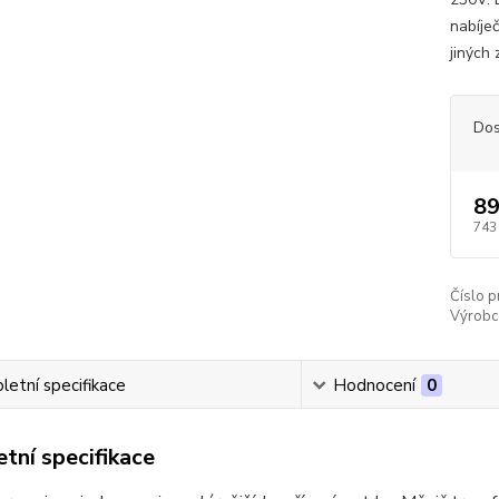
nabíje
jiných
Dos
89
743
Číslo p
Výrobc
etní specifikace
Hodnocení
0
tní specifikace