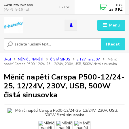
0
ks
+420 725 242 600
CZK
za
0 Kč
(Po-Pá, 8-16 hod.)
Menu
Hledat
Úvod
MĚNIČE NAPĚTÍ
ČISTÁ SINUS
z 12V na 230V
Měnič
napětí Carspa P500-12/24-25, 12/24V, 230V, USB, 500W čistá sinusovka
Měnič napětí Carspa P500-12/24-
25, 12/24V, 230V, USB, 500W
čistá sinusovka