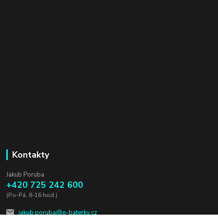
Kontakty
Jakub Poruba
+420 725 242 600
(Po-Pá, 8-16 hod.)
jakub.poruba@e-baterky.cz