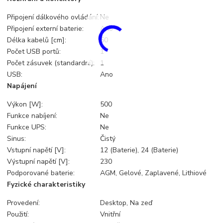
Připojení dálkového ovládání:
Ne
Připojení externí baterie:
Ano
Délka kabelů [cm]:
50
Počet USB portů:
1
Počet zásuvek (standardní):
1
USB:
Ano
Napájení
Výkon [W]:
500
Funkce nabíjení:
Ne
Funkce UPS:
Ne
Sinus:
Čistý
Vstupní napětí [V]:
12 (Baterie), 24 (Baterie)
Výstupní napětí [V]:
230
Podporované baterie:
AGM, Gelové, Zaplavené, Lithiové
Fyzické charakteristiky
Provedení:
Desktop, Na zeď
Použití:
Vnitřní