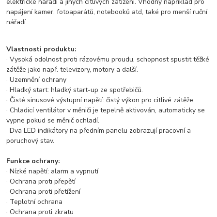
elektrické nářadí a jiných citlivých zatížení. Vhodný například pro
napájení kamer, fotoaparátů, notebooků atd, také pro menší ruční
nářadí.
Vlastnosti produktu:
· Vysoká odolnost proti rázovému proudu, schopnost spustit těžké
zátěže jako např. televizory, motory a další.
· Uzemnění ochrany
· Hladký start: hladký start-up ze spotřebičů.
· Čisté sinusové výstupní napětí: čistý výkon pro citlivé zátěže.
· Chladicí ventilátor v měniči je tepelně aktivován, automaticky se
vypne pokud se měnič ochladí.
· Dva LED indikátory na předním panelu zobrazují pracovní a
poruchový stav.
Funkce ochrany:
· Nízké napětí: alarm a vypnutí
· Ochrana proti přepětí
· Ochrana proti přetížení
· Teplotní ochrana
· Ochrana proti zkratu