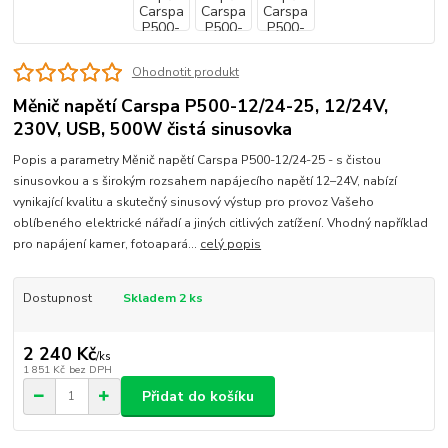
Ohodnotit produkt
Měnič napětí Carspa P500-12/24-25, 12/24V,
230V, USB, 500W čistá sinusovka
Popis a parametry Měnič napětí Carspa P500-12/24-25 - s čistou
sinusovkou a s širokým rozsahem napájecího napětí 12–24V, nabízí
vynikající kvalitu a skutečný sinusový výstup pro provoz Vašeho
oblíbeného elektrické nářadí a jiných citlivých zatížení. Vhodný například
pro napájení kamer, fotoapará...
celý popis
Dostupnost
Skladem 2 ks
2 240 Kč
/
ks
1 851 Kč
bez DPH
Přidat do košíku