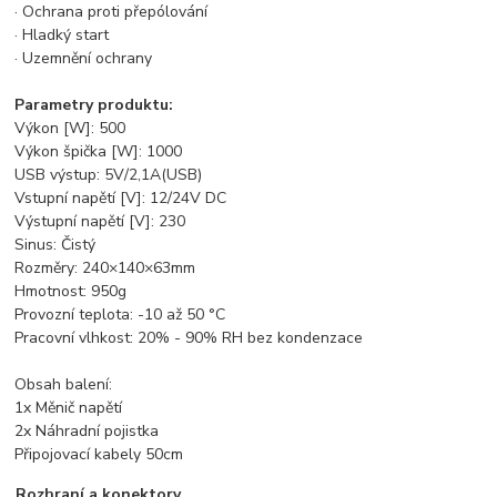
· Ochrana proti přepólování
· Hladký start
· Uzemnění ochrany
Parametry produktu:
Výkon [W]: 500
Výkon špička [W]: 1000
USB výstup: 5V/2,1A(USB)
Vstupní napětí [V]: 12/24V DC
Výstupní napětí [V]: 230
Sinus: Čistý
Rozměry: 240×140×63mm
Hmotnost: 950g
Provozní teplota: -10 až 50 °C
Pracovní vlhkost: 20% - 90% RH bez kondenzace
Obsah balení:
1x Měnič napětí
2x Náhradní pojistka
Připojovací kabely 50cm
Rozhraní a konektory