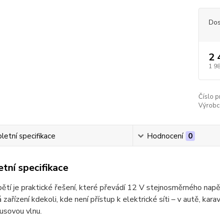
Dos
2 
1 9
Číslo p
Výrobc
etní specifikace
Hodnocení
0
tní specifikace
ětí je praktické řešení, které převádí 12 V stejnosměrného nap
á zařízení kdekoli, kde není přístup k elektrické síti – v autě, kar
nusovou vlnu.