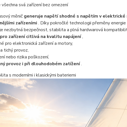
 všechna svá zařízení bez omezení
nusový měnič
generuje napětí shodné s napětím v elektrické s
nějšími zařízeními
. Díky pokročilé technologii přeměny energie
je nezbytná bezpečnost, stabilita a plná hardwarová kompatibilit
 pro zařízení citlivá na kvalitu napájení
,
é pro elektronická zařízení a motory,
 a tichý provoz,
ení nebo rizika poškození,
ný provoz i při dlouhodobém zatížení
.
lita s moderními i klasickými bateriemi