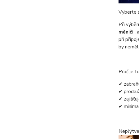
Vyberte s
Při výbě
měniči
, 
při připo
by neměl
Proč je t
✔ zabraňu
✔ prodluž
✔ zajišťuj
✔ minimal
Neplýtvej