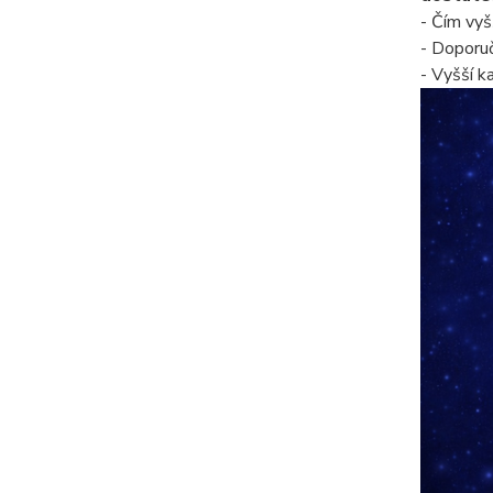
- Čím vyš
- Doporuč
- Vyšší k