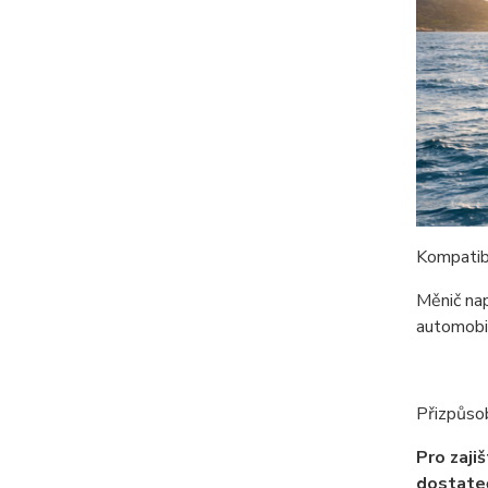
Kompatib
Měnič nap
automobil
Přizpůsob
Pro zaji
dostateč