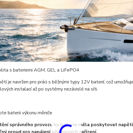
ilita s bateriemi AGM, GEL a LiFePO4
ětí je navržen pro práci s běžnými typy 12V baterií, což umožňuje
ových instalací až po systémy nezávislé na síti.
te baterii výkonu měniče
štění správného provozu by baterie měla poskytovat napětí 
ný proud pro napájení připojených zařízení.