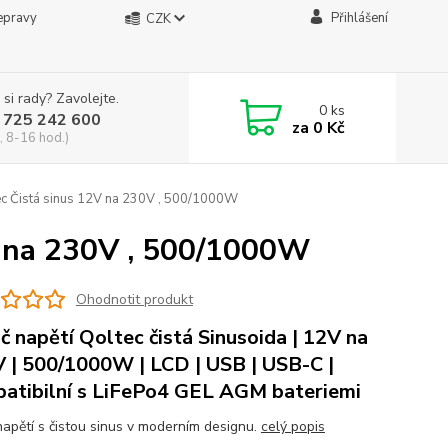
epravy
Přihlášení
CZK
 si rady? Zavolejte.
0
ks
 725 242 600
za
0 Kč
, 8-16 hod.)
ec Čistá sinus 12V na 230V , 500/1000W
V na 230V , 500/1000W
Ohodnotit produkt
č napětí Qoltec čistá Sinusoida | 12V na
 | 500/1000W | LCD | USB | USB-C |
atibilní s LiFePo4 GEL AGM bateriemi
napětí s čistou sinus v moderním designu.
celý popis