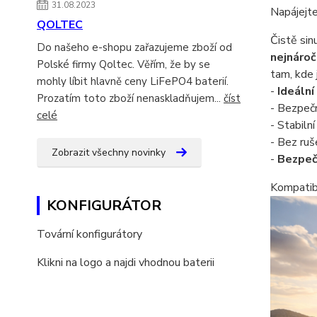
31.08.2023
Napájejte
QOLTEC
Čistě si
Do našeho e-shopu zařazujeme zboží od
nejnároč
Polské firmy Qoltec. Věřím, že by se
tam, kde 
mohly líbit hlavně ceny LiFePO4 baterií.
-
Ideální
Prozatím toto zboží nenaskladňujem...
číst
- Bezpečn
celé
- Stabilní
- Bez ruš
Zobrazit všechny novinky
-
Bezpeč
Kompatibi
KONFIGURÁTOR
Tovární konfigurátory
Klikni na logo a najdi vhodnou baterii