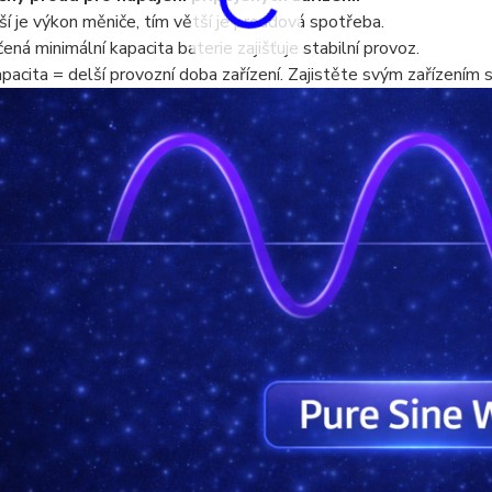
ší je výkon měniče, tím větší je proudová spotřeba.
ená minimální kapacita baterie zajišťuje stabilní provoz.
apacita = delší provozní doba zařízení.
Zajistěte svým zařízením 