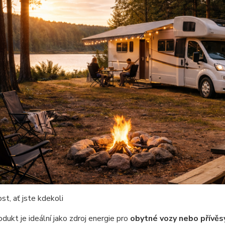
st, ať jste kdekoli
dukt je ideální jako zdroj energie pro
obytné vozy nebo přívěs