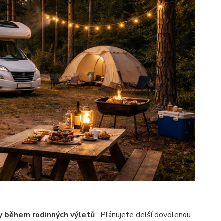
y během rodinných výletů
. Plánujete delší dovolenou