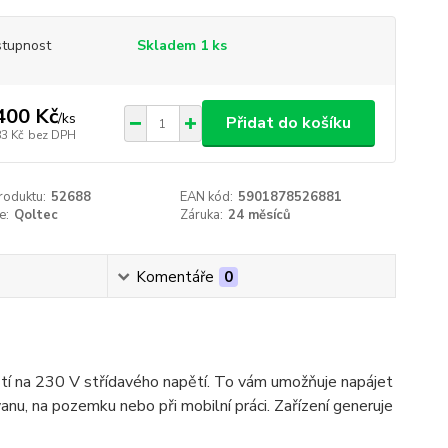
tupnost
Skladem 1 ks
400 Kč
/
ks
Přidat do košíku
83 Kč
bez DPH
roduktu:
52688
EAN kód:
5901878526881
e:
Qoltec
Záruka:
24 měsíců
Komentáře
0
ětí na 230 V střídavého napětí. To vám umožňuje napájet
avanu, na pozemku nebo při mobilní práci. Zařízení generuje