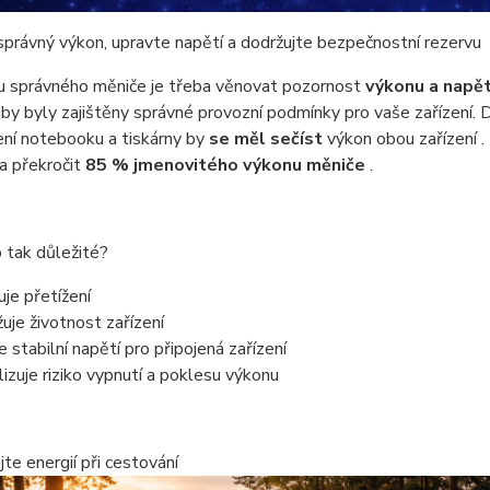
právný výkon, upravte napětí a dodržujte bezpečnostní rezervu
ru správného měniče je třeba věnovat pozornost
výkonu a napět
aby byly zajištěny správné provozní podmínky pro vaše zařízení. 
jení notebooku a tiskárny by
se měl sečíst
výkon obou zařízení .
a překročit
85 % jmenovitého výkonu měniče
.
o tak důležité?
je přetížení
uje životnost zařízení
e stabilní napětí pro připojená zařízení
izuje riziko vypnutí a poklesu výkonu
te energií při cestování