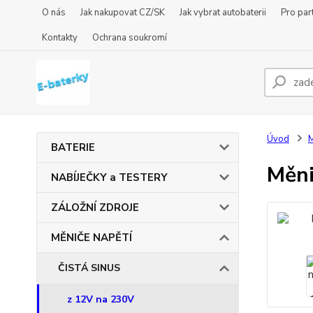
O nás
Jak nakupovat CZ/SK
Jak vybrat autobaterii
Pro par
Kontakty
Ochrana soukromí
Úvod
BATERIE
Měni
NABÍJEČKY a TESTERY
ZÁLOŽNÍ ZDROJE
MĚNIČE NAPĚTÍ
ČISTÁ SINUS
z 12V na 230V