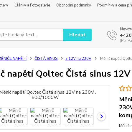
tnery
Články a Fotogalerie
Obchodní podmínky
Podmínky a cena př
Nevíte
Hledat
+420
(Po-Pá
MĚNIČE NAPĚTÍ
ČISTÁ SINUS
z 12V na 230V
Měnič napětí Qolt
č napětí Qoltec Čistá sinus 12
Měni
230V
komp
Měnič 