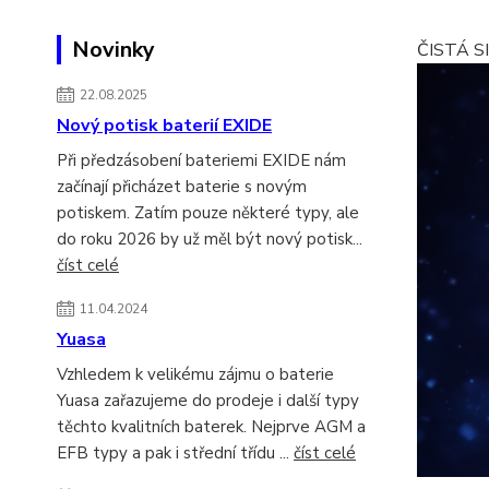
Novinky
ČISTÁ S
22.08.2025
Nový potisk baterií EXIDE
Při předzásobení bateriemi EXIDE nám
začínají přicházet baterie s novým
potiskem. Zatím pouze některé typy, ale
do roku 2026 by už měl být nový potisk...
číst celé
11.04.2024
Yuasa
Vzhledem k velikému zájmu o baterie
Yuasa zařazujeme do prodeje i další typy
těchto kvalitních baterek. Nejprve AGM a
EFB typy a pak i střední třídu ...
číst celé