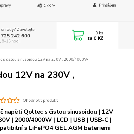
epravy
Přihlášení
CZK
 si rady? Zavolejte.
0
ks
 725 242 600
za
0 Kč
, 8-16 hod.)
ec s čistou sinusoidou 12V na 230V , 2000/4000W
idou 12V na 230V ,
Ohodnotit produkt
č napětí Qoltec s čistou sinusoidou | 12V
30V | 2000/4000W | LCD | USB | USB-C |
atibilní s LiFePO4 GEL AGM bateriemi