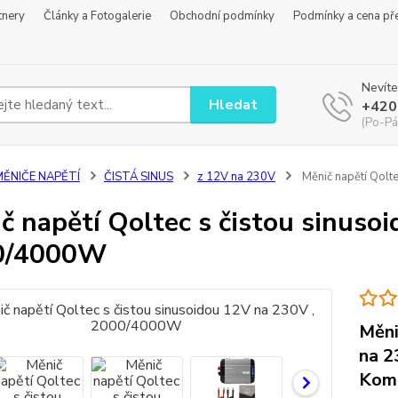
tnery
Články a Fotogalerie
Obchodní podmínky
Podmínky a cena př
Nevíte
Hledat
+420
(Po-Pá
MĚNIČE NAPĚTÍ
ČISTÁ SINUS
z 12V na 230V
Měnič napětí Qolt
č napětí Qoltec s čistou sinuso
0/4000W
Měni
na 2
Komp