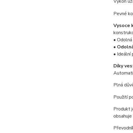
Výkon uz
Pevné ko
Vysoce k
konstrukc
• Odolná
•
Odolná
• Ideální 
Díky ves
Automatic
Plná důvě
Použití p
Produkt 
obsahuje
Převodní