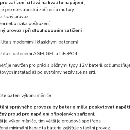
 pro zařízení citlivá na kvalitu napájení
,
é pro elektronická zařízení a motory,
 a tichý provoz,
ení nebo rizika poškození,
ný provoz i při dlouhodobém zatížení
.
lita s moderními i klasickými bateriemi
ilita s bateriemi AGM, GEL a LiFePO4
ětí je navržen pro práci s běžnými typy 12V baterií, což umožňuje
ových instalací až po systémy nezávislé na síti.
te baterii výkonu měniče
štění správného provozu by baterie měla poskytovat napětí 
ný proud pro napájení připojených zařízení.
ší je výkon měniče, tím větší je proudová spotřeba.
ená minimální kapacita baterie zajišťuje stabilní provoz.