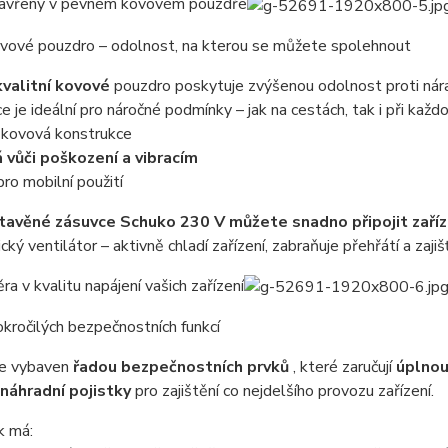
avřený v pevném kovovém pouzdře
vové pouzdro – odolnost, na kterou se můžete spolehnout
valitní kovové
pouzdro poskytuje zvýšenou odolnost proti nár
e je ideální pro náročné podmínky – jak na cestách, tak i při každ
 kovová konstrukce
 vůči poškození a vibracím
pro mobilní použití
tavěné zásuvce Schuko 230 V můžete snadno připojit zaříz
ký ventilátor – aktivně chladí zařízení, zabraňuje přehřátí a zajišť
ra v kvalitu napájení vašich zařízení
okročilých bezpečnostních funkcí
je vybaven
řadou bezpečnostních prvků
, které zaručují
úplnou
náhradní pojistky
pro zajištění co nejdelšího provozu zařízení.
k má: