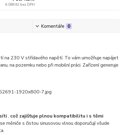
6 088 Kč
bez DPH
Komentáře
0
ětí na 230 V střídavého napětí. To vám umožňuje napájet
avanu, na pozemku nebo při mobilní práci. Zařízení generuje
íti
,
což zajišťuje plnou kompatibilitu i s těmi
 se měniče s čistou sinusovou vlnou doporučují všude
a.