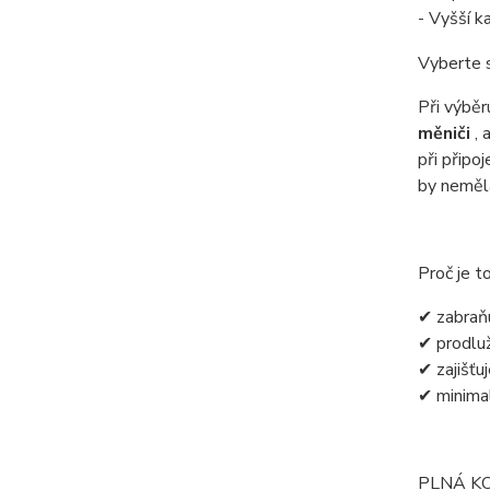
- Vyšší k
Vyberte s
Při výbě
měniči
, 
při připo
by neměl
Proč je t
✔ zabraňu
✔ prodluž
✔ zajišťuj
✔ minimal
PLNÁ K