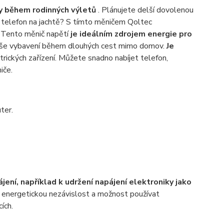
y během rodinných výletů
. Plánujete delší dovolenou
t telefon na jachtě? S tímto měničem Qoltec
 Tento měnič napětí
je ideálním zdrojem energie pro
 vaše vybavení během dlouhých cest mimo domov.
Je
trických zařízení. Můžete snadno nabíjet telefon,
iče.
ter.
jení, například k udržení napájení elektroniky jako
 energetickou nezávislost a možnost používat
ích.