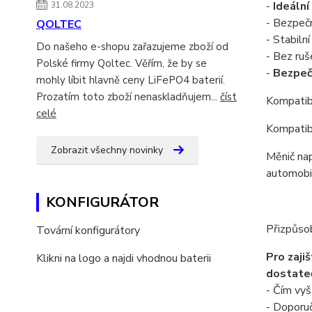
-
Ideální
31.08.2023
- Bezpečn
QOLTEC
- Stabilní
Do našeho e-shopu zařazujeme zboží od
- Bez ruš
Polské firmy Qoltec. Věřím, že by se
-
Bezpeč
mohly líbit hlavně ceny LiFePO4 baterií.
Prozatím toto zboží nenaskladňujem...
číst
Kompatibi
celé
Kompatib
Zobrazit všechny novinky
Měnič nap
automobil
KONFIGURÁTOR
Přizpůsob
Tovární konfigurátory
Pro zaji
Klikni na logo a najdi vhodnou baterii
dostateč
- Čím vyš
- Doporuč