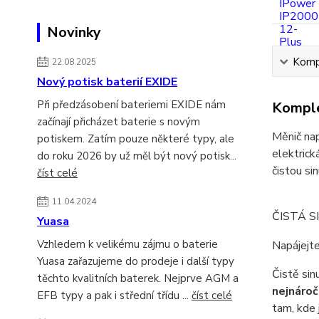
Novinky
Kompl
22.08.2025
Nový potisk baterií EXIDE
Při předzásobení bateriemi EXIDE nám
Komple
začínají přicházet baterie s novým
Měnič nap
potiskem. Zatím pouze některé typy, ale
elektrick
do roku 2026 by už měl být nový potisk...
čistou si
číst celé
11.04.2024
ČISTÁ S
Yuasa
Vzhledem k velikému zájmu o baterie
Napájejte
Yuasa zařazujeme do prodeje i další typy
Čistě si
těchto kvalitních baterek. Nejprve AGM a
nejnároč
EFB typy a pak i střední třídu ...
číst celé
tam, kde 