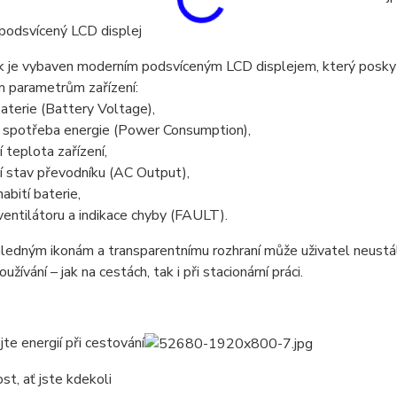
podsvícený LCD displej
 je vybaven moderním podsvíceným LCD displejem, který poskytu
m parametrům zařízení:
baterie (Battery Voltage),
í spotřeba energie (Power Consumption),
í teplota zařízení,
í stav převodníku (AC Output),
abití baterie,
ventilátoru a indikace chyby (FAULT).
ledným ikonám a transparentnímu rozhraní může uživatel neustál
užívání – jak na cestách, tak i při stacionární práci.
te energií při cestování
st, ať jste kdekoli