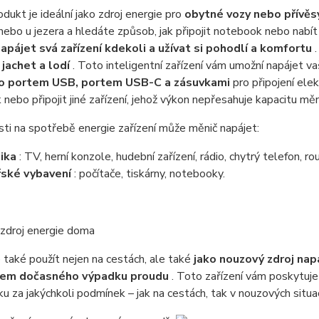
dukt je ideální jako zdroj energie pro
obytné vozy nebo přívěs
ebo u jezera a hledáte způsob, jak připojit notebook nebo nabí
apájet svá zařízení kdekoli a užívat si pohodlí a komfortu
.
 jachet a lodí
. Toto inteligentní zařízení vám umožní napájet
o portem USB, portem USB-C a zásuvkami
pro připojení elek
nebo připojit jiné zařízení, jehož výkon nepřesahuje kapacitu měn
sti na spotřebě energie zařízení může měnič napájet:
ika
: TV, herní konzole, hudební zařízení, rádio, chytrý telefon, rou
řské vybavení
: počítače, tiskárny, notebooky.
zdroj energie doma
 také použít nejen na cestách, ale také
jako nouzový zdroj napá
em dočasného výpadku proudu
. Toto zařízení vám poskytuje
ku za jakýchkoli podmínek – jak na cestách, tak v nouzových situac