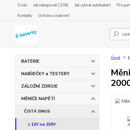
O nás
Jak nakupovat CZ/SK
Jak vybrat autobaterii
Pro par
Kontakty
Ochrana soukromí
Úvod
BATERIE
Měni
NABÍJEČKY a TESTERY
200
ZÁLOŽNÍ ZDROJE
MĚNIČE NAPĚTÍ
ČISTÁ SINUS
z 12V na 230V