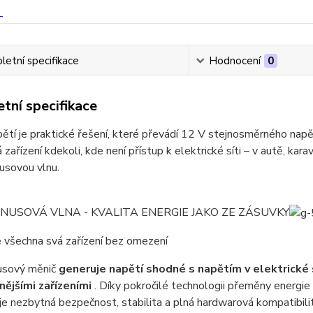
etní specifikace
Hodnocení
0
tní specifikace
ětí je praktické řešení, které převádí 12 V stejnosměrného nap
á zařízení kdekoli, kde není přístup k elektrické síti – v autě, kar
nusovou vlnu.
INUSOVÁ VLNA - KVALITA ENERGIE JAKO ZE ZÁSUVKY
 všechna svá zařízení bez omezení
nusový měnič
generuje napětí shodné s napětím v elektrické s
nějšími zařízeními
. Díky pokročilé technologii přeměny energie
je nezbytná bezpečnost, stabilita a plná hardwarová kompatibilit