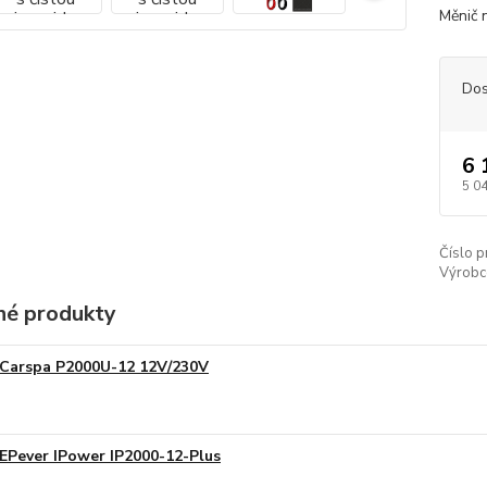
Měnič 
Dos
6 
5 0
Číslo p
Výrobc
é produkty
Carspa P2000U-12 12V/230V
EPever IPower IP2000-12-Plus