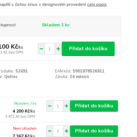
napětí s čistou sinus v designovém provedení
celý popis
tupnost
Skladem 1 ks
100 Kč
/
ks
Přidat do košíku
41 Kč
bez DPH
roduktu:
52691
EAN kód:
5901878526911
e:
Qoltec
Záruka:
24 měsíců
Skladem 3 ks
Přidat do košíku
4 200 Kč
/
ks
3 471 Kč
bez DPH
Není skladem
Přidat do košíku
7 367 Kč
/
ks