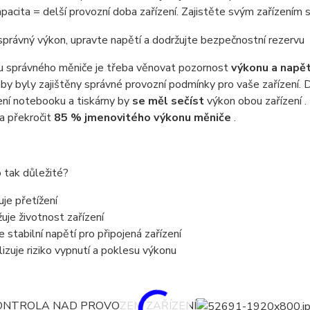
apacita = delší provozní doba zařízení.
Zajistěte svým zařízením 
právný výkon, upravte napětí a dodržujte bezpečnostní rezervu
ru správného měniče je třeba věnovat pozornost
výkonu a napět
aby byly zajištěny správné provozní podmínky pro vaše zařízení. 
jení notebooku a tiskárny by
se měl sečíst
výkon obou zařízení .
a překročit
85 % jmenovitého výkonu měniče
.
o tak důležité?
je přetížení
uje životnost zařízení
e stabilní napětí pro připojená zařízení
izuje riziko vypnutí a poklesu výkonu
ONTROLA NAD PROVOZEM ZAŘÍZENÍ