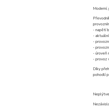
Moderní, 
Převodník
provozní
- napětí 
- aktuáln
- provozn
- provozn
- úroveň n
- provoz 
Díky přeh
pohodlí po
Neplýtvej
Nezávislo