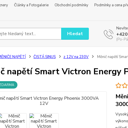
tnery
Články a Fotogalerie
Obchodní podmínky
Podmínky a cena př
Nevíte
Hledat
+420
(Po-Pá
MĚNIČE NAPĚTÍ
ČISTÁ SINUS
z 12V na 230V
Měnič napětí Smar
č napětí Smart Victron Energy
 ZDARMA
Měni
300
Vysoký
výkono
nářadí.