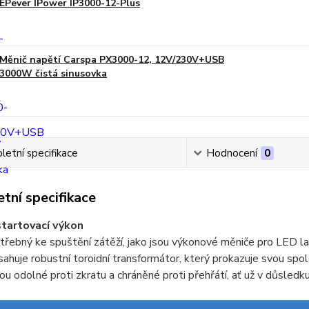
EPever IPower IP3000-12-Plus
Měnič napětí Carspa PX3000-12, 12V/230V+USB
3000W čistá sinusovka
etní specifikace
Hodnocení
0
tní specifikace
tartovací výkon
řebný ke spuštění zátěží, jako jsou výkonové měniče pro LED l
ahuje robustní toroidní transformátor, který prokazuje svou spol
ou odolné proti zkratu a chráněné proti přehřátí, ať už v důsledk