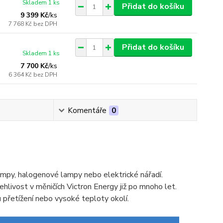
Skladem 1 ks
Přidat do košíku
9 399 Kč
/
ks
7 768 Kč
bez DPH
Přidat do košíku
Skladem 1 ks
7 700 Kč
/
ks
6 364 Kč
bez DPH
Komentáře
0
ampy, halogenové lampy nebo elektrické nářadí.
ehlivost v měničích Victron Energy již po mnoho let.
u přetížení nebo vysoké teploty okolí.