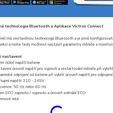
á technologia Bluetooth a Aplikace Victron Connect
ič má vestavěnou technologii Bluetooth a je plně konfigurovat
funkci a máte tedy možnost nastavit parametry měniče a monito
 nastavení:
rm nízké napětí baterie
tavení úrovně napětí pro vypnutí a restartování měniče při vybité
amické odpojení od baterie při vybití: úroveň napětí pro odpojení j
tupní napětí: 210 - 245V
kvence: 50 Hz nebo 60 Hz
im ECO zapnuto / vypnuto a úroveň snímání ECO
rmové relé