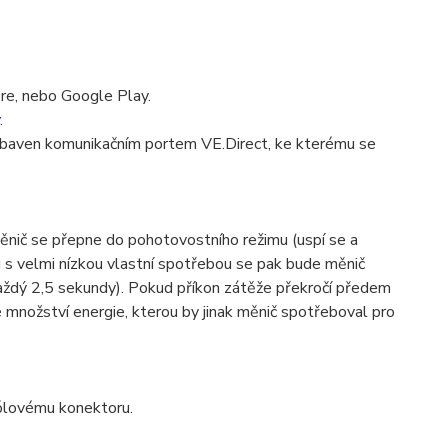
re, nebo Google Play.
.
vybaven komunikačním portem VE.Direct, ke kterému se
nič se přepne do pohotovostního režimu (uspí se a
 s velmi nízkou vlastní spotřebou se pak bude měnič
každý 2,5 sekundy). Pokud příkon zátěže překročí předem
 množství energie, kterou by jinak měnič spotřeboval pro
pólovému konektoru.