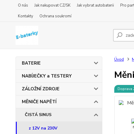
O nás
Jak nakupovat CZ/SK
Jak vybrat autobaterii
Pro par
Kontakty
Ochrana soukromí
Úvod
BATERIE
Měni
NABÍJEČKY a TESTERY
ZÁLOŽNÍ ZDROJE
Doprava
MĚNIČE NAPĚTÍ
ČISTÁ SINUS
z 12V na 230V