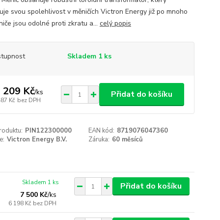
uje svou spolehlivost v měničích Victron Energy již po mnoho
niče jsou odolné proti zkratu a...
celý popis
tupnost
Skladem 1 ks
 209 Kč
/
ks
Přidat do košíku
487 Kč
bez DPH
roduktu:
PIN122300000
EAN kód:
8719076047360
e:
Victron Energy B.V.
Záruka:
60 měsíců
Skladem 1 ks
Přidat do košíku
7 500 Kč
/
ks
6 198 Kč
bez DPH