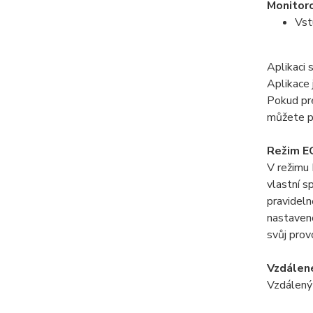
Monitoro
Vst
Aplikaci
Aplikace 
Pokud pre
můžete p
Režim E
V režimu 
vlastní s
pravideln
nastaveno
svůj prov
Vzdálené
Vzdálený 