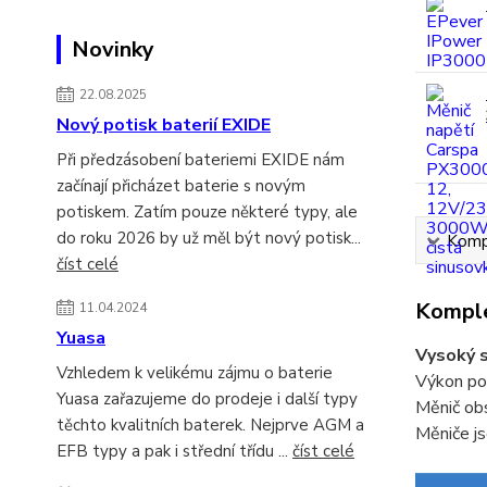
Novinky
22.08.2025
Nový potisk baterií EXIDE
Při předzásobení bateriemi EXIDE nám
začínají přicházet baterie s novým
potiskem. Zatím pouze některé typy, ale
do roku 2026 by už měl být nový potisk...
Kompl
číst celé
Komple
11.04.2024
Yuasa
Vysoký s
Vzhledem k velikému zájmu o baterie
Výkon pot
Yuasa zařazujeme do prodeje i další typy
Měnič obs
těchto kvalitních baterek. Nejprve AGM a
Měniče js
EFB typy a pak i střední třídu ...
číst celé