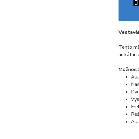
Vestavěn
Tento měn
unikátní 
Možnosti
Ala
Nas
Dyn
Výs
Fre
Rež
Ala