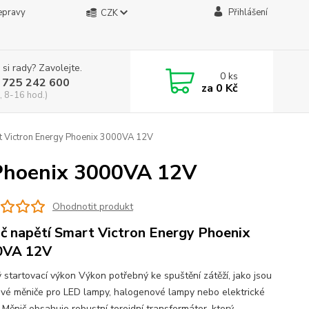
epravy
Přihlášení
CZK
 si rady? Zavolejte.
0
ks
 725 242 600
za
0 Kč
, 8-16 hod.)
t Victron Energy Phoenix 3000VA 12V
 Phoenix 3000VA 12V
Ohodnotit produkt
č napětí Smart Victron Energy Phoenix
0VA 12V
 startovací výkon Výkon potřebný ke spuštění zátěží, jako jsou
vé měniče pro LED lampy, halogenové lampy nebo elektrické
 Měnič obsahuje robustní toroidní transformátor, který