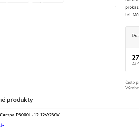
prokaz
let. Mě
Dos
27
22 
Číslo p
Výrobc
é produkty
Carspa P3000U-12 12V/230V