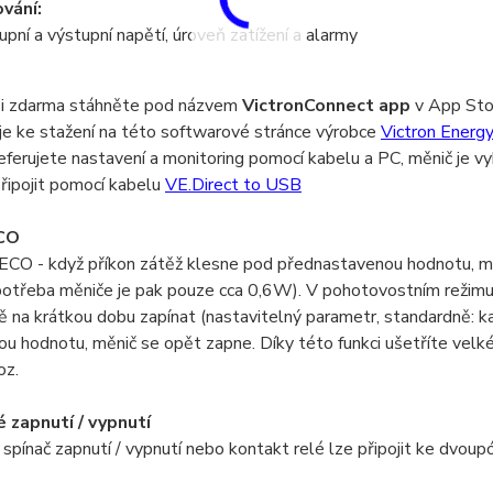
vání:
upní a výstupní napětí, úroveň zatížení a alarmy
 si zdarma stáhněte pod názvem
VictronConnect app
v App Sto
je ke stažení na této softwarové stránce výrobce
Victron Energy
ferujete nastavení a monitoring pomocí kabelu a PC, měnič je 
řipojit pomocí kabelu
VE.Direct to USB
CO
ECO - když příkon zátěž klesne pod přednastavenou hodnotu, mě
potřeba měniče je pak pouze cca 0,6W). V pohotovostním režimu
ě na krátkou dobu zapínat (nastavitelný parametr, standardně: 
u hodnotu, měnič se opět zapne. Díky této funkci ušetříte velké
oz.
 zapnutí / vypnutí
spínač zapnutí / vypnutí nebo kontakt relé lze připojit ke dvou