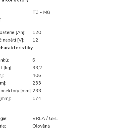
 a konektory
T3 - M8
í
baterie [Ah]:
120
 napětí [V]:
12
charakteristiky
ánků:
6
 [kg]:
33,2
]:
406
m]:
233
konektory [mm]:
233
[mm]:
174
gie:
VRLA / GEL
ie:
Olověná