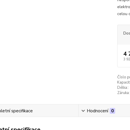
elektr
celou d
Dos
4 
3 9
Číslo p
Kapacit
Délka::
Záruka:
etní specifikace
Hodnocení
0
tní specifikace