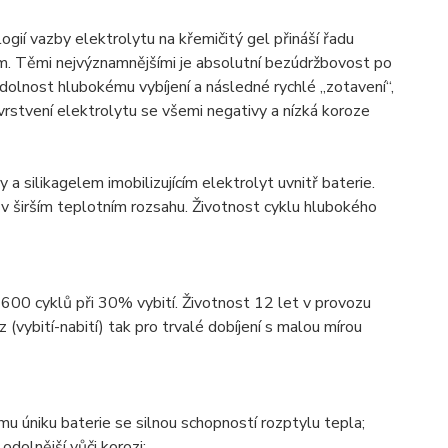
í vazby elektrolytu na křemičitý gel přináší řadu
. Těmi nejvýznamnějšími je absolutní bezúdržbovost po
 odolnost hlubokému vybíjení a následné rychlé „zotavení“,
vrstvení elektrolytu se všemi negativy a nízká koroze
 silikagelem imobilizujícím elektrolyt uvnitř baterie.
v širším teplotním rozsahu. Životnost cyklu hlubokého
1600 cyklů při 30% vybití. Životnost 12 let v provozu
z (vybití-nabití) tak pro trvalé dobíjení s malou mírou
u úniku baterie se silnou schopností rozptylu tepla;
 odolnější vůči korozi;