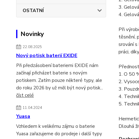
3. Gelová
OSTATNÍ
4. Gelová
Při výrob
Novinky
těsnění, 
srování s
22.08.2025
práci, dík
Nový potisk baterií EXIDE
Při předzásobení bateriemi EXIDE nám
Přednosti
začínají přicházet baterie s novým
1. O 50 %
potiskem. Zatím pouze některé typy, ale
2. Vysoce
do roku 2026 by už měl být nový potisk...
3. Pouzdr
číst celé
4. Techni
5. Techni
11.04.2024
Yuasa
Hermetic
Dlouhá ži
Vzhledem k velikému zájmu o baterie
Yuasa zařazujeme do prodeje i další typy