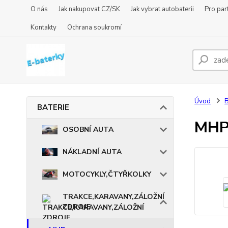
O nás
Jak nakupovat CZ/SK
Jak vybrat autobaterii
Pro par
Kontakty
Ochrana soukromí
Úvod
BATERIE
MHP
OSOBNÍ AUTA
NÁKLADNÍ AUTA
MOTOCYKLY,ČTYŘKOLKY
TRAKCE,KARAVANY,ZÁLOŽNÍ
ZDROJE