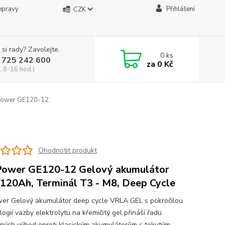
epravy
Přihlášení
CZK
 si rady? Zavolejte.
0
ks
 725 242 600
za
0 Kč
, 8-16 hod.)
ower GE120-12
Ohodnotit produkt
ower GE120-12 Gelový akumulátor
120Ah, Terminál T3 - M8, Deep Cycle
r Gelový akumulátor deep cycle VRLA GEL s pokročilou
ogií vazby elektrolytu na křemičitý gel přináší řadu
ných výhod oproti klasickým akumulátorům s tekutým