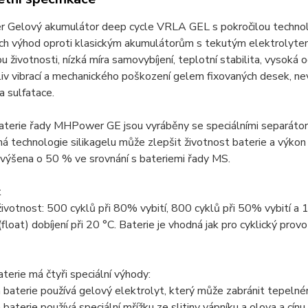
Gelový akumulátor deep cycle VRLA GEL s pokročilou technologi
ch výhod oproti klasickým akumulátorům s tekutým elektrolytem
u životnosti, nízká míra samovybíjení, teplotní stabilita, vysoká
liv vibrací a mechanického poškození gelem fixovaných desek, ne
a sulfatace.
terie řady MHPower GE jsou vyráběny se speciálními separátory a
 technologie silikagelu může zlepšit životnost baterie a výkon 
 zvýšena o 50 % ve srovnání s bateriemi řady MS.
t
životnost: 500 cyklů při 80% vybití, 800 cyklů při 50% vybití a 
(float) dobíjení při 20 °C. Baterie je vhodná jak pro cyklický provo
terie má čtyři speciální výhody:
 baterie používá gelový elektrolyt, který může zabránit tepelném
baterie používá speciální mřížku ze slitiny vápníku a olova a cínu,