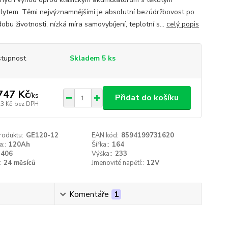
olytem. Těmi nejvýznamnějšími je absolutní bezúdržbovost po
obu životnosti, nízká míra samovybíjení, teplotní s...
celý popis
tupnost
Skladem 5 ks
747 Kč
/
ks
Přidat do košíku
23 Kč
bez DPH
roduktu:
GE120-12
EAN kód:
8594199731620
a::
120Ah
Šířka::
164
406
Výška::
233
:
24 měsíců
Jmenovité napětí::
12V
Komentáře
1