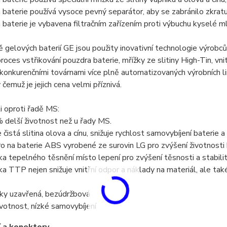
 baterie používá vysoce pevný separátor, aby se zabránilo zkratu
 baterie je vybavena filtračním zařízením proti výbuchu kyselé mlh
ě gelových baterií GE jsou použity inovativní technologie výrob
proces vstřikování pouzdra baterie, mřížky ze slitiny High-Tin, vn
 konkurenčními továrnami více plně automatizovaných výrobních li
y čemuž je jejich cena velmi příznivá.
 oproti řadě MS:
 delší životnost než u řady MS.
 čistá slitina olova a cínu, snižuje rychlost samovybíjení baterie a
o na baterie ABS vyrobené ze surovin LG pro zvýšení životnosti 
ka tepelného těsnění místo lepení pro zvýšení těsnosti a stabilit
ka TTP nejen snižuje vnitřní odpor a náklady na materiál, ale tak
ky uzavřená, bezúdržbová
votnost, nízké samovybíjení