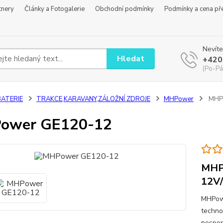
tnery
Články a Fotogalerie
Obchodní podmínky
Podmínky a cena př
Nevíte
Hledat
+420
(Po-Pá
BATERIE
TRAKCE,KARAVANY,ZÁLOŽNÍ ZDROJE
MHPower
MHP
ower GE120-12
MHP
12V/
MHPowe
technol
nespor