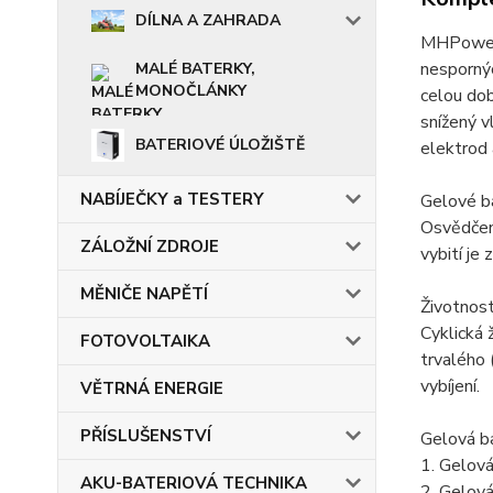
DÍLNA A ZAHRADA
MHPower 
nesporný
MALÉ BATERKY,
MONOČLÁNKY
celou dob
snížený v
BATERIOVÉ ÚLOŽIŠTĚ
elektrod 
NABÍJEČKY a TESTERY
Gelové ba
Osvědčená
ZÁLOŽNÍ ZDROJE
vybití je
MĚNIČE NAPĚTÍ
Životnos
Cyklická 
FOTOVOLTAIKA
trvalého 
vybíjení.
VĚTRNÁ ENERGIE
PŘÍSLUŠENSTVÍ
Gelová ba
1. Gelová
AKU-BATERIOVÁ TECHNIKA
2. Gelová 