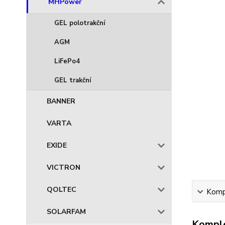
MHPower
GEL polotrakční
AGM
LiFePo4
GEL trakční
BANNER
VARTA
EXIDE
VICTRON
QOLTEC
Kompl
SOLARFAM
Komple