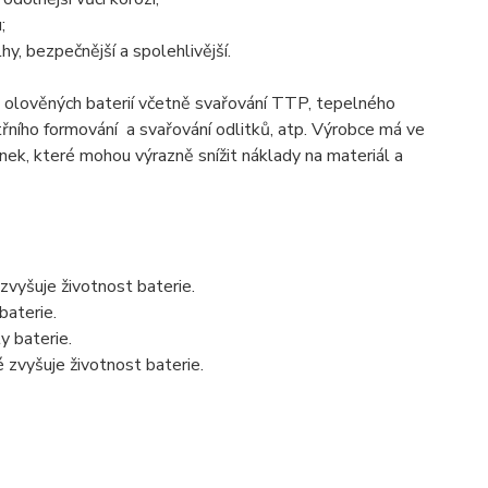
;
y, bezpečnější a spolehlivější.
ců olověných baterií včetně svařování TTP, tepelného
itřního formování a svařování odlitků, atp. Výrobce má ve
nek, které mohou výrazně snížit náklady na materiál a
 zvyšuje životnost baterie.
baterie.
y baterie.
é zvyšuje životnost baterie.