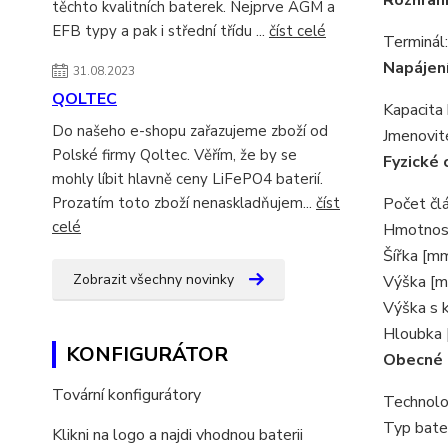
Rozhraní
těchto kvalitních baterek. Nejprve AGM a
EFB typy a pak i střední třídu ...
číst celé
Terminál:
Napájen
31.08.2023
QOLTEC
Kapacita 
Do našeho e-shopu zařazujeme zboží od
Jmenovité
Polské firmy Qoltec. Věřím, že by se
Fyzické 
mohly líbit hlavně ceny LiFePO4 baterií.
Prozatím toto zboží nenaskladňujem...
číst
Počet čl
celé
Hmotnost
Šířka [mm
Zobrazit všechny novinky
Výška [m
Výška s 
Hloubka 
KONFIGURÁTOR
Obecné
Tovární konfigurátory
Technolo
Typ bater
Klikni na logo a najdi vhodnou baterii