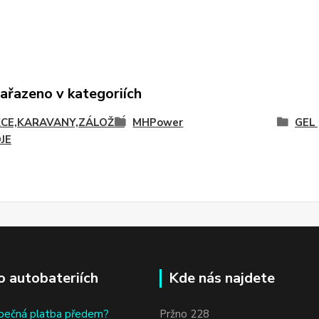
zařazeno v kategoriích
CE,KARAVANY,ZÁLOŽNÍ
MHPower
GEL 
JE
o autobateriích
Kde nás najdete
bečná platba předem?
Pržno 228