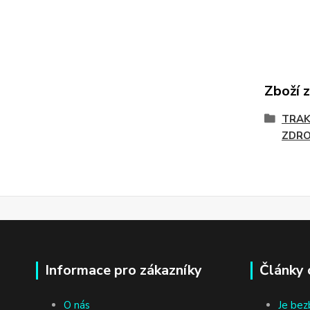
Zboží 
TRAK
ZDRO
Informace pro zákazníky
Články 
O nás
Je bez