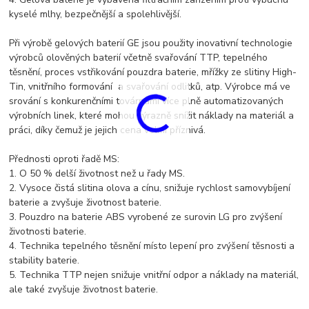
kyselé mlhy, bezpečnější a spolehlivější.
Při výrobě gelových baterií GE jsou použity inovativní technologie
výrobců olověných baterií včetně svařování TTP, tepelného
těsnění, proces vstřikování pouzdra baterie, mřížky ze slitiny High-
Tin, vnitřního formování a svařování odlitků, atp. Výrobce má ve
srování s konkurenčními továrnami více plně automatizovaných
výrobních linek, které mohou výrazně snížit náklady na materiál a
práci, díky čemuž je jejich cena velmi příznivá.
Přednosti oproti řadě MS:
1. O 50 % delší životnost než u řady MS.
2. Vysoce čistá slitina olova a cínu, snižuje rychlost samovybíjení
baterie a zvyšuje životnost baterie.
3. Pouzdro na baterie ABS vyrobené ze surovin LG pro zvýšení
životnosti baterie.
4. Technika tepelného těsnění místo lepení pro zvýšení těsnosti a
stability baterie.
5. Technika TTP nejen snižuje vnitřní odpor a náklady na materiál,
ale také zvyšuje životnost baterie.