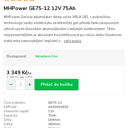
MHPower GE75-12 12V 75Ah
MHPower Gelový akumulátor deep cycle VRLA GEL s pokročilou
technologií vazby elektrolytu na křemičitý gel přináší řadu nesporných
výhod oproti klasickým akumulátorům s tekutým elektrolytem. Těmi
nejvýznamnějšími je absolutní bezúdržbovost po celou dobu životnosti,
nízká míra samovybíjení, teplotní s...
celý popis
Dostupnost
Skladem 2 ks
3 349 Kč
/
ks
2 768 Kč
bez DPH
Přidat do košíku
Číslo produktu:
GE75-12
EAN kód:
A500004830
Jmenovité napětí:
12V
Kapacita::
75Ah
Šířka::
169mm
Délka::
260mm