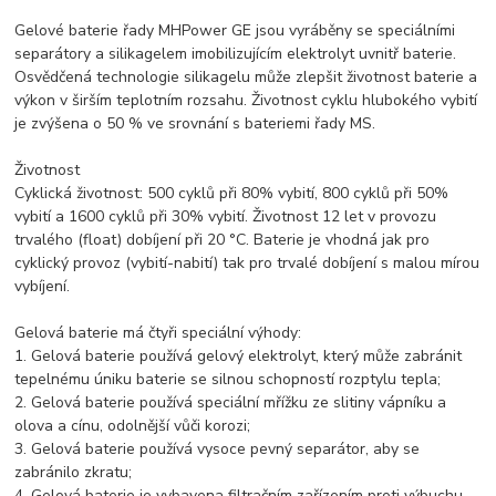
Gelové baterie řady MHPower GE jsou vyráběny se speciálními
separátory a silikagelem imobilizujícím elektrolyt uvnitř baterie.
Osvědčená technologie silikagelu může zlepšit životnost baterie a
výkon v širším teplotním rozsahu. Životnost cyklu hlubokého vybití
je zvýšena o 50 % ve srovnání s bateriemi řady MS.
Životnost
Cyklická životnost: 500 cyklů při 80% vybití, 800 cyklů při 50%
vybití a 1600 cyklů při 30% vybití. Životnost 12 let v provozu
trvalého (float) dobíjení při 20 °C. Baterie je vhodná jak pro
cyklický provoz (vybití-nabití) tak pro trvalé dobíjení s malou mírou
vybíjení.
Gelová baterie má čtyři speciální výhody:
1. Gelová baterie používá gelový elektrolyt, který může zabránit
tepelnému úniku baterie se silnou schopností rozptylu tepla;
2. Gelová baterie používá speciální mřížku ze slitiny vápníku a
olova a cínu, odolnější vůči korozi;
3. Gelová baterie používá vysoce pevný separátor, aby se
zabránilo zkratu;
4. Gelová baterie je vybavena filtračním zařízením proti výbuchu