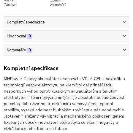
Výška::
214mm
Záruka::
24 měsíců
Kompletní specifikace
Hodnocení
0
Komentáře
0
Kompletní specifikace
MHPower Gelový akumulátor deep cycle VRLA GEL s pokročilou
technologií vazby elektrolytu na křemičitý gel přináší řadu
nesporných výhod oproti klasickým akumulátorům s tekutým
elektrolytem. Těmi nejvýznamnějšími je absolutní bezúdržbovost
po celou dobu životnosti, nízká míra samovybíjení, teplotní
stabilita, vysoká odolnost hlubokému vybíjení a následné rychlé
„zotavení“, snížený vliv vibrací a mechanického poškození gelem
fixovaných desek, nevrstvení elektrolytu se všemi negativy a
nízká koroze elektrod a sulfatace.