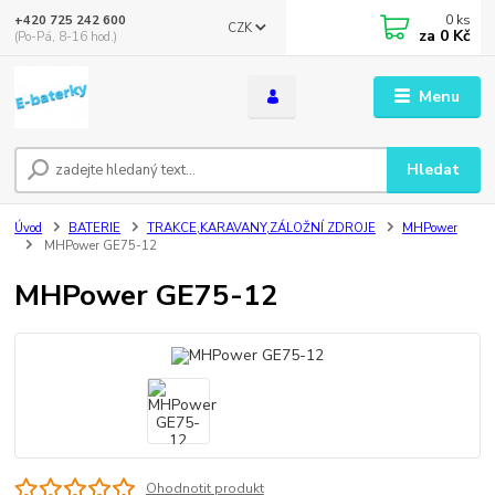
0
ks
+420 725 242 600
CZK
za
0 Kč
(Po-Pá, 8-16 hod.)
Menu
Hledat
Úvod
BATERIE
TRAKCE,KARAVANY,ZÁLOŽNÍ ZDROJE
MHPower
MHPower GE75-12
MHPower GE75-12
Ohodnotit produkt