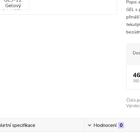
Popis 
GEL s p
přináš
tekutý
bezúdr
Dos
46
382
Číslo p
Výrobc
etní specifikace
Hodnocení
0