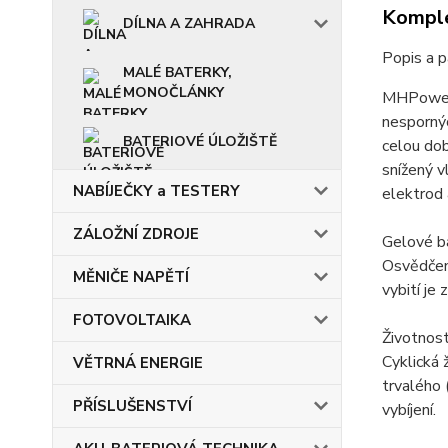
Komple
DÍLNA A ZAHRADA
Popis a 
MALÉ BATERKY,
MONOČLÁNKY
MHPower 
nesporný
BATERIOVÉ ÚLOŽIŠTĚ
celou dob
snížený v
NABÍJEČKY a TESTERY
elektrod 
ZÁLOŽNÍ ZDROJE
Gelové ba
Osvědčená
MĚNIČE NAPĚTÍ
vybití je
FOTOVOLTAIKA
Životnos
Cyklická 
VĚTRNÁ ENERGIE
trvalého 
PŘÍSLUŠENSTVÍ
vybíjení.