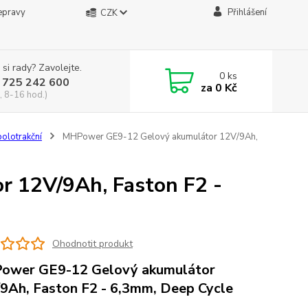
epravy
Přihlášení
CZK
 si rady? Zavolejte.
0
ks
 725 242 600
za
0 Kč
, 8-16 hod.)
olotrakční
MHPower GE9-12 Gelový akumulátor 12V/9Ah,
 12V/9Ah, Faston F2 -
Ohodnotit produkt
ower GE9-12 Gelový akumulátor
9Ah, Faston F2 - 6,3mm, Deep Cycle