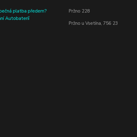
bečná platba předem?
Pržno 228
ní Autobateríí
Pržno u Vsetína, 756 23