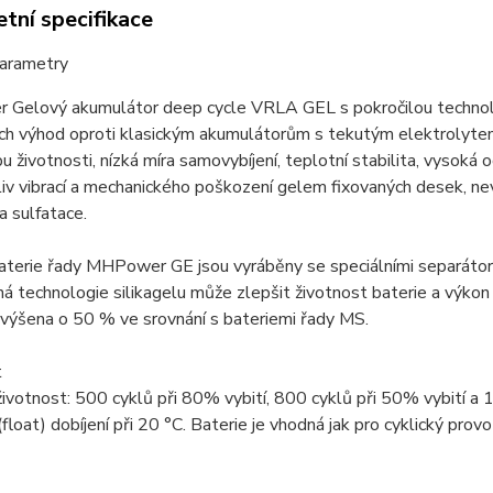
tní specifikace
parametry
Gelový akumulátor deep cycle VRLA GEL s pokročilou technologi
ch výhod oproti klasickým akumulátorům s tekutým elektrolytem
u životnosti, nízká míra samovybíjení, teplotní stabilita, vysoká
liv vibrací a mechanického poškození gelem fixovaných desek, ne
a sulfatace.
terie řady MHPower GE jsou vyráběny se speciálními separátory a
 technologie silikagelu může zlepšit životnost baterie a výkon 
 zvýšena o 50 % ve srovnání s bateriemi řady MS.
t
životnost: 500 cyklů při 80% vybití, 800 cyklů při 50% vybití a 
(float) dobíjení při 20 °C. Baterie je vhodná jak pro cyklický provo