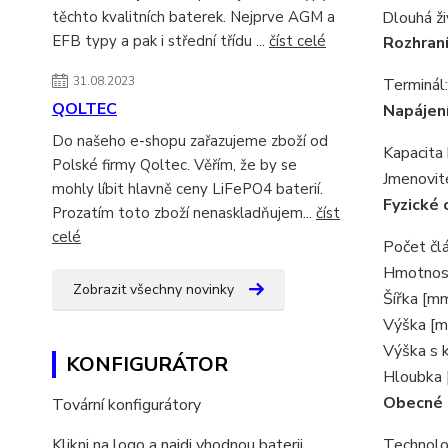
těchto kvalitních baterek. Nejprve AGM a
Dlouhá ži
EFB typy a pak i střední třídu ...
číst celé
Rozhraní
31.08.2023
Terminál:
QOLTEC
Napájen
Do našeho e-shopu zařazujeme zboží od
Kapacita 
Polské firmy Qoltec. Věřím, že by se
Jmenovité
mohly líbit hlavně ceny LiFePO4 baterií.
Fyzické 
Prozatím toto zboží nenaskladňujem...
číst
celé
Počet čl
Hmotnost
Zobrazit všechny novinky
Šířka [mm
Výška [m
Výška s 
KONFIGURÁTOR
Hloubka 
Obecné
Tovární konfigurátory
Klikni na logo a najdi vhodnou baterii
Technolo