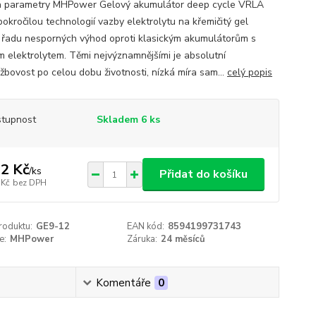
a parametry MHPower Gelový akumulátor deep cycle VRLA
okročilou technologií vazby elektrolytu na křemičitý gel
í řadu nesporných výhod oproti klasickým akumulátorům s
m elektrolytem. Těmi nejvýznamnějšími je absolutní
žbovost po celou dobu životnosti, nízká míra sam...
celý popis
tupnost
Skladem 6 ks
2 Kč
/
ks
Přidat do košíku
 Kč
bez DPH
roduktu:
GE9-12
EAN kód:
8594199731743
e:
MHPower
Záruka:
24 měsíců
Komentáře
0