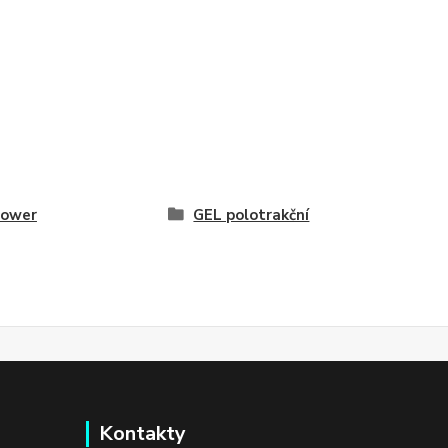
ower
GEL polotrakční
Kontakty