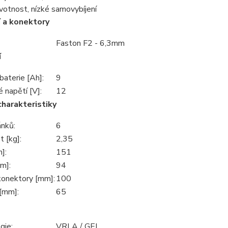
votnost, nízké samovybíjení
 a konektory
Faston F2 - 6,3mm
í
baterie [Ah]:
9
 napětí [V]:
12
charakteristiky
ánků:
6
 [kg]:
2,35
]:
151
m]:
94
konektory [mm]:
100
[mm]:
65
gie:
VRLA / GEL