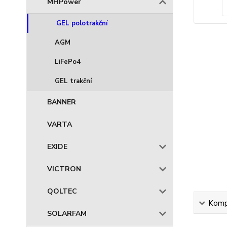
MHPower
GEL polotrakční
AGM
LiFePo4
GEL trakční
BANNER
VARTA
EXIDE
VICTRON
QOLTEC
Kompl
SOLARFAM