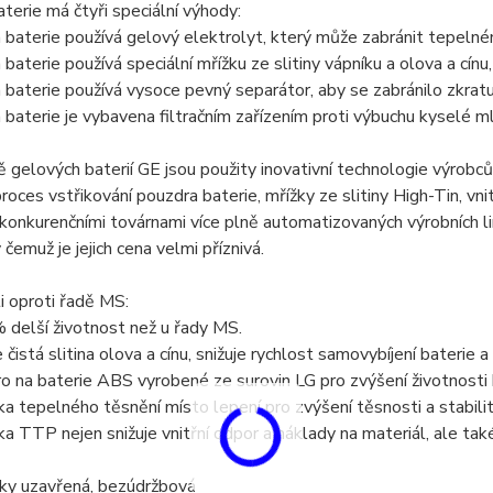
terie má čtyři speciální výhody:
 baterie používá gelový elektrolyt, který může zabránit tepelném
baterie používá speciální mřížku ze slitiny vápníku a olova a cínu,
 baterie používá vysoce pevný separátor, aby se zabránilo zkratu
 baterie je vybavena filtračním zařízením proti výbuchu kyselé mlh
ě gelových baterií GE jsou použity inovativní technologie výrob
proces vstřikování pouzdra baterie, mřížky ze slitiny High-Tin, vn
 konkurenčními továrnami více plně automatizovaných výrobních li
y čemuž je jejich cena velmi příznivá.
 oproti řadě MS:
 delší životnost než u řady MS.
 čistá slitina olova a cínu, snižuje rychlost samovybíjení baterie a
o na baterie ABS vyrobené ze surovin LG pro zvýšení životnosti 
ka tepelného těsnění místo lepení pro zvýšení těsnosti a stabilit
ka TTP nejen snižuje vnitřní odpor a náklady na materiál, ale tak
ky uzavřená, bezúdržbová