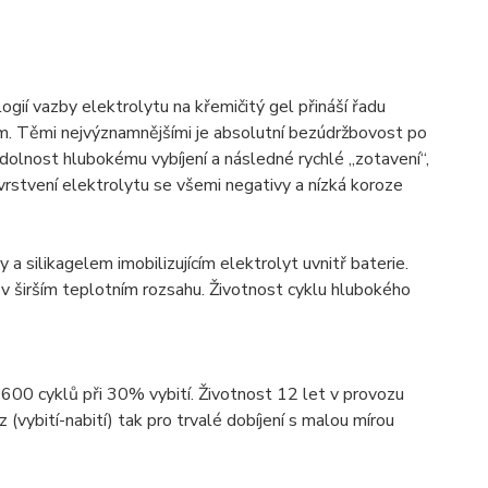
í vazby elektrolytu na křemičitý gel přináší řadu
. Těmi nejvýznamnějšími je absolutní bezúdržbovost po
 odolnost hlubokému vybíjení a následné rychlé „zotavení“,
vrstvení elektrolytu se všemi negativy a nízká koroze
 silikagelem imobilizujícím elektrolyt uvnitř baterie.
v širším teplotním rozsahu. Životnost cyklu hlubokého
1600 cyklů při 30% vybití. Životnost 12 let v provozu
z (vybití-nabití) tak pro trvalé dobíjení s malou mírou