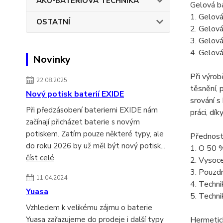
AKU-BATERIOVÁ TECHNIKA
Gelová ba
1. Gelová
OSTATNÍ
2. Gelová 
3. Gelová
4. Gelová
Novinky
Při výrob
22.08.2025
těsnění, 
Nový potisk baterií EXIDE
srování s
Při předzásobení bateriemi EXIDE nám
práci, dík
začínají přicházet baterie s novým
potiskem. Zatím pouze některé typy, ale
Přednosti
do roku 2026 by už měl být nový potisk...
1. O 50 %
číst celé
2. Vysoce
3. Pouzdr
11.04.2024
4. Techni
Yuasa
5. Techni
Vzhledem k velikému zájmu o baterie
Yuasa zařazujeme do prodeje i další typy
Hermetic