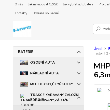
O nás
Jak nakupovat CZ/SK
Jak vybrat autobaterii
Pro par
Kontakty
Ochrana soukromí
Úvod
BATERIE
Faston F2 
OSOBNÍ AUTA
MHPo
6,3m
NÁKLADNÍ AUTA
MOTOCYKLY,ČTYŘKOLKY
TRAKCE,KARAVANY,ZÁLOŽNÍ
ZDROJE