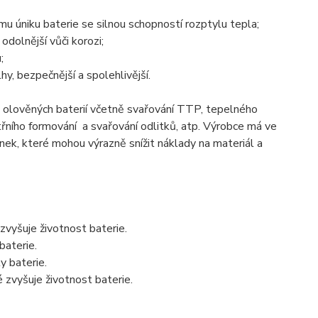
u úniku baterie se silnou schopností rozptylu tepla;
 odolnější vůči korozi;
;
y, bezpečnější a spolehlivější.
ců olověných baterií včetně svařování TTP, tepelného
itřního formování a svařování odlitků, atp. Výrobce má ve
nek, které mohou výrazně snížit náklady na materiál a
 zvyšuje životnost baterie.
baterie.
y baterie.
é zvyšuje životnost baterie.