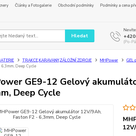
tnery
Články a Fotogalerie
Obchodní podmínky
Podmínky a cena př
Nevíte
Hledat
+420
(Po-Pá
BATERIE
TRAKCE,KARAVANY,ZÁLOŽNÍ ZDROJE
MHPower
GEL p
- 6,3mm, Deep Cycle
wer GE9-12 Gelový akumulátor
m, Deep Cycle
MHP
12V/