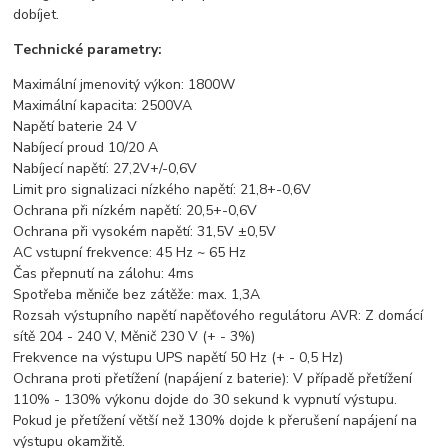
dobíjet.
Technické parametry:
Maximální jmenovitý výkon: 1800W
Maximální kapacita: 2500VA
Napětí baterie 24 V
Nabíjecí proud 10/20 A
Nabíjecí napětí: 27,2V+/-0,6V
Limit pro signalizaci nízkého napětí: 21,8+-0,6V
Ochrana při nízkém napětí: 20,5+-0,6V
Ochrana při vysokém napětí: 31,5V ±0,5V
AC vstupní frekvence: 45 Hz ~ 65 Hz
Čas přepnutí na zálohu: 4ms
Spotřeba měniče bez zátěže: max. 1,3A
Rozsah výstupního napětí napěťového regulátoru AVR: Z domácí
sítě 204 - 240 V, Měnič 230 V (+ - 3%)
Frekvence na výstupu UPS napětí 50 Hz (+ - 0,5 Hz)
Ochrana proti přetížení (napájení z baterie): V případě přetížení
110% - 130% výkonu dojde do 30 sekund k vypnutí výstupu.
Pokud je přetížení větší než 130% dojde k přerušení napájení na
výstupu okamžitě.