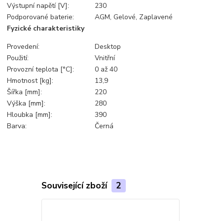
Výstupní napětí [V]:
230
Podporované baterie:
AGM, Gelové, Zaplavené
Fyzické charakteristiky
Provedení:
Desktop
Použití:
Vnitřní
Provozní teplota [°C]:
0 až 40
Hmotnost [kg]:
13,9
Šířka [mm]:
220
Výška [mm]:
280
Hloubka [mm]:
390
Barva:
Černá
Související zboží
2