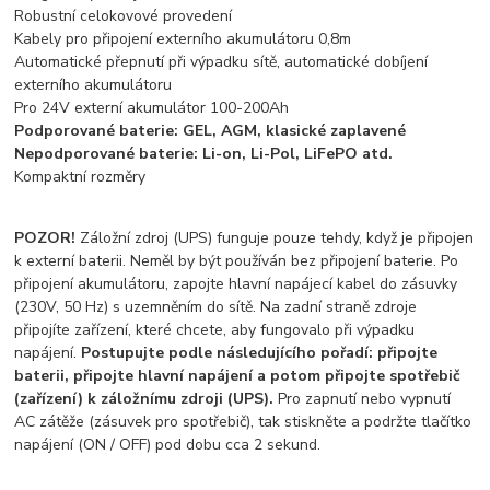
Robustní celokovové provedení
Kabely pro připojení externího akumulátoru 0,8m
Automatické přepnutí při výpadku sítě, automatické dobíjení
externího akumulátoru
Pro 24V externí akumulátor 100-200Ah
Podporované baterie: GEL, AGM, klasické zaplavené
Nepodporované baterie: Li-on, Li-Pol, LiFePO atd.
Kompaktní rozměry
POZOR!
Záložní zdroj (UPS) funguje pouze tehdy, když je připojen
k externí baterii. Neměl by být používán bez připojení baterie. Po
připojení akumulátoru, zapojte hlavní napájecí kabel do zásuvky
(230V, 50 Hz) s uzemněním do sítě. Na zadní straně zdroje
připojíte zařízení, které chcete, aby fungovalo při výpadku
napájení.
Postupujte podle následujícího pořadí: připojte
baterii, připojte hlavní napájení a potom připojte spotřebič
(zařízení) k záložnímu zdroji (UPS).
Pro zapnutí nebo vypnutí
AC zátěže (zásuvek pro spotřebič), tak stiskněte a podržte tlačítko
napájení (ON / OFF) pod dobu cca 2 sekund.