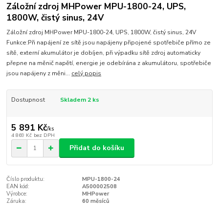
Záložní zdroj MHPower MPU-1800-24, UPS,
1800W, čistý sinus, 24V
Záložní zdroj MHPower MPU-1800-24, UPS, 1800W, čistý sinus, 24V
Funkce:Při napájení ze sítě jsou napájeny připojené spotřebiče přímo ze
sítě, externí akumulátor je dobíjen, při výpadku sítě zdroj automaticky
přepne na měnič napětí, energie je odebírána z akumulátoru, spotřebiče
jsou napájeny z měni...
celý popis
Dostupnost
Skladem 2 ks
5 891 Kč
/
ks
4 869 Kč
bez DPH
Přidat do košíku
Číslo produktu:
MPU-1800-24
EAN kód:
A500002508
Výrobce:
MHPower
Záruka:
60 měsíců