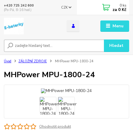
0
ks
+420 725 242 600
CZK
za
0 Kč
(Po-Pá, 8-16 hod.)
Menu
Hledat
Úvod
ZÁLOŽNÍ ZDROJE
MHPower MPU-1800-24
MHPower MPU-1800-24
Ohodnotit produkt