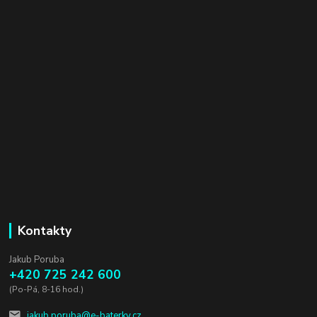
Kontakty
Jakub Poruba
+420 725 242 600
(Po-Pá, 8-16 hod.)
jakub.poruba@e-baterky.cz