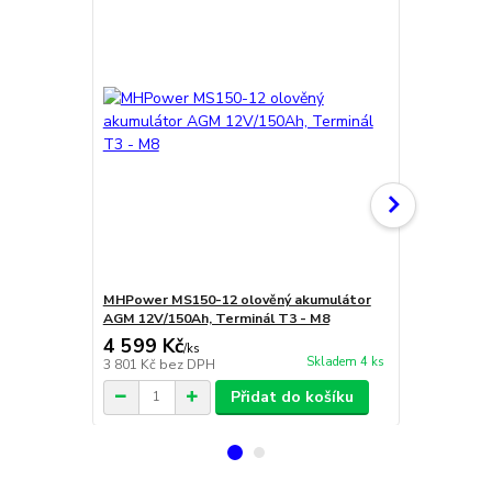
MHPower MS150-12 olověný akumulátor
Bateriové s
AGM 12V/150Ah, Terminál T3 - M8
4 599 Kč
240 Kč
/
ks
/
pá
Skladem 4 ks
3 801 Kč
bez DPH
198 Kč
bez 
Přidat do košíku