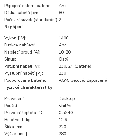
Připojení externí baterie:
Ano
Délka kabelů [cm]:
80
Počet zásuvek (standardní):
2
Napájení
Výkon [W]:
1400
Funkce nabíjení:
Ano
Nabíjecí proud [A]:
10, 20
Sinus:
Čistý
Vstupní napětí [V]:
230, 24 (Baterie)
Výstupní napětí [V]:
230
Podporované baterie:
AGM, Gelové, Zaplavené
Fyzické charakteristiky
Provedení:
Desktop
Použití:
Vnitřní
Provozní teplota [°C]:
0 až 40
Hmotnost [kg]:
12,6
Šířka [mm]:
220
Výška [mm]:
280