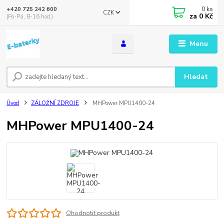
0
ks
+420 725 242 600
CZK
za
0 Kč
(Po-Pá, 8-16 hod.)
Menu
Hledat
Úvod
ZÁLOŽNÍ ZDROJE
MHPower MPU1400-24
MHPower MPU1400-24
Ohodnotit produkt