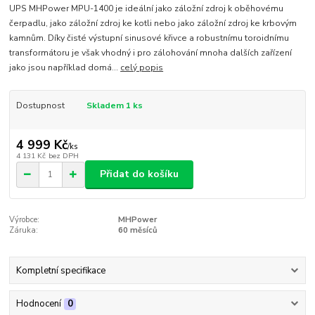
UPS MHPower MPU-1400 je ideální jako záložní zdroj k oběhovému
čerpadlu, jako záložní zdroj ke kotli nebo jako záložní zdroj ke krbovým
kamnům. Díky čisté výstupní sinusové křivce a robustnímu toroidnímu
transformátoru je však vhodný i pro zálohování mnoha dalších zařízení
jako jsou například domá...
celý popis
Dostupnost
Skladem 1 ks
4 999 Kč
/
ks
4 131 Kč
bez DPH
Přidat do košíku
Výrobce:
MHPower
Záruka:
60 měsíců
Kompletní specifikace
Hodnocení
0