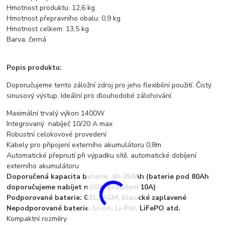
Hmotnost produktu: 12,6 kg
Hmotnost přepravního obalu: 0,9 kg
Hmotnost celkem: 13,5 kg
Barva: černá
Popis produktu:
Doporučujeme tento záložní zdroj pro jeho flexibilní použití. Čistý
sinusový výstup. Ideální pro dlouhodobé zálohování.
Maximální trvalý výkon 1400W
Integrovaný nabíječ 10/20 A max
Robustní celokovové provedení
Kabely pro připojení externího akumulátoru 0,8m
Automatické přepnutí při výpadku sítě, automatické dobíjení
externího akumulátoru
Doporučená kapacita baterie: 40-250Ah (baterie pod 80Ah
doporučujeme nabíjet nižším proudem 10A)
Podporované baterie: GEL, AGM, klasické zaplavené
Nepodporované baterie: Li-on, Li-Pol, LiFePO atd.
Kompaktní rozměry