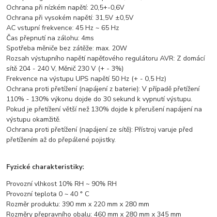
Ochrana při nízkém napětí: 20,5+-0,6V
Ochrana při vysokém napětí: 31,5V ±0,5V
AC vstupní frekvence: 45 Hz ~ 65 Hz
Čas přepnutí na zálohu: 4ms
Spotřeba měniče bez zátěže: max. 20W
Rozsah výstupního napětí napěťového regulátoru AVR: Z domácí
sítě 204 - 240 V, Měnič 230 V (+ - 3%)
Frekvence na výstupu UPS napětí 50 Hz (+ - 0,5 Hz)
Ochrana proti přetížení (napájení z baterie): V případě přetížení
110% - 130% výkonu dojde do 30 sekund k vypnutí výstupu.
Pokud je přetížení větší než 130% dojde k přerušení napájení na
výstupu okamžitě.
Ochrana proti přetížení (napájení ze sítě): Přístroj varuje před
přetížením až do přepálené pojistky.
Fyzické charakteristiky:
Provozní vlhkost 10% RH ~ 90% RH
Provozní teplota 0 ~ 40 ° C
Rozměr produktu: 390 mm x 220 mm x 280 mm
Rozměry přepravního obalu: 460 mm x 280 mm x 345 mm