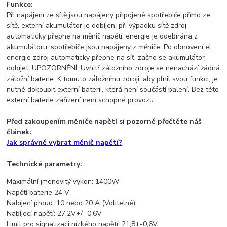
Funkce:
Při napájení ze sítě jsou napájeny připojené spotřebiče přímo ze
sítě, externí akumulátor je dobíjen, při výpadku sítě zdroj
automaticky přepne na měnič napětí, energie je odebírána z
akumulátoru, spotřebiče jsou napájeny z měniče. Po obnovení el.
energie zdroj automaticky přepne na síť, začne se akumulátor
dobíjet. UPOZORNĚNÍ: Uvnitř záložního zdroje se nenachází žádná
záložní baterie. K tomuto záložnímu zdroji, aby plnil svou funkci, je
nutné dokoupit externí baterii, která není součástí balení. Bez této
externí baterie zařízení není schopné provozu.
Před zakoupením měniče napětí si pozorně přečtěte náš
článek:
Jak správně vybrat měnič napětí?
Technické parametry:
Maximální jmenovitý výkon: 1400W
Napětí baterie 24 V
Nabíjecí proud: 10 nebo 20 A (Volitelné)
Nabíjecí napětí: 27,2V+/- 0,6V
Limit pro signalizaci nízkého napětí: 21,8+-0,6V