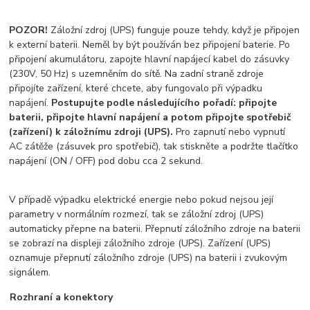
POZOR!
Záložní zdroj (UPS) funguje pouze tehdy, když je připojen
k externí baterii. Neměl by být používán bez připojení baterie. Po
připojení akumulátoru, zapojte hlavní napájecí kabel do zásuvky
(230V, 50 Hz) s uzemněním do sítě. Na zadní straně zdroje
připojíte zařízení, které chcete, aby fungovalo při výpadku
napájení.
Postupujte podle následujícího pořadí: připojte
baterii, připojte hlavní napájení a potom připojte spotřebič
(zařízení) k záložnímu zdroji (UPS).
Pro zapnutí nebo vypnutí
AC zátěže (zásuvek pro spotřebič), tak stiskněte a podržte tlačítko
napájení (ON / OFF) pod dobu cca 2 sekund.
V případě výpadku elektrické energie nebo pokud nejsou její
parametry v normálním rozmezí, tak se záložní zdroj (UPS)
automaticky přepne na baterii. Přepnutí záložního zdroje na baterii
se zobrazí na displeji záložního zdroje (UPS). Zařízení (UPS)
oznamuje přepnutí záložního zdroje (UPS) na baterii i zvukovým
signálem.
Rozhraní a konektory