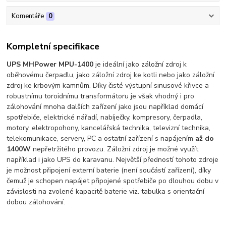
Komentáře
0
Kompletní specifikace
UPS MHPower MPU-1400
je ideální jako záložní zdroj k
oběhovému čerpadlu, jako záložní zdroj ke kotli nebo jako záložní
zdroj ke krbovým kamnům. Díky čisté výstupní sinusové křivce a
robustnímu toroidnímu transformátoru je však vhodný i pro
zálohování mnoha dalších zařízení jako jsou například domácí
spotřebiče, elektrické nářadí, nabíječky, kompresory, čerpadla,
motory, elektropohony, kancelářská technika, televizní technika,
telekomunikace, servery, PC a ostatní zařízení s napájením
až do
1400W
nepřetržitého provozu. Záložní zdroj je možné využít
například i jako UPS do karavanu. Největší předností tohoto zdroje
je možnost připojení externí baterie (není součástí zařízení), díky
čemuž je schopen napájet připojené spotřebiče po dlouhou dobu v
závislosti na zvolené kapacitě baterie viz. tabulka s orientační
dobou zálohování.