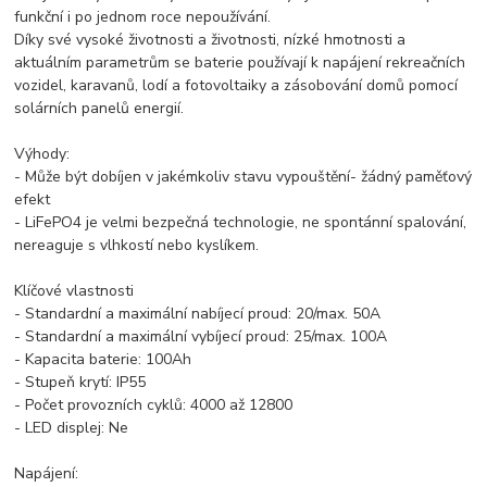
funkční i po jednom roce nepoužívání.
Díky své vysoké životnosti a životnosti, nízké hmotnosti a
aktuálním parametrům se baterie používají k napájení rekreačních
vozidel, karavanů, lodí a fotovoltaiky a zásobování domů pomocí
solárních panelů energií.
Výhody:
- Může být dobíjen v jakémkoliv stavu vypouštění- žádný paměťový
efekt
- LiFePO4 je velmi bezpečná technologie, ne spontánní spalování,
nereaguje s vlhkostí nebo kyslíkem.
Klíčové vlastnosti
- Standardní a maximální nabíjecí proud: 20/max. 50A
- Standardní a maximální vybíjecí proud: 25/max. 100A
- Kapacita baterie: 100Ah
- Stupeň krytí: IP55
- Počet provozních cyklů: 4000 až 12800
- LED displej: Ne
Napájení: