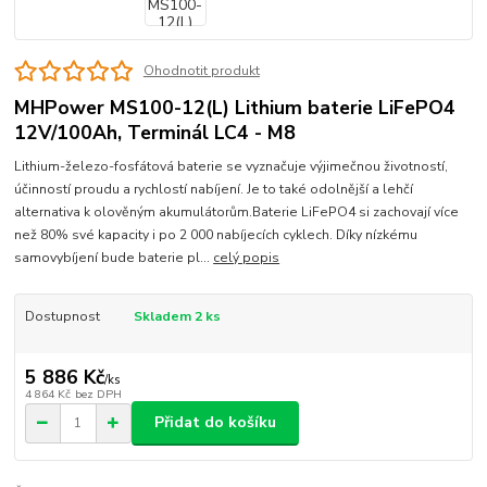
Ohodnotit produkt
MHPower MS100-12(L) Lithium baterie LiFePO4
12V/100Ah, Terminál LC4 - M8
Lithium-železo-fosfátová baterie se vyznačuje výjimečnou životností,
účinností proudu a rychlostí nabíjení. Je to také odolnější a lehčí
alternativa k olověným akumulátorům.Baterie LiFePO4 si zachovají více
než 80% své kapacity i po 2 000 nabíjecích cyklech. Díky nízkému
samovybíjení bude baterie pl...
celý popis
Dostupnost
Skladem 2 ks
5 886 Kč
/
ks
4 864 Kč
bez DPH
Přidat do košíku