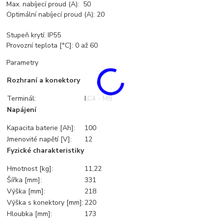
Max. nabíjecí proud (A): 50
Optimální nabíjecí proud (A): 20
Stupeň krytí: IP55
Provozní teplota [°C]: 0 až 60
Parametry
Rozhraní a konektory
Terminál:
LC4 - M8
Napájení
Kapacita baterie [Ah]:
100
Jmenovité napětí [V]:
12
Fyzické charakteristiky
Hmotnost [kg]:
11,22
Šířka [mm]:
331
Výška [mm]:
218
Výška s konektory [mm]:
220
Hloubka [mm]:
173