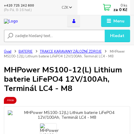
0
ks
+420 725 242 600
CZK
za
0 Kč
(Po-Pá, 8-16 hod.)
Menu
Hledat
Úvod
BATERIE
TRAKCE,KARAVANY,ZÁLOŽNÍ ZDROJE
MHPower
MS100-12(L) Lithium baterie LiFePO4 12V/100Ah, Terminál LC4 - M8
MHPower MS100-12(L) Lithium
baterie LiFePO4 12V/100Ah,
Terminál LC4 - M8
Akce