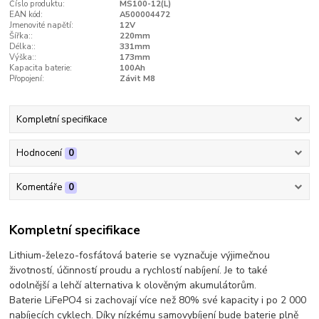
Číslo produktu:
MS100-12(L)
EAN kód:
A500004472
Jmenovité napětí:
12V
Šířka::
220mm
Délka::
331mm
Výška::
173mm
Kapacita baterie:
100Ah
Přopojení:
Závit M8
Kompletní specifikace
Hodnocení
0
Komentáře
0
Kompletní specifikace
Lithium-železo-fosfátová baterie se vyznačuje výjimečnou
životností, účinností proudu a rychlostí nabíjení. Je to také
odolnější a lehčí alternativa k olověným akumulátorům.
Baterie LiFePO4 si zachovají více než 80% své kapacity i po 2 000
nabíjecích cyklech. Díky nízkému samovybíjení bude baterie plně