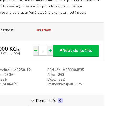
ích s vysokými vybíjecími proudy jako jsou měniče,
ry.Jedná se o uzavřené olověné akumulá...
celý popis
tupnost
skladem
000 Kč
/
ks
Přidat do košíku
38 Kč
bez DPH
roduktu:
MS250-12
EAN kód:
A500004835
a::
250Ah
Šířka::
268
225
Délka:
522
:
24 měsíců
Jmenovité napětí::
12V
Komentáře
0