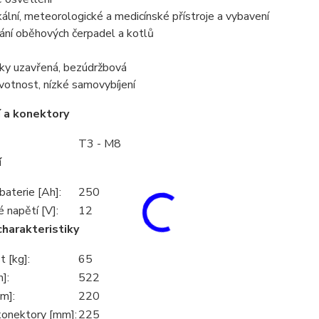
kální, meteorologické a medicínské přístroje a vybavení
ání oběhových čerpadel a kotlů
ky uzavřená, bezúdržbová
votnost, nízké samovybíjení
 a konektory
T3 - M8
í
baterie [Ah]:
250
 napětí [V]:
12
charakteristiky
 [kg]:
65
]:
522
m]:
220
konektory [mm]:
225