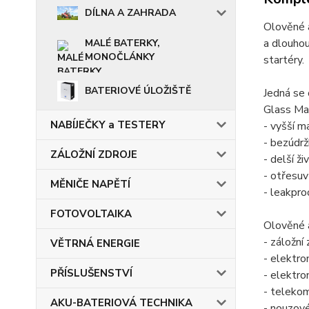
DÍLNA A ZAHRADA
Olověné a
a dlouhou
MALÉ BATERKY,
MONOČLÁNKY
startéry.
BATERIOVÉ ÚLOŽIŠTĚ
Jedná se
Glass Mat
NABÍJEČKY a TESTERY
- vyšší m
- bezúdr
ZÁLOŽNÍ ZDROJE
- delší ž
- otřesu
MĚNIČE NAPĚTÍ
- leakpro
FOTOVOLTAIKA
Olověné a
- záložní
VĚTRNÁ ENERGIE
- elektro
PŘÍSLUŠENSTVÍ
- elektr
- telekom
AKU-BATERIOVÁ TECHNIKA
- nouzové