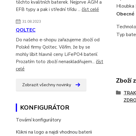
těchto kvalitních baterek. Nejprve AGM a
Hloubka 
EFB typy a pak i střední třídu ...
číst celé
Obecné
31.08.2023
Technolo
QOLTEC
Typ bater
Do našeho e-shopu zařazujeme zboží od
Polské firmy Qoltec. Věřím, že by se
mohly líbit hlavně ceny LiFePO4 baterií.
Prozatím toto zboží nenaskladňujem...
číst
celé
Zboží 
Zobrazit všechny novinky
TRAK
ZDRO
KONFIGURÁTOR
Tovární konfigurátory
Klikni na logo a najdi vhodnou baterii