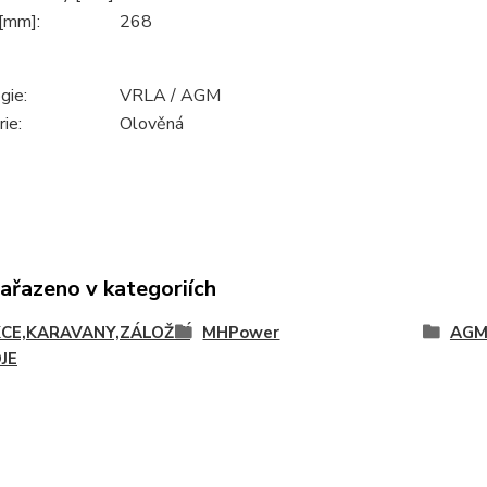
[mm]:
268
gie:
VRLA / AGM
ie:
Olověná
zařazeno v kategoriích
CE,KARAVANY,ZÁLOŽNÍ
MHPower
AG
JE