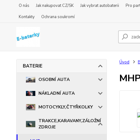
O nás
Jak nakupovat CZ/SK
Jak vybrat autobaterii
Pro par
Kontakty
Ochrana soukromí
Úvod
BATERIE
MHP
OSOBNÍ AUTA
NÁKLADNÍ AUTA
MOTOCYKLY,ČTYŘKOLKY
TRAKCE,KARAVANY,ZÁLOŽNÍ
ZDROJE