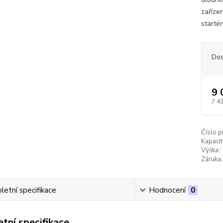
zařízen
starté
Dos
9 
7 4
Číslo p
Kapacit
Výška::
Záruka:
etní specifikace
Hodnocení
0
tní specifikace