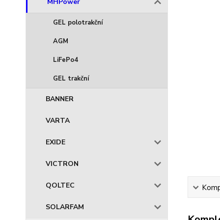
MHPower
GEL polotrakční
AGM
LiFePo4
GEL trakční
BANNER
VARTA
EXIDE
VICTRON
QOLTEC
Kompl
SOLARFAM
Komple