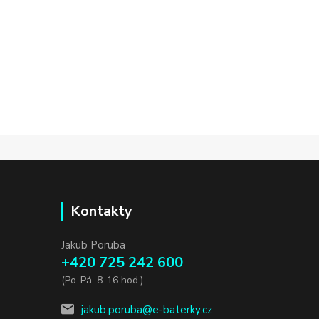
Kontakty
Jakub Poruba
+420 725 242 600
(Po-Pá, 8-16 hod.)
jakub.poruba@e-baterky.cz