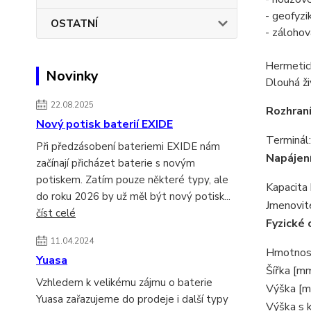
- geofyzi
OSTATNÍ
- zálohov
Hermetic
Novinky
Dlouhá ži
22.08.2025
Rozhraní
Nový potisk baterií EXIDE
Terminál:
Při předzásobení bateriemi EXIDE nám
Napájen
začínají přicházet baterie s novým
potiskem. Zatím pouze některé typy, ale
Kapacita 
do roku 2026 by už měl být nový potisk...
Jmenovité
číst celé
Fyzické 
11.04.2024
Hmotnost
Yuasa
Šířka [mm
Vzhledem k velikému zájmu o baterie
Výška [m
Yuasa zařazujeme do prodeje i další typy
Výška s 