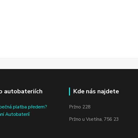
o autobateriích
Kde nás najdete
bečná platba předem?
Pržno 228
ní Autobateríí
Pržno u Vsetína, 756 23