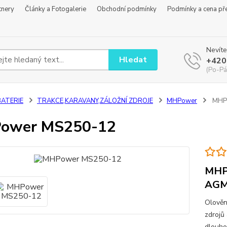
tnery
Články a Fotogalerie
Obchodní podmínky
Podmínky a cena př
Nevíte
Hledat
+420
(Po-Pá
BATERIE
TRAKCE,KARAVANY,ZÁLOŽNÍ ZDROJE
MHPower
MHP
ower MS250-12
MHP
AGM 
Olověn
zdrojů 
dlouhou