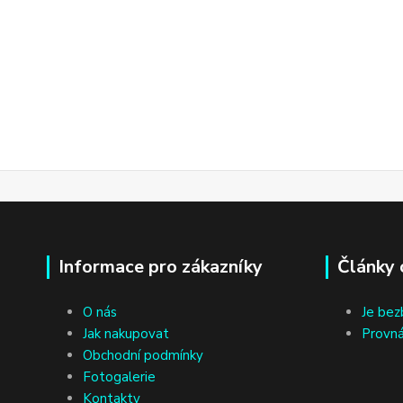
Informace pro zákazníky
Články 
O nás
Je bez
Jak nakupovat
Provná
Obchodní podmínky
Fotogalerie
Kontakty