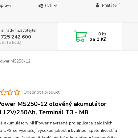
epravy
Přihlášení
CZK
 si rady? Zavolejte.
0
ks
 725 242 600
za
0 Kč
, 8-16 hod.)
ower MS250-12
Ohodnotit produkt
ower MS250-12 olověný akumulátor
12V/250Ah, Terminál T3 - M8
é akumulátory MHPower navržené pro aplikace záložních
a UPS se vyznačují vysokou jakostní kvalitou, spolehlivostí a
 provozní životností. Malý vnitřní odpor předurčuje použití v