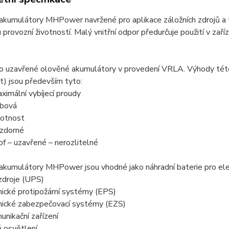
kumulátory MHPower navržené pro aplikace záložních zdrojů a UP
 provozní životností. Malý vnitřní odpor předurčuje použití v zaří
 o uzavřené olověné akumulátory v provedení VRLA. Výhody tét
) jsou především tyto:
aximální vybíjecí proudy
žbová
ivotnost
vzdorné
of – uzavřené – nerozlitelné
kumulátory MHPower jsou vhodné jako náhradní baterie pro elek
 zdroje (UPS)
nické protipožární systémy (EPS)
onické zabezpečovací systémy (EZS)
unikační zařízení
 osvětlení