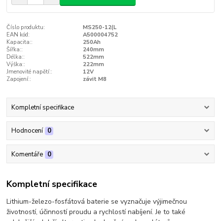
Číslo produktu:
MS250-12(L
EAN kód:
A500004752
Kapacita::
250Ah
Šířka::
240mm
Délka::
522mm
Výška::
222mm
Jmenovité napětí::
12V
Zapojení::
závit M8
Kompletní specifikace
Hodnocení
0
Komentáře
0
Kompletní specifikace
Lithium-železo-fosfátová baterie se vyznačuje výjimečnou
životností, účinností proudu a rychlostí nabíjení. Je to také