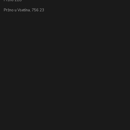
Pržno 228
Pržno u Vsetína, 756 23