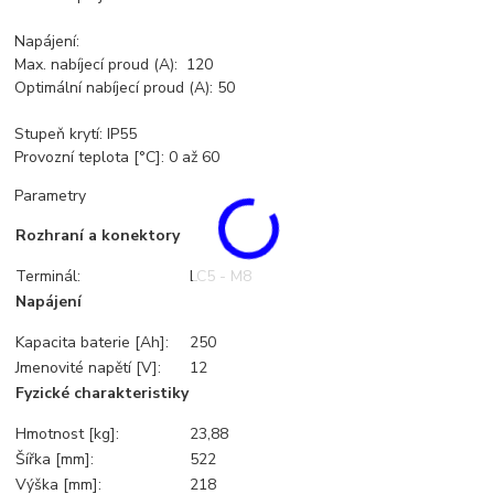
Napájení:
Max. nabíjecí proud (A): 120
Optimální nabíjecí proud (A): 50
Stupeň krytí: IP55
Provozní teplota [°C]: 0 až 60
Parametry
Rozhraní a konektory
Terminál:
LC5 - M8
Napájení
Kapacita baterie [Ah]:
250
Jmenovité napětí [V]:
12
Fyzické charakteristiky
Hmotnost [kg]:
23,88
Šířka [mm]:
522
Výška [mm]:
218