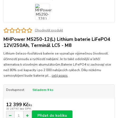
Ohodnotit produkt
MHPower MS250-12(L) Lithium baterie LiFePO4
12V/250Ah, Terminál LC5 - M8
Lithium-železo-fosfátová baterie se vyznačuje výjimečnou životností,
účinností proudu a rychlostí nabíjení. Je to také odolnější a lehčí
alternativa k olověným akumulátorům.Baterie LiFePO4 si zachovají více
než 80% své kapacity i po 2 000 nabíjecích cyklech. Díky nízkému
samovybíjení bude baterie pl...
celý popis
Dostupnost
Skladem 9 ks
12 399 Kč
/
ks
10 247 Kč
bez DPH
Přidat do košíku