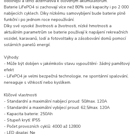
odolnější a lehčí alternativa k olověným akumulátorům.
Baterie LiFePO4 si zachovají více než 80% své kapacity i po 2 000
nabíjecích cyklech. Díky nízkému samovybíjení bude baterie plně
funkční i po jednom roce nepoužívání.
Díky své vysoké životnosti a životnosti, nízké hmotnosti a
aktuálním parametrům se baterie používají k napájení rekreačních
vozidel, karavanů, lodí a fotovoltaiky a zásobování domů pomocí
solárních panelů energií.
Výhody:
- Může být dobíjen v jakémkoliv stavu vypouštění- žádný paměťový
efekt
- LiFePO4 je velmi bezpečná technologie, ne spontánní spalování,
nereaguje s vlhkostí nebo kyslíkem.
Klíčové vlastnosti
- Standardní a maximální nabíjecí proud: 50/max. 120A
- Standardní a maximální vybíjecí proud: 62,5/max. 120A
- Kapacita baterie: 250Ah
- Stupeň krytí: IP55
- Počet provozních cyklů: 4000 až 12800
- LED displej: Ne