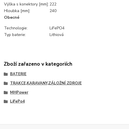
Výška s konektory [mm]:
222
Hloubka [mm]:
240
Obecné
Technologie:
LiFePO4
Typ baterie:
Lithiová
Zboží zařazeno v kategoriích
BATERIE
TRAKCE,KARAVANY,ZÁLOŽNÍ ZDROJE
MHPower
LiFePo4