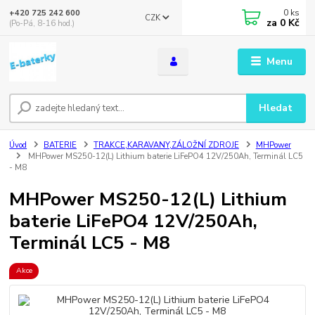
0
ks
+420 725 242 600
CZK
za
0 Kč
(Po-Pá, 8-16 hod.)
Menu
Hledat
Úvod
BATERIE
TRAKCE,KARAVANY,ZÁLOŽNÍ ZDROJE
MHPower
MHPower MS250-12(L) Lithium baterie LiFePO4 12V/250Ah, Terminál LC5
- M8
MHPower MS250-12(L) Lithium
baterie LiFePO4 12V/250Ah,
Terminál LC5 - M8
Akce