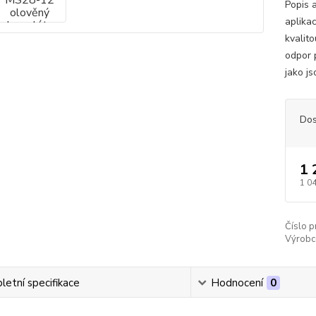
Popis 
aplika
kvalito
odpor 
jako js
Dos
1 
1 0
Číslo p
Výrobc
etní specifikace
Hodnocení
0