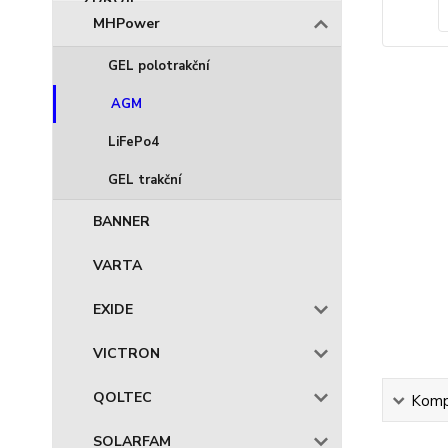
MHPower
GEL polotrakční
AGM
LiFePo4
GEL trakční
BANNER
VARTA
EXIDE
VICTRON
QOLTEC
Kompl
SOLARFAM