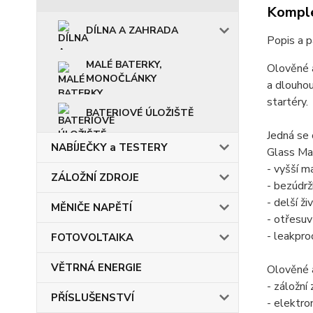
Komple
DÍLNA A ZAHRADA
Popis a 
MALÉ BATERKY,
Olověné a
MONOČLÁNKY
a dlouhou
startéry.
BATERIOVÉ ÚLOŽIŠTĚ
Jedná se
NABÍJEČKY a TESTERY
Glass Mat
- vyšší m
ZÁLOŽNÍ ZDROJE
- bezúdr
- delší ž
MĚNIČE NAPĚTÍ
- otřesu
- leakpro
FOTOVOLTAIKA
VĚTRNÁ ENERGIE
Olověné a
- záložní
PŘÍSLUŠENSTVÍ
- elektro