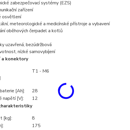
onické zabezpečovací systémy (EZS)
unikační zařízení
 osvětlení
kální, meteorologické a medicínské přístroje a vybavení
ání oběhových čerpadel a kotlů
ky uzavřená, bezúdržbová
votnost, nízké samovybíjení
 a konektory
T1 - M6
í
baterie [Ah]:
28
 napětí [V]:
12
charakteristiky
 [kg]:
8
]:
175