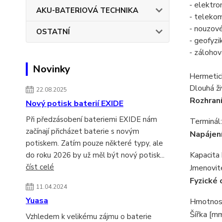
- elektr
AKU-BATERIOVÁ TECHNIKA
- telekom
- nouzové
OSTATNÍ
- geofyzi
- zálohov
Novinky
Hermetic
Dlouhá ži
22.08.2025
Rozhraní
Nový potisk baterií EXIDE
Při předzásobení bateriemi EXIDE nám
Terminál:
začínají přicházet baterie s novým
Napájen
potiskem. Zatím pouze některé typy, ale
Kapacita 
do roku 2026 by už měl být nový potisk...
číst celé
Jmenovité
Fyzické 
11.04.2024
Yuasa
Hmotnost
Šířka [mm
Vzhledem k velikému zájmu o baterie