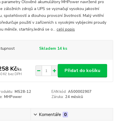
a parametry Olověné akumulátory MHPower navržené pro
ce záložních zdrojů a UPS se vyznačují vysokou jakostní
u, spolehlivostí a dlouhou provozní životností. Malý vnitřní
předurčuje použití v zařízeních s vysokými vybíjecími proudy
ou měniče, startéry.Jedná se o...
celý popis
tupnost
Skladem 14 ks
258 Kč
/
ks
Přidat do košíku
40 Kč
bez DPH
roduktu:
MS28-12
EAN kód:
A500002907
e:
MHPower
Záruka:
24 měsíců
Komentáře
0