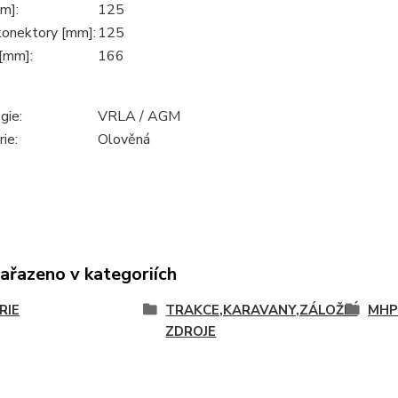
m]:
125
konektory [mm]:
125
[mm]:
166
gie:
VRLA / AGM
ie:
Olověná
zařazeno v kategoriích
RIE
TRAKCE,KARAVANY,ZÁLOŽNÍ
MHP
ZDROJE