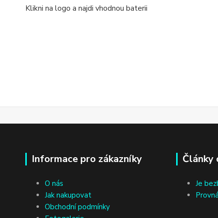
Klikni na logo a najdi vhodnou baterii
Informace pro zákazníky
Články 
O nás
Je bez
Jak nakupovat
Provná
Obchodní podmínky