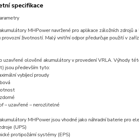
tní specifikace
parametry
kumulátory MHPower navržené pro aplikace záložních zdrojů a UP
 provozní životností. Malý vnitřní odpor předurčuje použití v zaří
 o uzavřené olověné akumulátory v provedení VRLA. Výhody tét
) jsou především tyto:
aximální vybíjecí proudy
žbová
ivotnost
vzdorné
of – uzavřené – nerozlitelné
kumulátory MHPower jsou vhodné jako náhradní baterie pro elek
 zdroje (UPS)
nické protipožární systémy (EPS)