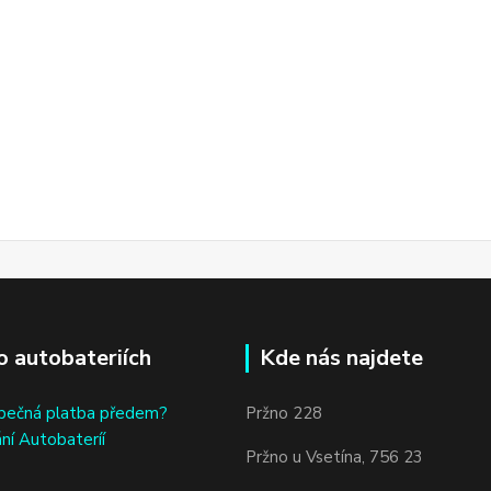
o autobateriích
Kde nás najdete
bečná platba předem?
Pržno 228
ní Autobateríí
Pržno u Vsetína, 756 23