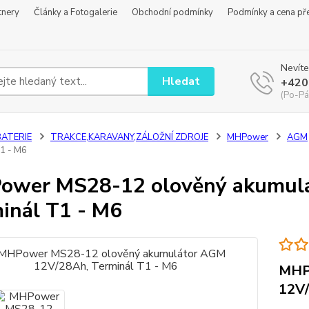
tnery
Články a Fotogalerie
Obchodní podmínky
Podmínky a cena př
Nevíte
Hledat
+420
(Po-Pá
BATERIE
TRAKCE,KARAVANY,ZÁLOŽNÍ ZDROJE
MHPower
AGM
1 - M6
ower MS28-12 olověný akumul
inál T1 - M6
MHP
12V/