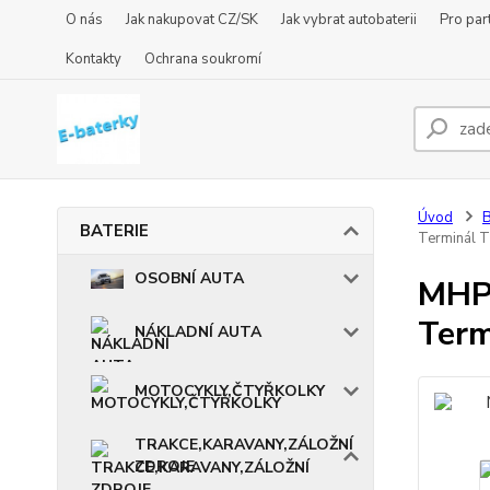
O nás
Jak nakupovat CZ/SK
Jak vybrat autobaterii
Pro par
Kontakty
Ochrana soukromí
Úvod
BATERIE
Terminál T
OSOBNÍ AUTA
MHP
Term
NÁKLADNÍ AUTA
MOTOCYKLY,ČTYŘKOLKY
TRAKCE,KARAVANY,ZÁLOŽNÍ
ZDROJE