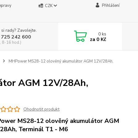
epravy
Přihlášení
CZK
 si rady? Zavolejte.
0
ks
 725 242 600
za
0 Kč
, 8-16 hod.)
MHPower MS28-12 olověný akumulátor AGM 12V/28Ah,
átor AGM 12V/28Ah,
Ohodnotit produkt
ower MS28-12 olověný akumulátor AGM
28Ah, Terminál T1 - M6