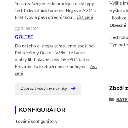
Výška [m
Yuasa zařazujeme do prodeje i další typy
Výška s 
těchto kvalitních baterek. Nejprve AGM a
EFB typy a pak i střední třídu ...
číst celé
Hloubka 
Obecné
31.08.2023
QOLTEC
Technolo
Typ bater
Do našeho e-shopu zařazujeme zboží od
Polské firmy Qoltec. Věřím, že by se
mohly líbit hlavně ceny LiFePO4 baterií.
Prozatím toto zboží nenaskladňujem...
číst
celé
Zboží 
Zobrazit všechny novinky
BATE
KONFIGURÁTOR
Tovární konfigurátory