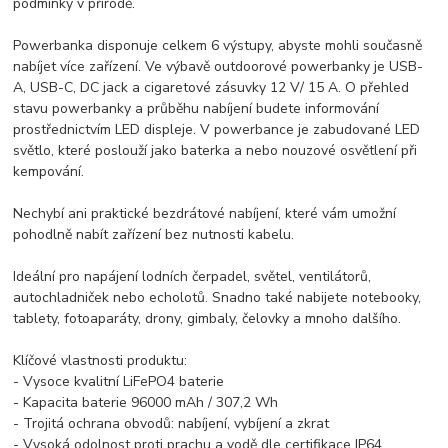
podmínky v přírodě.
Powerbanka disponuje celkem 6 výstupy, abyste mohli současně
nabíjet více zařízení. Ve výbavě outdoorové powerbanky je USB-
A, USB-C, DC jack a cigaretové zásuvky 12 V/ 15 A. O přehled
stavu powerbanky a průběhu nabíjení budete informování
prostřednictvím LED displeje. V powerbance je zabudované LED
světlo, které poslouží jako baterka a nebo nouzové osvětlení při
kempování.
Nechybí ani praktické bezdrátové nabíjení, které vám umožní
pohodlně nabít zařízení bez nutnosti kabelu.
Ideální pro napájení lodních čerpadel, světel, ventilátorů,
autochladniček nebo echolotů. Snadno také nabijete notebooky,
tablety, fotoaparáty, drony, gimbaly, čelovky a mnoho dalšího.
Klíčové vlastnosti produktu:
- Vysoce kvalitní LiFePO4 baterie
- Kapacita baterie 96000 mAh / 307,2 Wh
- Trojitá ochrana obvodů: nabíjení, vybíjení a zkrat
- Vysoká odolnost proti prachu a vodě dle certifikace IP64