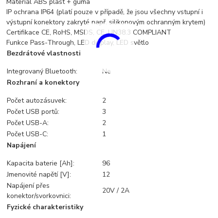
Materiál ABS plast + guma
IP ochrana IP64 (platí pouze v případě, že jsou všechny vstupní i
výstupní konektory zakryté např. silikonovým ochranným krytem)
Certifikace CE, RoHS, MSDS, CE, UN38.3 COMPLIANT
Funkce Pass-Through, LED display, LED světlo
Bezdrátové vlastnosti
Integrovaný Bluetooth:
Ne
Rozhraní a konektory
Počet autozásuvek:
2
Počet USB portů:
3
Počet USB-A:
2
Počet USB-C:
1
Napájení
Kapacita baterie [Ah]:
96
Jmenovité napětí [V]:
12
Napájení přes
20V / 2A
konektor/svorkovnici:
Fyzické charakteristiky