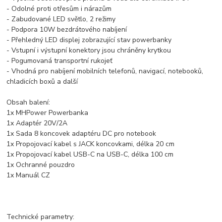
- Odolné proti otřesům i nárazům
- Zabudované LED světlo, 2 režimy
- Podpora 10W bezdrátového nabíjení
- Přehledný LED displej zobrazující stav powerbanky
- Vstupní i výstupní konektory jsou chráněny krytkou
- Pogumovaná transportní rukojeť
- Vhodná pro nabíjení mobilních telefonů, navigací, notebooků,
chladicích boxů a další
Obsah balení:
1x MHPower Powerbanka
1x Adaptér 20V/2A
1x Sada 8 koncovek adaptéru DC pro notebook
1x Propojovací kabel s JACK koncovkami, délka 20 cm
1x Propojovací kabel USB-C na USB-C, délka 100 cm
1x Ochranné pouzdro
1x Manuál CZ
Technické parametry: