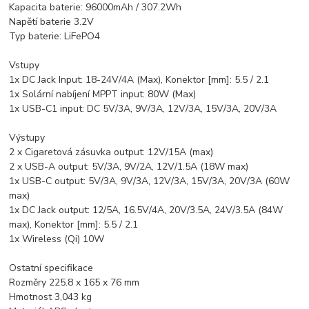
Kapacita baterie: 96000mAh / 307.2Wh
Napětí baterie 3.2V
Typ baterie: LiFePO4
Vstupy
1x DC Jack Input: 18-24V/4A (Max), Konektor [mm]: 5.5 / 2.1
1x Solární nabíjení MPPT input: 80W (Max)
1x USB-C1 input: DC 5V/3A, 9V/3A, 12V/3A, 15V/3A, 20V/3A
Výstupy
2 x Cigaretová zásuvka output: 12V/15A (max)
2 x USB-A output: 5V/3A, 9V/2A, 12V/1.5A (18W max)
1x USB-C output: 5V/3A, 9V/3A, 12V/3A, 15V/3A, 20V/3A (60W
max)
1x DC Jack output: 12/5A, 16.5V/4A, 20V/3.5A, 24V/3.5A (84W
max), Konektor [mm]: 5.5 / 2.1
1x Wireless (Qi) 10W
Ostatní specifikace
Rozměry 225.8 x 165 x 76 mm
Hmotnost 3,043 kg