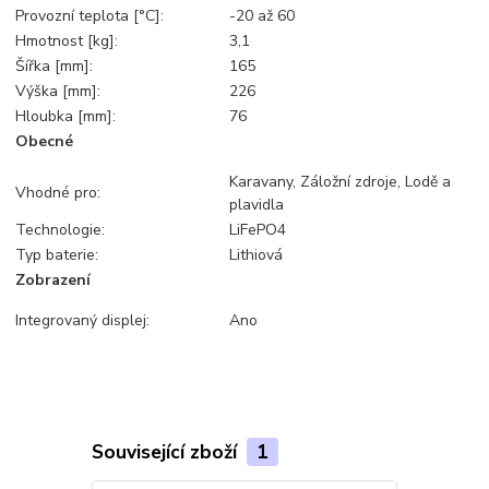
Provozní teplota [°C]:
-20 až 60
Hmotnost [kg]:
3,1
Šířka [mm]:
165
Výška [mm]:
226
Hloubka [mm]:
76
Obecné
Karavany, Záložní zdroje, Lodě a
Vhodné pro:
plavidla
Technologie:
LiFePO4
Typ baterie:
Lithiová
Zobrazení
Integrovaný displej:
Ano
Související zboží
1