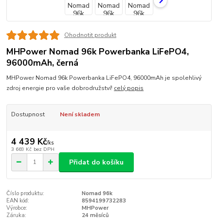
Ohodnotit produkt
MHPower Nomad 96k Powerbanka LiFePO4,
96000mAh, černá
MHPower Nomad 96k Powerbanka LiFePO4, 96000mAh je spolehlivý
zdroj energie pro vaše dobrodružství!
celý popis
Dostupnost
Není skladem
4 439 Kč
/
ks
3 669 Kč
bez DPH
Přidat do košíku
Číslo produktu:
Nomad 96k
EAN kód:
8594199732283
Výrobce:
MHPower
Záruka:
24 měsíců