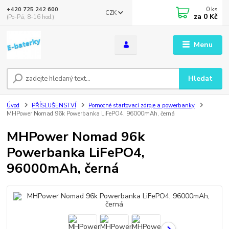
0
ks
+420 725 242 600
CZK
za
0 Kč
(Po-Pá, 8-16 hod.)
Menu
Hledat
Úvod
PŘÍSLUŠENSTVÍ
Pomocné startovací zdroje a powerbanky
MHPower Nomad 96k Powerbanka LiFePO4, 96000mAh, černá
MHPower Nomad 96k
Powerbanka LiFePO4,
96000mAh, černá