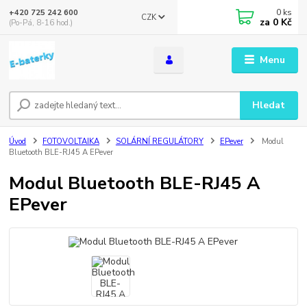
0
ks
+420 725 242 600
CZK
za
0 Kč
(Po-Pá, 8-16 hod.)
Menu
Hledat
Úvod
FOTOVOLTAIKA
SOLÁRNÍ REGULÁTORY
EPever
Modul
Bluetooth BLE-RJ45 A EPever
Modul Bluetooth BLE-RJ45 A
EPever