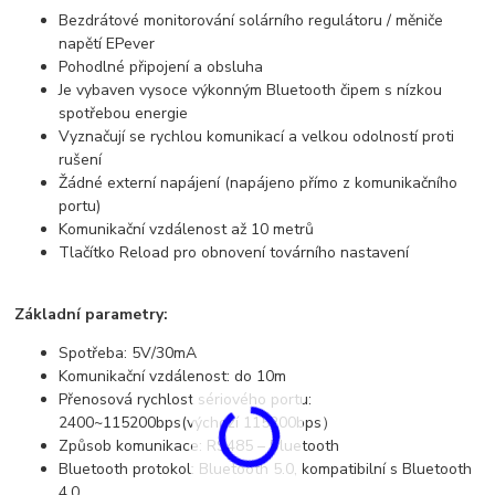
Bezdrátové monitorování solárního regulátoru / měniče
napětí EPever
Pohodlné připojení a obsluha
Je vybaven vysoce výkonným Bluetooth čipem s nízkou
spotřebou energie
Vyznačují se rychlou komunikací a velkou odolností proti
rušení
Žádné externí napájení (napájeno přímo z komunikačního
portu)
Komunikační vzdálenost až 10 metrů
Tlačítko Reload pro obnovení továrního nastavení
Základní parametry:
Spotřeba: 5V/30mA
Komunikační vzdálenost: do 10m
Přenosová rychlost sériového portu:
2400~115200bps(výchozí 115200bps）
Způsob komunikace: RS485 – Bluetooth
Bluetooth protokol: Bluetooth 5.0, kompatibilní s Bluetooth
4.0