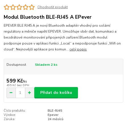
Ohodnotit produkt
Modul Bluetooth BLE-RJ45 A EPever
EPEVER BLE RJ45 A je nový Bluetooth adaptér vhodný pro solární
regulátory a měniče napětí EPEVER. Umožňuje sběr dat, komunikaci a
bezdrátové monitorování připojených zařízení.Bluetooth modul
podporuje pouze v aplikaci funkci „Local“ a nepodporuje funkci „Wifi on
cloud“. Nejnovější aplikace pro komun...
celý popis
Dostupnost
Skladem 2 ks
599 Kč
/
ks
495 Kč
bez DPH
Přidat do košíku
Číslo produktu:
BLE-RJ45
Výrobce:
Epever
Záruka:
24 měsíců