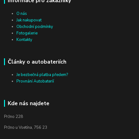
Informace pro zákazníky
O nás
Jak nakupovat
Obchodní podmínky
Fotogalerie
Kontakty
Články o autobateriích
Je bezbečná platba předem?
Provnání Autobateríí
Kde nás najdete
Pržno 228
Pržno u Vsetína, 756 23