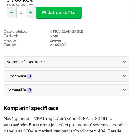
3 700 Kč
/
ks
3 058 Kč
bez DPH
Přidat do košíku
Číslo produktu:
XTRA4210N G3 BLE
EAN kód:
5246
Výrobce:
Epever
Záruka:
24 měsíců
Kompletní specifikace
Hodnocení
0
Komentáře
0
Kompletní specifikace
Nová generace MPPT regulátorů série XTRA-N G3 BLE
s
vestavěným Bluetooth
je ideální pro ostrovní systémy s napětím
panelů až 100V a maximálním nabíjecím výkonem 40A. Baterie