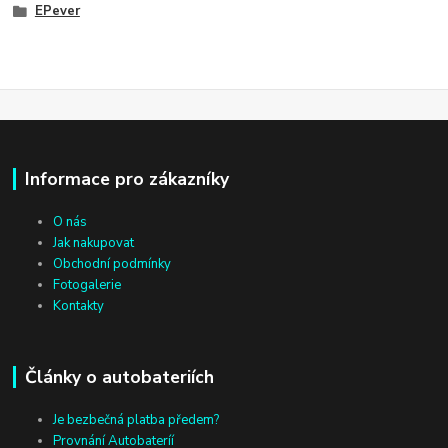
EPever
Informace pro zákazníky
O nás
Jak nakupovat
Obchodní podmínky
Fotogalerie
Kontakty
Články o autobateriích
Je bezbečná platba předem?
Provnání Autobateríí