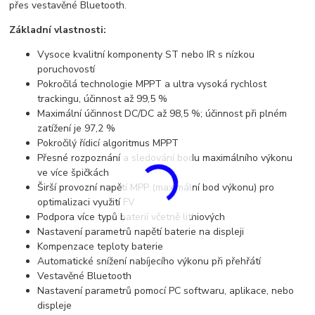
přes vestavěné Bluetooth.
Základní vlastnosti:
Vysoce kvalitní komponenty ST nebo IR s nízkou
poruchovostí
Pokročilá technologie MPPT a ultra vysoká rychlost
trackingu, účinnost až 99,5 %
Maximální účinnost DC/DC až 98,5 %; účinnost při plném
zatížení je 97,2 %
Pokročilý řídicí algoritmus MPPT
Přesné rozpoznání a sledování bodu maximálního výkonu
ve více špičkách
Širší provozní napětí MPP (maximální bod výkonu) pro
optimalizaci využití FV
Podpora více typů baterií včetně lithiových
Nastavení parametrů napětí baterie na displeji
Kompenzace teploty baterie
Automatické snížení nabíjecího výkonu při přehřátí
Vestavěné Bluetooth
Nastavení parametrů pomocí PC softwaru, aplikace, nebo
displeje