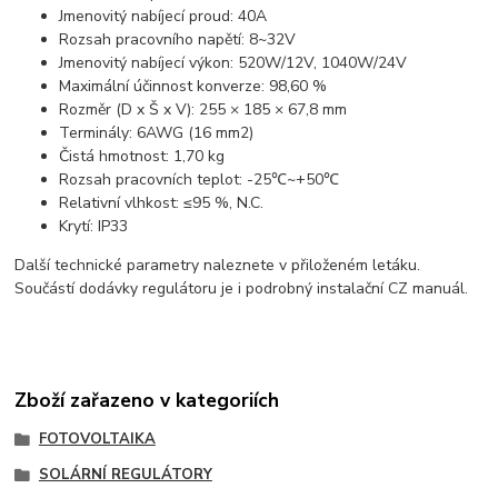
Jmenovitý nabíjecí proud: 40A
Rozsah pracovního napětí: 8~32V
Jmenovitý nabíjecí výkon: 520W/12V, 1040W/24V
Maximální účinnost konverze: 98,60 %
Rozměr (D x Š x V): 255 × 185 × 67,8 mm
Terminály: 6AWG (16 mm2)
Čistá hmotnost: 1,70 kg
Rozsah pracovních teplot: -25℃~+50℃
Relativní vlhkost: ≤95 %, N.C.
Krytí: IP33
Další technické parametry naleznete v přiloženém letáku.
Součástí dodávky regulátoru je i podrobný instalační CZ manuál.
Zboží zařazeno v kategoriích
FOTOVOLTAIKA
SOLÁRNÍ REGULÁTORY