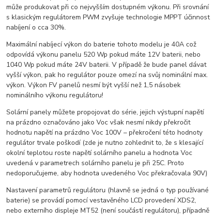
může produkovat při co nejvyšším dostupném výkonu. Při srovnání
s klasickým regulátorem PWM zvyšuje technologie MPPT účinnost
nabíjení o cca 30%.
Maximální nabíjecí výkon do baterie tohoto modelu je 40A což
odpovídá výkonu panelu 520 Wp pokud máte 12V baterii, nebo
1040 Wp pokud máte 24V baterii. V případě že bude panel dávat
vyšší výkon, pak ho regulátor pouze omezí na svůj nominální max.
výkon. Výkon FV panelů nesmí být vyšší než 1,5 násobek
nominálního výkonu regulátoru!
Solární panely můžete propojovat do série, jejich výstupní napětí
na prázdno označováno jako Voc však nesmí nikdy překročit
hodnotu napětí na prázdno Voc 100V – překročení této hodnoty
regulátor trvale poškodí (zde je nutno zohlednit to, že s klesající
okolní teplotou roste napětí solárního panelu a hodnota Voc
uvedená v parametrech solárního panelu je při 25C. Proto
nedoporučujeme, aby hodnota uvedeného Voc překračovala 90V)
Nastavení parametrů regulátoru (hlavně se jedná o typ používané
baterie) se provádí pomocí vestavěného LCD provedení XDS2,
nebo externího displeje MT52 (není součástí regulátoru), případně