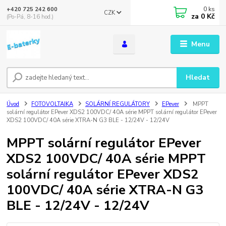
0
ks
+420 725 242 600
CZK
za
0 Kč
(Po-Pá, 8-16 hod.)
Menu
Hledat
Úvod
FOTOVOLTAIKA
SOLÁRNÍ REGULÁTORY
EPever
MPPT
solární regulátor EPever XDS2 100VDC/ 40A série MPPT solární regulátor EPever
XDS2 100VDC/ 40A série XTRA-N G3 BLE - 12/24V - 12/24V
MPPT solární regulátor EPever
XDS2 100VDC/ 40A série MPPT
solární regulátor EPever XDS2
100VDC/ 40A série XTRA-N G3
BLE - 12/24V - 12/24V