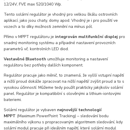
12/24V, FVE max 520/1040 Wp.
Tento solární regulátor je vhodný pro velkou škálu ostrovních
aplikací, jako jsou chaty, domy apod. Vhodný je i pro použití ve
vozech a to díky možnosti zemnění na mínus pól.
Přímo v MPPT regulátoru je
integrován multifunkční displej
pro
snadný monitoring systému a případné nastavení provozních
parametrů vč. kontrolních LED diod.
Vestavěné Bluetooth
umožňuje monitoring a nastavení
regulátoru bez potřeby dalších komponent.
Regulátor pracuje jako měnič, to znamená, že vyšší vstupní napětí
a nižší proud dokáže zpracovat na nižší napětí/ zvýšit proud a to s
vysokou účinností. Můžeme tedy použít prakticky jakýkoliv solární
panel. Regulátor je kompatibilní s olověnými a lithium-iontovými
bateriemi.
Solární regulátor je vybaven
nejnovější technologií
MPPT
(Maximum PowerPoint Tracking) – sledování bodu
maximálního výkonu s propracovaným algoritmem sledování, kdy
solární modul pracuje při ideálním napětí, které solární modul