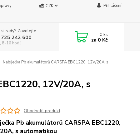
epravy
Přihlášení
CZK
 si rady? Zavolejte.
0
ks
 725 242 600
za
0 Kč
, 8-16 hod.)
Nabíječka Pb akumulátorů CARSPA EBC1220, 12V/20A, s
EBC1220, 12V/20A, s
Ohodnotit produkt
ječka Pb akumulátorů CARSPA EBC1220,
20A, s automatikou