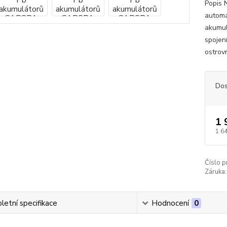
Popis 
automa
akumul
spojení
ostrov
Dos
1 
1 6
Číslo p
Záruka:
etní specifikace
Hodnocení
0