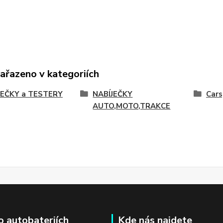
zařazeno v kategoriích
JEČKY a TESTERY
NABÍJEČKY
Cars
AUTO,MOTO,TRAKCE
o autobateriích
Kde nás najdete