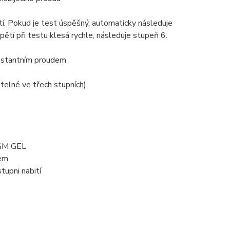
ětí. Pokud je test úspěšný, automaticky následuje
ětí při testu klesá rychle, následuje stupeň 6.
onstantním proudem
elné ve třech stupních).
AGM GEL
lem
tupni nabití