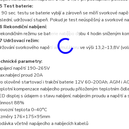
5 Test baterie:
i 90 sec. testu se baterie vybíjí a zároveň se měří svorkové nap
slední, udržovací stupeň. Pokud je test neúspěšný a svorkové nap
6 Rekondiční nabíjení:
rekondičním režimu se baterie nabíjípo dobu 4 hodin sníženým k
7 Udržovací režim:
ržování svorkového napětí akumulátoru ve výši 13,2–13,8V (volit
chnické parametry:
apájecí napětí 190–265V
ax.nabíjecí proud 20A
ro olověné startovací i trakční baterie 12V 60–200Ah, AGM i 
eplotní kompenzace nabíjecího proudu přiloženým teplotním čid
ED displej s údajem o stavu nabíjení, nabíjecím proudu a napětí a s
činnost 88%
rovozní teplota 0–40°C
ozměry 176×175×95mm
odávka včetně napájecího a nabíjecích kabelů