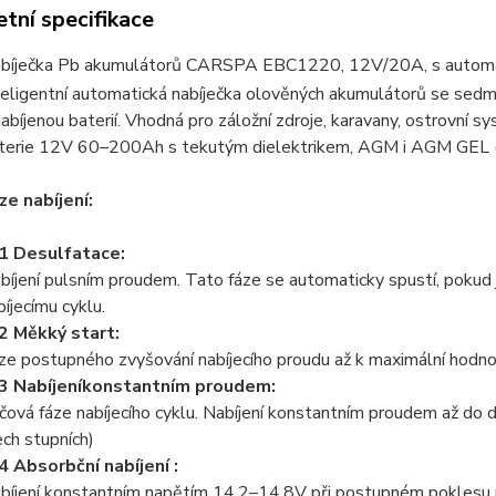
tní specifikace
bíječka Pb akumulátorů CARSPA EBC1220, 12V/20A, s autom
teligentní automatická nabíječka olověných akumulátorů se sed
nabíjenou baterií. Vhodná pro záložní zdroje, karavany, ostrovní s
terie 12V 60–200Ah s tekutým dielektrikem, AGM i AGM GEL (
ze nabíjení:
1 Desulfatace:
bíjení pulsním proudem. Tato fáze se automaticky spustí, pokud
bíjecímu cyklu.
2 Měkký start:
ze postupného zvyšování nabíjecího proudu až k maximální hod
3 Nabíjeníkon­stantním proudem:
íčová fáze nabíjecího cyklu. Nabíjení konstantním proudem až do
ech stupních)
4 Absorbční nabíjení :
bíjení konstantním napětím 14,2–14,8V při postupném poklesu n