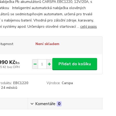
Nabíječka Pb akumulátorů CARSPA EBC1220, 12V/20A, s
tikou Inteligentní automatická nabíječka olověných
átorů se sedmistupňovým automatem, určená pro trvalé
 s nabíjenou baterií. Vhodná pro záložní zdroje, karavany,
ní systémy apod. Určenápro olověné startovací ...
celý popis
tupnost
Není skladem
990 Kč
/
ks
Přidat do košíku
45 Kč
bez DPH
roduktu:
EBC1220
Výrobce:
Carspa
24 měsíců
Komentáře
0