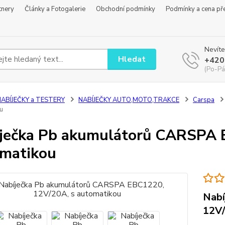
tnery
Články a Fotogalerie
Obchodní podmínky
Podmínky a cena př
Nevíte
Hledat
+420
(Po-Pá
NABÍJEČKY a TESTERY
NABÍJEČKY AUTO,MOTO,TRAKCE
Carspa
u
ječka Pb akumulátorů CARSPA 
matikou
Nabí
12V/