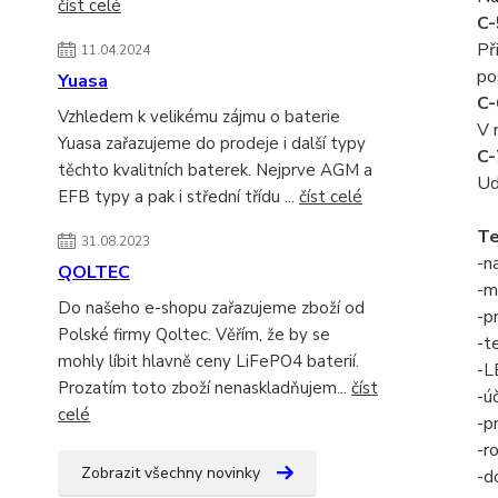
číst celé
C-
Př
11.04.2024
po
Yuasa
C-
Vzhledem k velikému zájmu o baterie
V 
Yuasa zařazujeme do prodeje i další typy
C-
těchto kvalitních baterek. Nejprve AGM a
Ud
EFB typy a pak i střední třídu ...
číst celé
Te
31.08.2023
-n
QOLTEC
-m
Do našeho e-shopu zařazujeme zboží od
-p
Polské firmy Qoltec. Věřím, že by se
-t
mohly líbit hlavně ceny LiFePO4 baterií.
-L
Prozatím toto zboží nenaskladňujem...
číst
-ú
celé
-p
-r
Zobrazit všechny novinky
-d