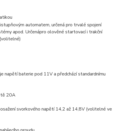
atikou
mistupňovým automatem, určená pro trvalé spojení
ystémy apod. Určenápro olověné startovací i trakční
volitelné)
 je napětí baterie pod 11V a předchází standardnímu
notě 20A
 dosažení svorkového napětí 14,2 až 14,8V (volitelné ve
abíjecího proudu