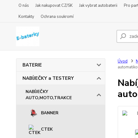
O nás
Jak nakupovat CZ/SK
Jak vybrat autobaterii
Pro par
Kontakty
Ochrana soukromí
Úvod
BATERIE
automatiko
NABÍJEČKY a TESTERY
Nabí
auto
NABÍJEČKY
AUTO,MOTO,TRAKCE
BANNER
CTEK