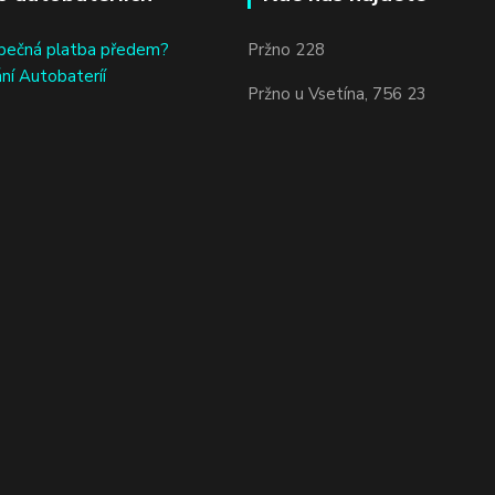
bečná platba předem?
Pržno 228
ní Autobateríí
Pržno u Vsetína, 756 23