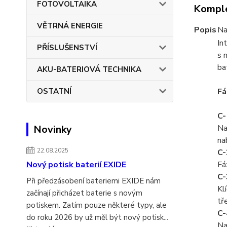
FOTOVOLTAIKA
Komple
VĚTRNÁ ENERGIE
Popis
Na
In
PŘÍSLUŠENSTVÍ
s 
ba
AKU-BATERIOVÁ TECHNIKA
OSTATNÍ
Fá
C-
Novinky
Na
na
22.08.2025
C-
Nový potisk baterií EXIDE
Fá
C-
Při předzásobení bateriemi EXIDE nám
Kl
začínají přicházet baterie s novým
tř
potiskem. Zatím pouze některé typy, ale
C-
do roku 2026 by už měl být nový potisk...
Na