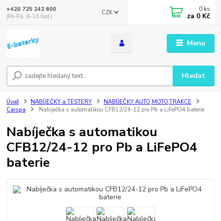
0
ks
+420 725 242 600
CZK
za
0 Kč
(Po-Pá, 8-16 hod.)
Menu
Hledat
Úvod
NABÍJEČKY a TESTERY
NABÍJEČKY AUTO,MOTO,TRAKCE
Carspa
Nabíječka s automatikou CFB12/24-12 pro Pb a LiFePO4 baterie
Nabíječka s automatikou
CFB12/24-12 pro Pb a LiFePO4
baterie