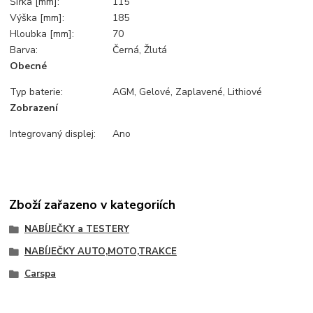
Šířka [mm]:
115
Výška [mm]:
185
Hloubka [mm]:
70
Barva:
Černá, Žlutá
Obecné
Typ baterie:
AGM, Gelové, Zaplavené, Lithiové
Zobrazení
Integrovaný displej:
Ano
Zboží zařazeno v kategoriích
NABÍJEČKY a TESTERY
NABÍJEČKY AUTO,MOTO,TRAKCE
Carspa