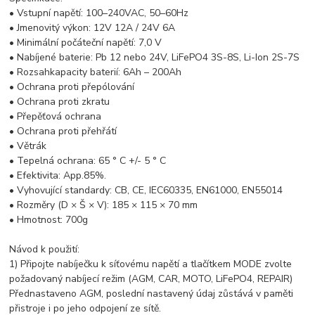
• Vstupní napětí: 100–240VAC, 50–60Hz
• Jmenovitý výkon: 12V 12A / 24V 6A
• Minimální počáteční napětí: 7,0 V
• Nabíjené baterie: Pb 12 nebo 24V, LiFePO4 3S-8S, Li-Ion 2S-7S
• Rozsahkapacity baterií: 6Ah – 200Ah
• Ochrana proti přepólování
• Ochrana proti zkratu
• Přepěťová ochrana
• Ochrana proti přehřátí
• Větrák
• Tepelná ochrana: 65 ° C +/- 5 ° C
• Efektivita: App.85%.
• Vyhovující standardy: CB, CE, IEC60335, EN61000, EN55014
• Rozměry (D × Š × V): 185 × 115 × 70 mm
• Hmotnost: 700g
Návod k použití:
1) Připojte nabíječku k síťovému napětí a tlačítkem MODE zvolte
požadovaný nabíjecí režim (AGM, CAR, MOTO, LiFePO4, REPAIR)
Přednastaveno AGM, poslední nastavený údaj zůstává v paměti
přistroje i po jeho odpojení ze sítě.