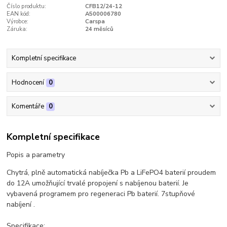
Číslo produktu:
CFB12/24-12
EAN kód:
A500006780
Výrobce:
Carspa
Záruka:
24 měsíců
Kompletní specifikace
Hodnocení
0
Komentáře
0
Kompletní specifikace
Popis a parametry
Chytrá, plně automatická nabíječka Pb a LiFePO4 baterií proudem
do 12A umožňující trvalé propojení s nabíjenou baterií. Je
vybavená programem pro regeneraci Pb baterií. 7stupňové
nabíjení .
Specifikace: