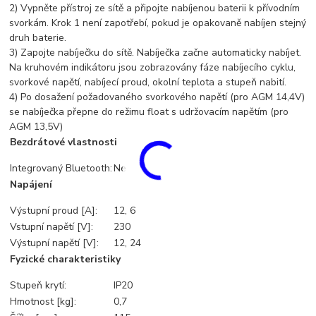
2) Vypněte přístroj ze sítě a připojte nabíjenou baterii k přívodním
svorkám. Krok 1 není zapotřebí, pokud je opakovaně nabíjen stejný
druh baterie.
3) Zapojte nabíječku do sítě. Nabíječka začne automaticky nabíjet.
Na kruhovém indikátoru jsou zobrazovány fáze nabíjecího cyklu,
svorkové napětí, nabíjecí proud, okolní teplota a stupeň nabití.
4) Po dosažení požadovaného svorkového napětí (pro AGM 14,4V)
se nabíječka přepne do režimu float s udržovacím napětím (pro
AGM 13,5V)
Bezdrátové vlastnosti
Integrovaný Bluetooth:
Ne
Napájení
Výstupní proud [A]:
12, 6
Vstupní napětí [V]:
230
Výstupní napětí [V]:
12, 24
Fyzické charakteristiky
Stupeň krytí:
IP20
Hmotnost [kg]:
0,7