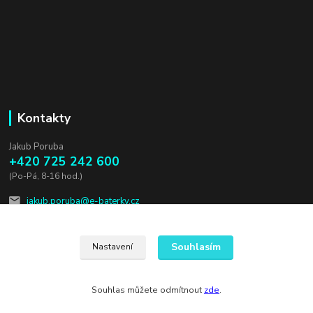
Kontakty
Jakub Poruba
+420 725 242 600
(Po-Pá, 8-16 hod.)
jakub.poruba@e-baterky.cz
Souhlasím
Nastavení
Souhlas můžete odmítnout
zde
.
Vytvořeno na
Eshop-rychle.cz