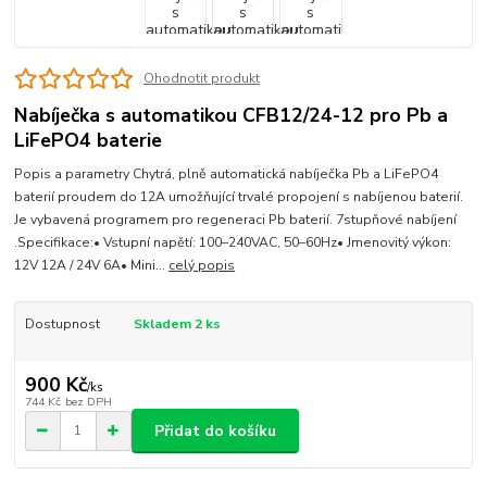
Ohodnotit produkt
Nabíječka s automatikou CFB12/24-12 pro Pb a
LiFePO4 baterie
Popis a parametry Chytrá, plně automatická nabíječka Pb a LiFePO4
baterií proudem do 12A umožňující trvalé propojení s nabíjenou baterií.
Je vybavená programem pro regeneraci Pb baterií. 7stupňové nabíjení
.Specifikace:• Vstupní napětí: 100–240VAC, 50–60Hz• Jmenovitý výkon:
12V 12A / 24V 6A• Mini...
celý popis
Dostupnost
Skladem 2 ks
900 Kč
/
ks
744 Kč
bez DPH
Přidat do košíku