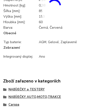
Hmotnost [kg]:
0,38
Šířka [mm]:
85
Výška [mm]:
150
Hloubka [mm]:
60
Barva:
Černá, Červená
Obecné
Typ baterie:
AGM, Gelové, Zaplavené
Zobrazení
Integrovaný displej:
Ano
Zboží zařazeno v kategoriích
NABÍJEČKY a TESTERY
NABÍJEČKY AUTO,MOTO,TRAKCE
Carspa