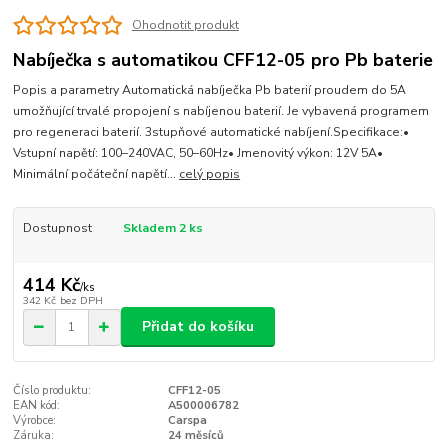
Ohodnotit produkt
Nabíječka s automatikou CFF12-05 pro Pb baterie
Popis a parametry Automatická nabíječka Pb baterií proudem do 5A
umožňující trvalé propojení s nabíjenou baterií. Je vybavená programem
pro regeneraci baterií. 3stupňové automatické nabíjení.Specifikace:•
Vstupní napětí: 100–240VAC, 50–60Hz• Jmenovitý výkon: 12V 5A•
Minimální počáteční napětí...
celý popis
Dostupnost
Skladem 2 ks
414 Kč
/
ks
342 Kč
bez DPH
Přidat do košíku
Číslo produktu:
CFF12-05
EAN kód:
A500006782
Výrobce:
Carspa
Záruka:
24 měsíců