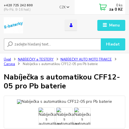
0
ks
+420 725 242 600
CZK
za
0 Kč
(Po-Pá, 8-16 hod.)
Menu
Hledat
Úvod
NABÍJEČKY a TESTERY
NABÍJEČKY AUTO,MOTO,TRAKCE
Carspa
Nabíječka s automatikou CFF12-05 pro Pb baterie
Nabíječka s automatikou CFF12-
05 pro Pb baterie