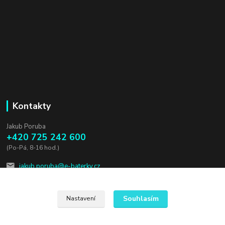
Kontakty
Jakub Poruba
+420 725 242 600
(Po-Pá, 8-16 hod.)
jakub.poruba@e-baterky.cz
Souhlasím
Nastavení