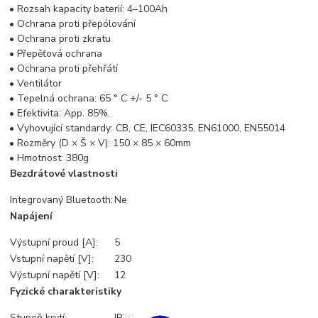
• Rozsah kapacity baterií: 4–100Ah
• Ochrana proti přepólování
• Ochrana proti zkratu
• Přepěťová ochrana
• Ochrana proti přehřátí
• Ventilátor
• Tepelná ochrana: 65 ° C +/- 5 ° C
• Efektivita: App. 85%.
• Vyhovující standardy: CB, CE, IEC60335, EN61000, EN55014
• Rozměry (D × Š × V): 150 × 85 × 60mm
• Hmotnost: 380g
Bezdrátové vlastnosti
Integrovaný Bluetooth:
Ne
Napájení
Výstupní proud [A]:
5
Vstupní napětí [V]:
230
Výstupní napětí [V]:
12
Fyzické charakteristiky
Stupeň krytí:
IP20