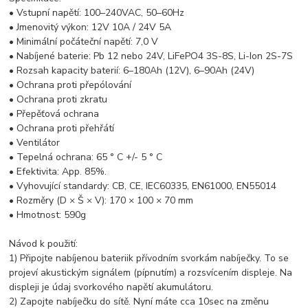
• Vstupní napětí: 100–240VAC, 50–60Hz
• Jmenovitý výkon: 12V 10A / 24V 5A
• Minimální počáteční napětí: 7,0 V
• Nabíjené baterie: Pb 12 nebo 24V, LiFePO4 3S-8S, Li-Ion 2S-7S
• Rozsah kapacity baterií: 6–180Ah (12V), 6–90Ah (24V)
• Ochrana proti přepólování
• Ochrana proti zkratu
• Přepěťová ochrana
• Ochrana proti přehřátí
• Ventilátor
• Tepelná ochrana: 65 ° C +/- 5 ° C
• Efektivita: App. 85%.
• Vyhovující standardy: CB, CE, IEC60335, EN61000, EN55014
• Rozměry (D × Š × V): 170 × 100 × 70 mm
• Hmotnost: 590g
Návod k použití:
1) Připojte nabíjenou bateriik přívodním svorkám nabíječky. To se
projeví akustickým signálem (pípnutím) a rozsvícením displeje. Na
displeji je údaj svorkového napětí akumulátoru.
2) Zapojte nabíječku do sítě. Nyní máte cca 10sec na změnu