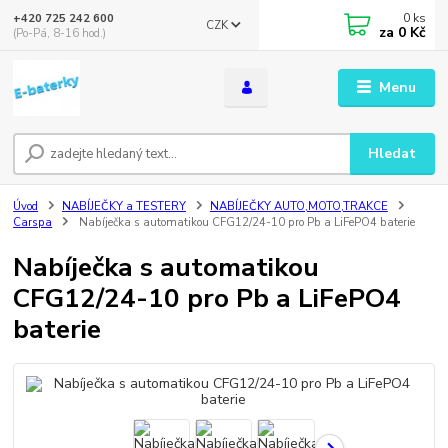
0
ks
+420 725 242 600
CZK
za
0 Kč
(Po-Pá, 8-16 hod.)
Menu
Hledat
Úvod
NABÍJEČKY a TESTERY
NABÍJEČKY AUTO,MOTO,TRAKCE
Carspa
Nabíječka s automatikou CFG12/24-10 pro Pb a LiFePO4 baterie
Nabíječka s automatikou
CFG12/24-10 pro Pb a LiFePO4
baterie