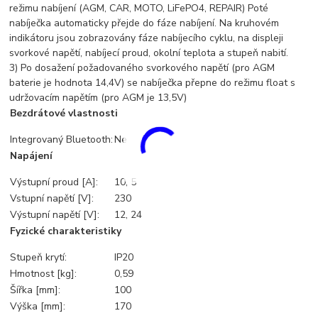
režimu nabíjení (AGM, CAR, MOTO, LiFePO4, REPAIR) Poté
nabíječka automaticky přejde do fáze nabíjení. Na kruhovém
indikátoru jsou zobrazovány fáze nabíjecího cyklu, na displeji
svorkové napětí, nabíjecí proud, okolní teplota a stupeň nabití.
3) Po dosažení požadovaného svorkového napětí (pro AGM
baterie je hodnota 14,4V) se nabíječka přepne do režimu float s
udržovacím napětím (pro AGM je 13,5V)
Bezdrátové vlastnosti
Integrovaný Bluetooth:
Ne
Napájení
Výstupní proud [A]:
10, 5
Vstupní napětí [V]:
230
Výstupní napětí [V]:
12, 24
Fyzické charakteristiky
Stupeň krytí:
IP20
Hmotnost [kg]:
0,59
Šířka [mm]:
100
Výška [mm]:
170