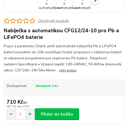
Ohodnotit produkt
Nabíječka s automatikou CFG12/24-10 pro Pb a
LiFePO4 baterie
Popis a parametry Chytrá, plně automatická nabíječka Pb a LiFePO4
baterií proudem do 10A umožňující trvalé propojení s nabíjenou baterií.
Je vybavená programem pro regeneraci Pb baterií. 7stupňové
nabíjení.Specifikace:• Vstupní napětí: 100–240VAC, 50–60Hz• Jmenovitý
výkon: 12V 10A / 24V 5A• Minim...
celý popis
Dostupnost
Skladem 3 ks
710 Kč
/
ks
587 Kč
bez DPH
Přidat do košíku