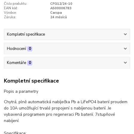
Číslo produktu:
CFG12/24-10
EAN kód:
A500006783
Výrobce:
Carspa
Záruka:
24 měsíců
Kompletní specifikace
Hodnocení
0
Komentáře
0
Kompletní specifikace
Popis a parametry
Chytrá, plně automatická nabíječka Pb a LiFePO4 baterií proudem
do 10A umožňující trvalé propojení s nabíjenou baterií. Je
vybavená programem pro regeneraci Pb baterií. 7stupňové
nabíjení.
Specifikace: