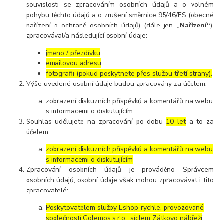
souvislosti se zpracováním osobních údajů a o volném
pohybu těchto údajů a o zrušení směrnice 95/46/ES (obecné
nařízení o ochraně osobních údajů) (dále jen
„Nařízení“
),
zpracovával/a následující osobní údaje:
jméno / přezdívku
emailovou adresu
fotografii (pokud poskytnete přes službu třetí strany).
Výše uvedené osobní údaje budou zpracovány za účelem:
zobrazení diskuzních příspěvků a komentářů na webu
s informacemi o diskutujícím
Souhlas udělujete na zpracování po dobu
10 let
a to za
účelem:
zobrazení diskuzních příspěvků a komentářů na webu
s informacemi o diskutujícím
Zpracování osobních údajů je prováděno Správcem
osobních údajů, osobní údaje však mohou zpracovávat i tito
zpracovatelé:
Poskytovatelem služby Eshop-rychle, provozované
společností Golemos s.r.o., sídlem Zátkovo nábřeží