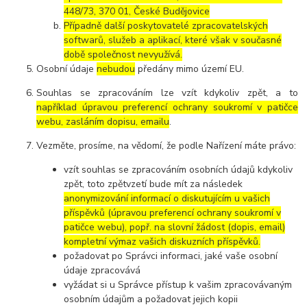
448/73, 370 01, České Budějovice
Případně další poskytovatelé zpracovatelských
softwarů, služeb a aplikací, které však v současné
době společnost nevyužívá.
Osobní údaje
nebudou
předány mimo území EU.
Souhlas se zpracováním lze vzít kdykoliv zpět, a to
například úpravou preferencí ochrany soukromí v patičce
webu, zasláním dopisu, emailu
.
Vezměte, prosíme, na vědomí, že podle Nařízení máte právo:
vzít souhlas se zpracováním osobních údajů kdykoliv
zpět, toto zpětvzetí bude mít za následek
anonymizování informací o diskutujícím u vašich
příspěvků (úpravou preferencí ochrany soukromí v
patičce webu), popř. na slovní žádost (dopis, email)
kompletní výmaz vašich diskuzních příspěvků.
požadovat po Správci informaci, jaké vaše osobní
údaje zpracovává
vyžádat si u Správce přístup k vašim zpracovávaným
osobním údajům a požadovat jejich kopii