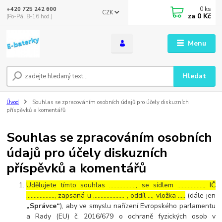
0
ks
+420 725 242 600
CZK
za
0 Kč
(Po-Pá, 8-16 hod.)
Menu
Hledat
Úvod
Souhlas se zpracováním osobních údajů pro účely diskuzních
příspěvků a komentářů
Souhlas se zpracováním osobních
údajů pro účely diskuzních
příspěvků a komentářů
Udělujete tímto souhlas ……………..., se sídlem ………………, IČ
………………., zapsaná u ………………… , oddíl …, vložka …..
(dále jen
„Správce“
), aby ve smyslu nařízení Evropského parlamentu
a Rady (EU) č. 2016/679 o ochraně fyzických osob v