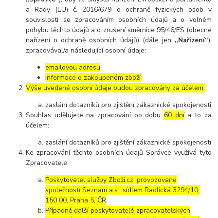
a Rady (EU) č. 2016/679 o ochraně fyzických osob v
souvislosti se zpracováním osobních údajů a o volném
pohybu těchto údajů a o zrušení směrnice 95/46/ES (obecné
nařízení o ochraně osobních údajů) (dále jen
„Nařízení“
),
zpracovával/a následující osobní údaje:
emailovou adresu
informace o zakoupeném zboží
Výše uvedené osobní údaje budou zpracovány za účelem:
zaslání dotazníků pro zjištění zákaznické spokojenosti
Souhlas udělujete na zpracování po dobu
60 dní
a to za
účelem:
zaslání dotazníků pro zjištění zákaznické spokojenosti
Ke zpracování těchto osobních údajů Správce využívá tyto
Zpracovatele:
Poskytovatel služby Zboží.cz, provozované
společností Seznam a.s., sídlem Radlická 3294/10,
150 00, Praha 5, ČR
Případně další poskytovatelé zpracovatelských