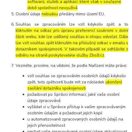
softwarů, služeb a aplikací, které však v současné
době společnost nevyužívá
Osobní údaje
nebudou
předány mimo území EU.
Souhlas se zpracováním lze vzít kdykoliv zpět, a to
kliknutím na odkaz pro úpravu preferencí soukromí v dolní
části webu, kde lze udělený souhlas e-shopu odvolat. Dále
lze vzít souhlas zpět kliknutím na příslušný odkaz v emailu s
dotazníkem spokojenosti. V takovém případě se odhlásíte z
odběru na straně poskytovatele služby Zboží.cz
.
Vezměte, prosíme, na vědomí, že podle Nařízení máte právo:
vzít souhlas se zpracováním osobních údajů kdykoliv
zpět, toto zpětvzetí bude mít za následek
ukončení
zasílání dotazníku spokojenosti
požadovat po Správci informaci, jaké vaše osobní
údaje zpracovává
vyžádat si u Správce přístup k vašim zpracovávaným
osobním údajům a požadovat jejich kopii
u automatizovaně zpracovaných osobních údajů na
jejich přenositelnost
nechat vaše zpracovávané osobní údaje aktualizovat