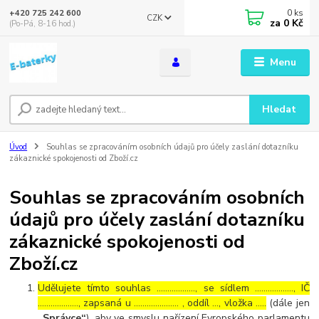
0
ks
+420 725 242 600
CZK
za
0 Kč
(Po-Pá, 8-16 hod.)
Menu
Hledat
Úvod
Souhlas se zpracováním osobních údajů pro účely zaslání dotazníku
zákaznické spokojenosti od Zboží.cz
Souhlas se zpracováním osobních
údajů pro účely zaslání dotazníku
zákaznické spokojenosti od
Zboží.cz
Udělujete tímto souhlas ……………..., se sídlem ………………, IČ
………………., zapsaná u ………………… , oddíl …, vložka …..
(dále jen
„Správce“
), aby ve smyslu nařízení Evropského parlamentu