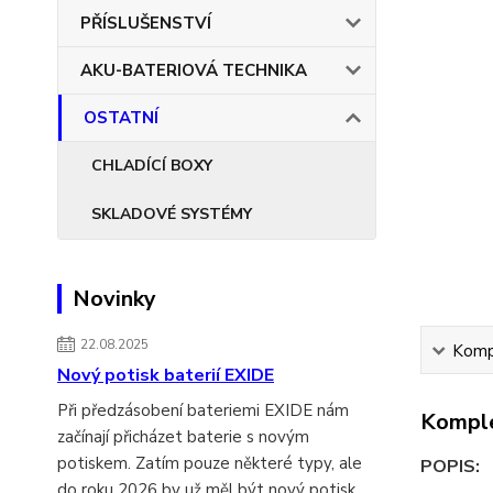
PŘÍSLUŠENSTVÍ
AKU-BATERIOVÁ TECHNIKA
OSTATNÍ
CHLADÍCÍ BOXY
SKLADOVÉ SYSTÉMY
Novinky
22.08.2025
Kompl
Nový potisk baterií EXIDE
Při předzásobení bateriemi EXIDE nám
Komple
začínají přicházet baterie s novým
potiskem. Zatím pouze některé typy, ale
POPIS:
do roku 2026 by už měl být nový potisk...