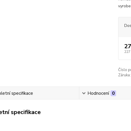
vyroben
Dos
27
227
Číslo p
Záruka:
etní specifikace
Hodnocení
0
tní specifikace