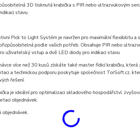
působitelná 3D tisknutá krabička s PIR nebo ultrazvukovým sen
ndikaci stavu.
tivní Pick to Light Systém je navržen pro maximální flexibilitu a 
 přizpůsobitelná podle vašich potřeb. Obsahuje PIR nebo ultraz
pro uživatelský vstup a dvě LED diody pro indikaci stavu.
návce více než 30 kusů získáte také master řídicí krabičku, která z
aci a technickou podporu poskytuje společnost TorSoft.cz, kte
ých řešení.
ička je ideální pro optimalizaci skladového hospodářství, zvyšová
etaci objednávek.
i objednávek.