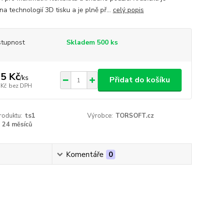
a technologií 3D tisku a je plně př...
celý popis
tupnost
Skladem 500 ks
5 Kč
/
ks
Přidat do košíku
 Kč
bez DPH
roduktu:
ts1
Výrobce:
TORSOFT.cz
24 měsíců
Komentáře
0