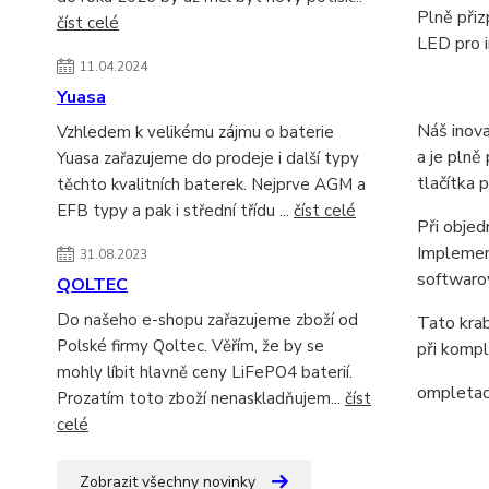
Plně přiz
číst celé
LED pro i
11.04.2024
Yuasa
Náš inova
Vzhledem k velikému zájmu o baterie
a je plně
Yuasa zařazujeme do prodeje i další typy
tlačítka 
těchto kvalitních baterek. Nejprve AGM a
EFB typy a pak i střední třídu ...
číst celé
Při objed
Implement
31.08.2023
softwarov
QOLTEC
Do našeho e-shopu zařazujeme zboží od
Tato krab
Polské firmy Qoltec. Věřím, že by se
při kompl
mohly líbit hlavně ceny LiFePO4 baterií.
ompletac
Prozatím toto zboží nenaskladňujem...
číst
celé
Zobrazit všechny novinky