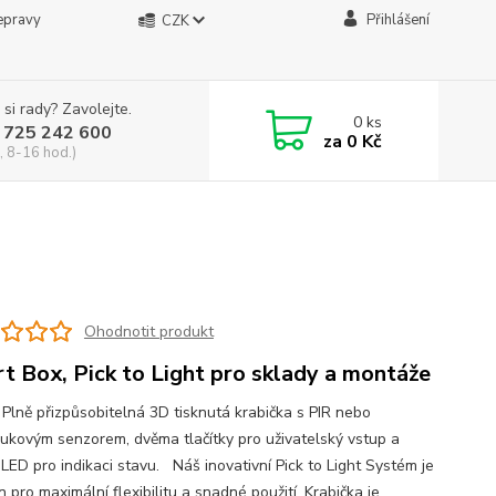
epravy
Přihlášení
CZK
 si rady? Zavolejte.
0
ks
 725 242 600
za
0 Kč
, 8-16 hod.)
Ohodnotit produkt
t Box, Pick to Light pro sklady a montáže
 Plně přizpůsobitelná 3D tisknutá krabička s PIR nebo
vukovým senzorem, dvěma tlačítky pro uživatelský vstup a
LED pro indikaci stavu. Náš inovativní Pick to Light Systém je
 pro maximální flexibilitu a snadné použití. Krabička je