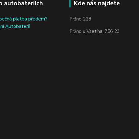
o autobateriích
Kde nás najdete
bečná platba předem?
Pržno 228
ní Autobateríí
Pržno u Vsetína, 756 23