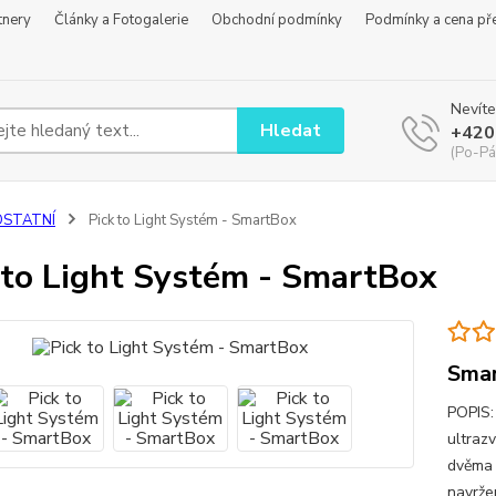
tnery
Články a Fotogalerie
Obchodní podmínky
Podmínky a cena př
Nevíte
Hledat
+420
(Po-Pá
OSTATNÍ
Pick to Light Systém - SmartBox
 to Light Systém - SmartBox
Smar
POPIS:
ultraz
dvěma 
navržen