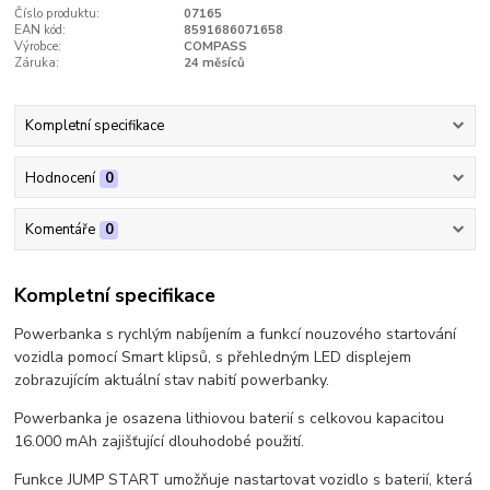
Číslo produktu:
07165
EAN kód:
8591686071658
Výrobce:
COMPASS
Záruka:
24 měsíců
Kompletní specifikace
Hodnocení
0
Komentáře
0
Kompletní specifikace
Powerbanka s rychlým nabíjením a funkcí nouzového startování
vozidla pomocí Smart klipsů, s přehledným LED displejem
zobrazujícím aktuální stav nabití powerbanky.
Powerbanka je osazena lithiovou baterií s celkovou kapacitou
16.000 mAh zajišťující dlouhodobé použití.
Funkce JUMP START umožňuje nastartovat vozidlo s baterií, která