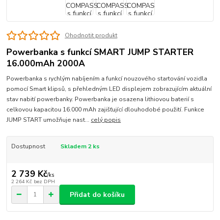
Ohodnotit produkt
Powerbanka s funkcí SMART JUMP STARTER
16.000mAh 2000A
Powerbanka s rychlým nabíjením a funkcí nouzového startování vozidla
pomocí Smart klipsů, s přehledným LED displejem zobrazujícím aktuální
stav nabití powerbanky. Powerbanka je osazena lithiovou baterií s
celkovou kapacitou 16.000 mAh zajišťující dlouhodobé použití. Funkce
JUMP START umožňuje nast...
celý popis
Dostupnost
Skladem 2 ks
2 739 Kč
/
ks
2 264 Kč
bez DPH
Přidat do košíku