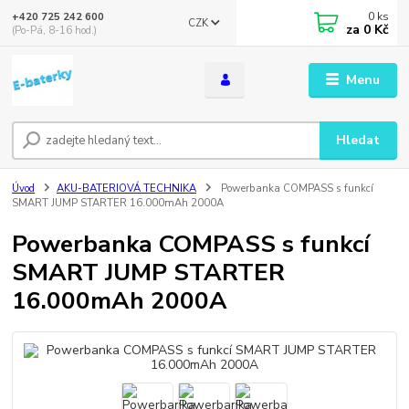
0
ks
+420 725 242 600
CZK
za
0 Kč
(Po-Pá, 8-16 hod.)
Menu
Hledat
Úvod
AKU-BATERIOVÁ TECHNIKA
Powerbanka COMPASS s funkcí
SMART JUMP STARTER 16.000mAh 2000A
Powerbanka COMPASS s funkcí
SMART JUMP STARTER
16.000mAh 2000A