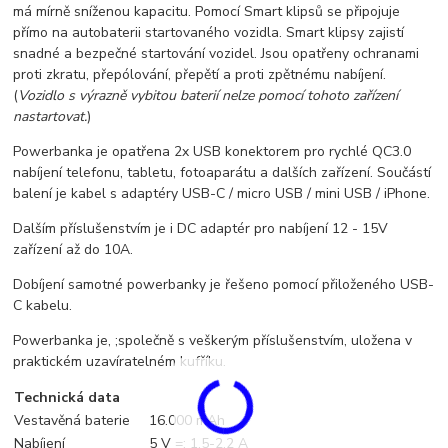
má mírně sníženou kapacitu. Pomocí Smart klipsů se připojuje
přímo na autobaterii startovaného vozidla. Smart klipsy zajistí
snadné a bezpečné startování vozidel. Jsou opatřeny ochranami
proti zkratu, přepólování, přepětí a proti zpětnému nabíjení.
(
Vozidlo s výrazně vybitou baterií nelze pomocí tohoto zařízení
nastartovat.
)
Powerbanka je opatřena 2x USB konektorem pro rychlé QC3.0
nabíjení telefonu, tabletu, fotoaparátu a dalších zařízení. Součástí
balení je kabel s adaptéry USB-C / micro USB / mini USB / iPhone.
Dalším příslušenstvím je i DC adaptér pro nabíjení 12 - 15V
zařízení až do 10A.
Dobíjení samotné powerbanky je řešeno pomocí přiloženého USB-
C kabelu.
Powerbanka je, ;společně s veškerým příslušenstvím, uložena v
praktickém uzavíratelném kufříku.
Technická data
Vestavěná baterie
16.000 mAh
Nabíjení
5 V =; 1,5-2,2 A