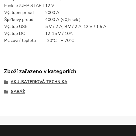
Funkce JUMP START
12 V
Výstupní proud
2000 A
Špičkový proud
4000 A (<0,5 sek.)
Výstup USB
5 V / 2 A; 9 V / 2 A; 12 V / 1,5 A
Výstup DC
12-15 V / 10A
Pracovní teplota
-20°C - + 70°C
Zboží zařazeno v kategoriích
AKU-BATERIOVÁ TECHNIKA
GARÁŽ