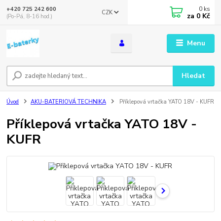
0
ks
+420 725 242 600
CZK
za
0 Kč
(Po-Pá, 8-16 hod.)
Menu
Hledat
Úvod
AKU-BATERIOVÁ TECHNIKA
Příklepová vrtačka YATO 18V - KUFR
Příklepová vrtačka YATO 18V -
KUFR