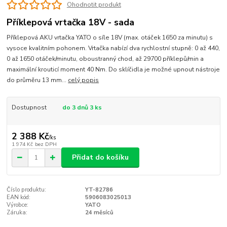
Ohodnotit produkt
Příklepová vrtačka 18V - sada
Příklepová AKU vrtačka YATO o síle 18V (max. otáček 1650 za minutu) s
vysoce kvalitním pohonem. Vrtačka nabízí dva rychlostní stupně: 0 až 440,
0 až 1650 otáček/minutu, oboustranný chod, až 29700 příklepů/min a
maximální krouticí moment 40 Nm. Do sklíčidla je možné upnout nástroje
do průměru 13 mm...
celý popis
Dostupnost
do 3 dnů 3 ks
2 388 Kč
/
ks
1 974 Kč
bez DPH
Přidat do košíku
Číslo produktu:
YT-82786
EAN kód:
5906083025013
Výrobce:
YATO
Záruka:
24 měsíců