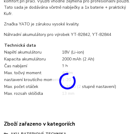
komfort při práci. Využití vhodné zejména pro profesionální použití.
Tato sada je dodávána včetně nabíječky a 1x baterie + praktický
Kufr.
Značka YATO je zárukou vysoké kvality.
Náhradní akumulátory pro výrobek YT-82842, YT-82844
Technická data
Napětí akumulátoru
18V (Li-ion)
Kapacita akumulátoru
2000 mAh (2 Ah)
Čas nabíjení
1 h
Max. točivý moment
40Nm
nastavení kroutícího momentu
1-20
Max. počet otáček
0-1650 (2 stupně nastavení)
Max. rozsah sklíčidla
13 mm
Zboží zařazeno v kategoriích