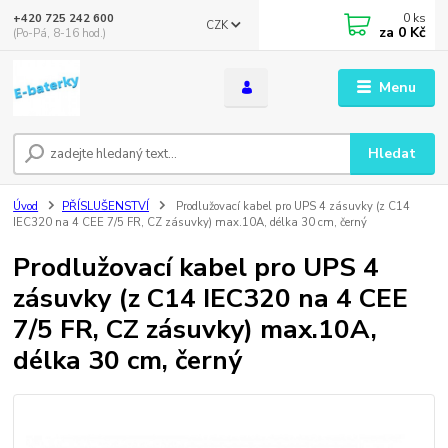
0
ks
+420 725 242 600
CZK
za
0 Kč
(Po-Pá, 8-16 hod.)
Menu
Hledat
Úvod
PŘÍSLUŠENSTVÍ
Prodlužovací kabel pro UPS 4 zásuvky (z C14
IEC320 na 4 CEE 7/5 FR, CZ zásuvky) max.10A, délka 30 cm, černý
Prodlužovací kabel pro UPS 4
zásuvky (z C14 IEC320 na 4 CEE
7/5 FR, CZ zásuvky) max.10A,
délka 30 cm, černý