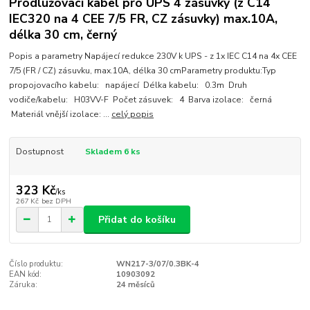
Prodlužovací kabel pro UPS 4 zásuvky (z C14
IEC320 na 4 CEE 7/5 FR, CZ zásuvky) max.10A,
délka 30 cm, černý
Popis a parametry Napájecí redukce 230V k UPS - z 1x IEC C14 na 4x CEE
7/5 (FR / CZ) zásuvku, max.10A, délka 30 cmParametry produktu:Typ
propojovacího kabelu: napájecí Délka kabelu: 0.3m Druh
vodiče/kabelu: H03VV-F Počet zásuvek: 4 Barva izolace: černá
Materiál vnější izolace: ...
celý popis
Dostupnost
Skladem 6 ks
323 Kč
/
ks
267 Kč
bez DPH
Přidat do košíku
Číslo produktu:
WN217-3/07/0.3BK-4
EAN kód:
10903092
Záruka:
24 měsíců