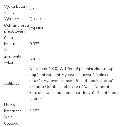
Výška balení
72
[mm]:
Výrobce:
Qoltec
Ochrana proti
Pojistka
přepólování:
Čistá
hmotnost
0,977
[kg]:
Jmenovitý
600W
výkon:
Ne více než 600 W. Před připojením zkontrolujte
napájení zařízení! Vybavení kuchyně: lednice,
mrazák Vybavení kanceláře: notebook, počítač,
Aplikace:
tiskárna Ostatní: elektrické nářadí, TV, herní
konzole, rádio, hudební aparatura, ústřední topení
sporák
Hrubá
hmotnost
1,183
[kg]:
Celkový