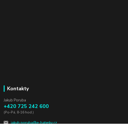
Kontakty
Jakub Poruba
+420 725 242 600
(Po-Pá, 8-16 hod.)
jakub.poruba@e-baterky.cz