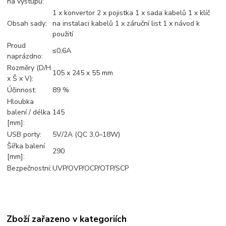
na výstupu:
1 x konvertor 2 x pojistka 1 x sada kabelů 1 x klíč
Obsah sady:
na instalaci kabelů 1 x záruční list 1 x návod k
použití
Proud
≤0,6A
naprázdno:
Rozměry (D/H
105 x 245 x 55 mm
x Š x V):
Účinnost:
89 %
Hloubka
balení / délka
145
[mm]:
USB porty:
5V/2A (QC 3,0–18W)
Šířka balení
290
[mm]:
Bezpečnostní:
UVP/OVP/OCP/OTP/SCP
Zboží zařazeno v kategoriích