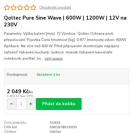
Ohodnotit produkt
Qoltec Pure Sine Wave | 600W | 1200W | 12V na
230V
Parametry: Výška balení [mm]: 72 Výrobce: Qoltec Ochrana proti
přepólování: Pojistka Čistá hmotnost [kg]: 0,977 Jmenovitý výkon: 600W
Aplikace: Ne více než 600 W. Před připojením zkontrolujte napájení
zařízení! Vybavení kuchyně: lednice, mrazák Vybavení kanceláře:
notebook, počítač, tis...
celý popis
Dostupnost
Skladem 2 ks
2 049 Kč
/
ks
1 693 Kč
bez DPH
Přidat do košíku
Číslo produktu:
51933
EAN kód:
5901878519333
Výrobce:
Qoltec