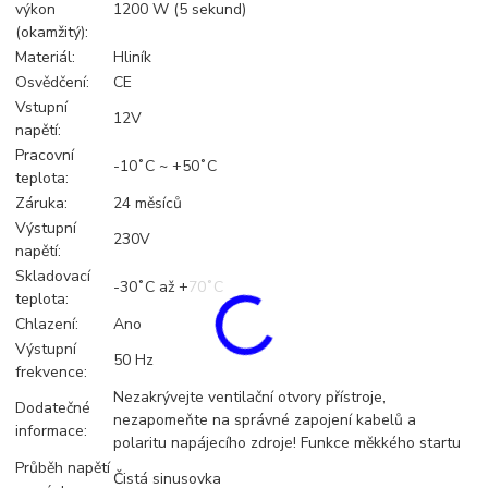
výkon
1200 W (5 sekund)
(okamžitý):
Materiál:
Hliník
Osvědčení:
CE
Vstupní
12V
napětí:
Pracovní
-10˚C ~ +50˚C
teplota:
Záruka:
24 měsíců
Výstupní
230V
napětí:
Skladovací
-30˚C až +70˚C
teplota:
Chlazení:
Ano
Výstupní
50 Hz
frekvence:
Nezakrývejte ventilační otvory přístroje,
Dodatečné
nezapomeňte na správné zapojení kabelů a
informace:
polaritu napájecího zdroje! Funkce měkkého startu
Průběh napětí
Čistá sinusovka