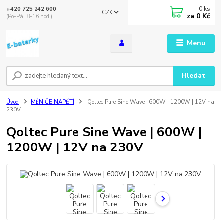
0
ks
+420 725 242 600
CZK
za
0 Kč
(Po-Pá, 8-16 hod.)
Menu
Hledat
Úvod
MĚNIČE NAPĚTÍ
Qoltec Pure Sine Wave | 600W | 1200W | 12V na
230V
Qoltec Pure Sine Wave | 600W |
1200W | 12V na 230V