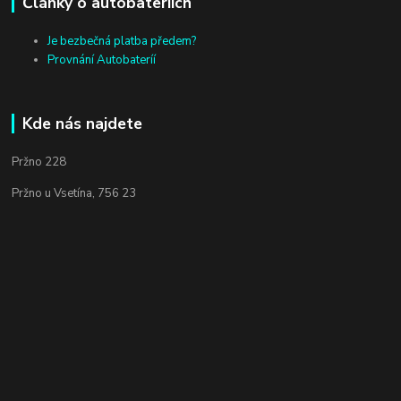
Články o autobateriích
Je bezbečná platba předem?
Provnání Autobateríí
Kde nás najdete
Pržno 228
Pržno u Vsetína, 756 23