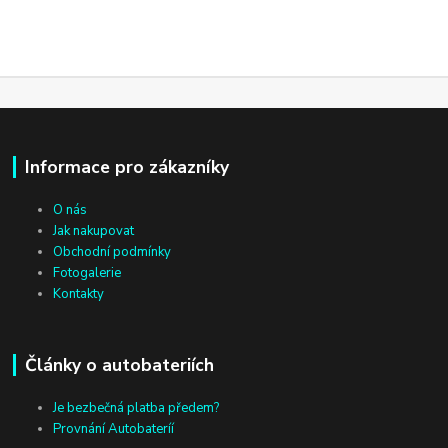
Informace pro zákazníky
O nás
Jak nakupovat
Obchodní podmínky
Fotogalerie
Kontakty
Články o autobateriích
Je bezbečná platba předem?
Provnání Autobateríí