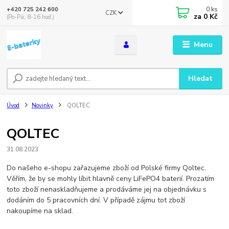
0
ks
+420 725 242 600
CZK
za
0 Kč
(Po-Pá, 8-16 hod.)
Menu
Hledat
Úvod
Novinky
QOLTEC
QOLTEC
31.08.2023
Do našeho e-shopu zařazujeme zboží od Polské firmy Qoltec.
Věřím, že by se mohly líbit hlavně ceny LiFePO4 baterií. Prozatím
toto zboží nenaskladňujeme a prodáváme jej na objednávku s
dodáním do 5 pracovních dní. V případě zájmu tot zboží
nakoupíme na sklad.