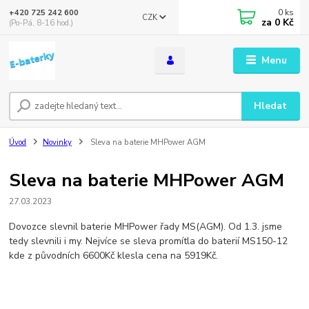
0
ks
+420 725 242 600
CZK
za
0 Kč
(Po-Pá, 8-16 hod.)
Menu
Hledat
Úvod
Novinky
Sleva na baterie MHPower AGM
Sleva na baterie MHPower AGM
27.03.2023
Dovozce slevnil baterie MHPower řady MS(AGM). Od 1.3. jsme
tedy slevnili i my. Nejvíce se sleva promítla do baterií MS150-12
kde z původních 6600Kč klesla cena na 5919Kč.