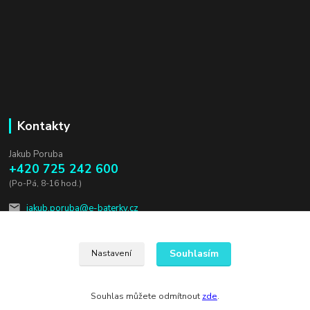
Kontakty
Jakub Poruba
+420 725 242 600
(Po-Pá, 8-16 hod.)
jakub.poruba@e-baterky.cz
Souhlasím
Nastavení
Souhlas můžete odmítnout
zde
.
Vytvořeno na
Eshop-rychle.cz