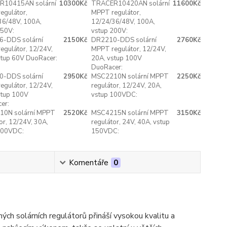
R10415AN solární
10300Kč
TRACER10420AN solární
11600Kč
egulátor,
MPPT regulátor,
36/48V, 100A,
12/24/36/48V, 100A,
150V:
vstup 200V:
-DDS solární
2150Kč
DR2210-DDS solární
2760Kč
egulátor, 12/24V,
MPPT regulátor, 12/24V,
stup 60V DuoRacer:
20A, vstup 100V
DuoRacer:
-DDS solární
2950Kč
MSC2210N solární MPPT
2250Kč
egulátor, 12/24V,
regulátor, 12/24V, 20A,
stup 100V
vstup 100VDC:
er:
0N solární MPPT
2520Kč
MSC4215N solární MPPT
3150Kč
or, 12/24V, 30A,
regulátor, 24V, 40A, vstup
100VDC:
150VDC:
Komentáře
0
 solárních regulátorů přináší vysokou kvalitu a