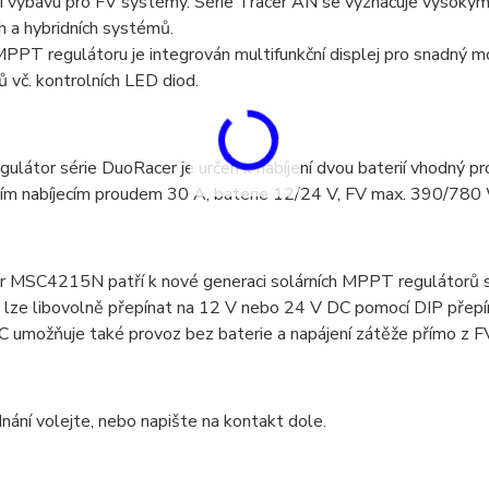
 výbavu pro FV systémy. Série Tracer AN se vyznačuje vysokým 
h a hybridních systémů.
PPT regulátoru je integrován multifunkční displej pro snadný m
 vč. kontrolních LED diod.
látor série DuoRacer je určen k nabíjení dvou baterií vhodný pr
ím nabíjecím proudem 30 A, baterie 12/24 V, FV max. 390/780
r MSC4215N patří k nové generaci solárních MPPT regulátorů 
ž lze libovolně přepínat na 12 V nebo 24 V DC pomocí DIP pře
 umožňuje také provoz bez baterie a napájení zátěže přímo z F
nání volejte, nebo napište na kontakt dole.