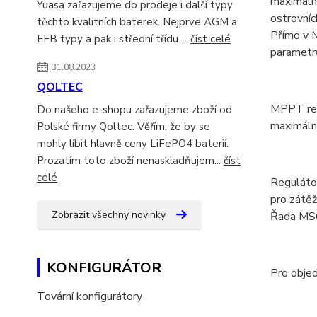
maximální
Yuasa zařazujeme do prodeje i další typy
ostrovníc
těchto kvalitních baterek. Nejprve AGM a
Přímo v M
EFB typy a pak i střední třídu ...
číst celé
parametrů
31.08.2023
QOLTEC
MPPT regu
Do našeho e-shopu zařazujeme zboží od
maximáln
Polské firmy Qoltec. Věřím, že by se
mohly líbit hlavně ceny LiFePO4 baterií.
Prozatím toto zboží nenaskladňujem...
číst
celé
Reguláto
pro zátě
Zobrazit všechny novinky
Řada MSC
KONFIGURÁTOR
Pro objed
Tovární konfigurátory