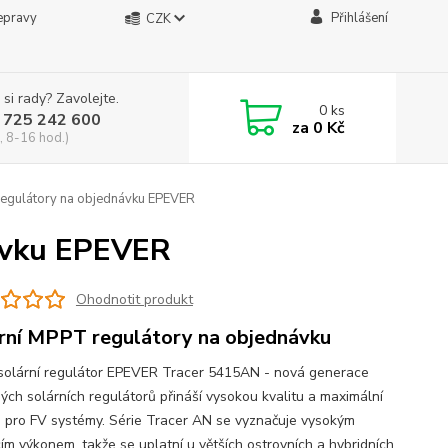
epravy
Přihlášení
CZK
 si rady? Zavolejte.
0
ks
 725 242 600
za
0 Kč
, 8-16 hod.)
egulátory na objednávku EPEVER
ávku EPEVER
Ohodnotit produkt
rní MPPT regulátory na objednávku
olární regulátor EPEVER Tracer 5415AN - nová generace
ých solárních regulátorů přináší vysokou kvalitu a maximální
 pro FV systémy. Série Tracer AN se vyznačuje vysokým
cím výkonem, takže se uplatní u větších ostrovních a hybridních