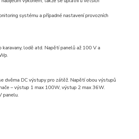
nabíjecím výkonem, takže se uplatní u větších
onitoring systému a případné nastavení provozních
o karavany, lodě atd. Napětí panelů až 100 V a
 Wp.
se dvěma DC výstupy pro zátěž. Napětí obou výstupů
pínače – výstup 1 max 100W, výstup 2 max 36W.
V panelu.