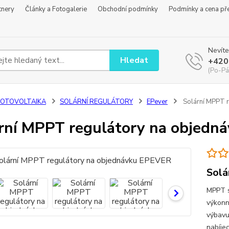
tnery
Články a Fotogalerie
Obchodní podmínky
Podmínky a cena př
Nevíte
Hledat
+420
(Po-Pá
FOTOVOLTAIKA
SOLÁRNÍ REGULÁTORY
EPever
Solární MPPT r
rní MPPT regulátory na objedn
Solá
MPPT s
výkonn
výbavu
nabíje