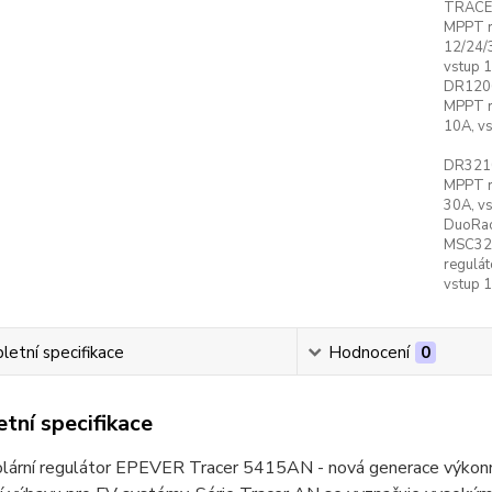
TRACE
MPPT r
12/24/
vstup 
DR1206
MPPT r
10A, v
DR3210
MPPT r
30A, v
DuoRac
MSC321
regulát
vstup 
etní specifikace
Hodnocení
0
tní specifikace
ární regulátor EPEVER Tracer 5415AN - nová generace výkonných