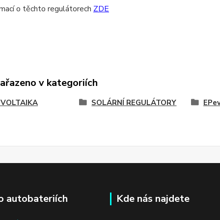
rmací o těchto regulátorech
ZDE
zařazeno v kategoriích
VOLTAIKA
SOLÁRNÍ REGULÁTORY
EPev
o autobateriích
Kde nás najdete