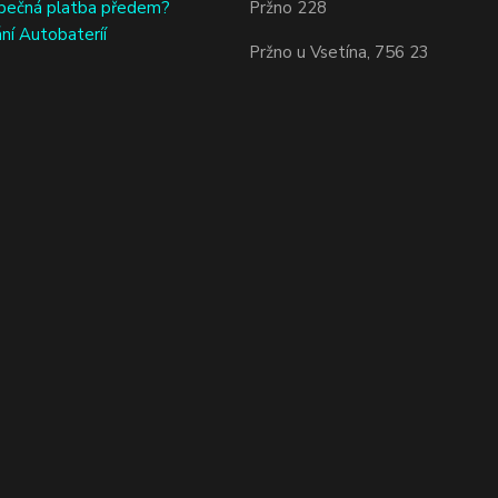
bečná platba předem?
Pržno 228
ní Autobateríí
Pržno u Vsetína, 756 23