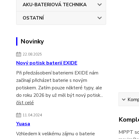
AKU-BATERIOVÁ TECHNIKA
OSTATNÍ
Novinky
22.08.2025
Nový potisk baterií EXIDE
Při předzásobení bateriemi EXIDE nám
začínají přicházet baterie s novým
potiskem. Zatím pouze některé typy, ale
do roku 2026 by už měl být nový potisk...
Kompl
číst celé
11.04.2024
Komple
Yuasa
MPPT sol
Vzhledem k velikému zájmu o baterie