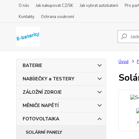
O nás
Jak nakupovat CZ/SK
Jak vybrat autobaterii
Pro par
Kontakty
Ochrana soukromí
Úvod
BATERIE
Solá
NABÍJEČKY a TESTERY
ZÁLOŽNÍ ZDROJE
MĚNIČE NAPĚTÍ
FOTOVOLTAIKA
SOLÁRNÍ PANELY