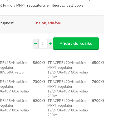
ů.Přímo v MPPT regulátoru je integrov...
celý popis
tupnost
na objednávku
Přidat do košíku
R5415AN solární
5800Kč
TRACER5420AN solární
6500Kč
egulátor,
MPPT regulátor,
48V, 50A, vstup
12/24/36/48V, 50A, vstup
200V:
R6415AN solární
7300Kč
TRACER6420AN solární
7900Kč
egulátor,
MPPT regulátor,
36/48V, 60A, vstup
12/24/36/48V, 60A, vstup
200V:
R8415AN solární
9200Kč
TRACER8420AN solární
9700Kč
egulátor,
MPPT regulátor,
36/48V, 80A, vstup
12/24/36/48V, 80A, vstup
200V: