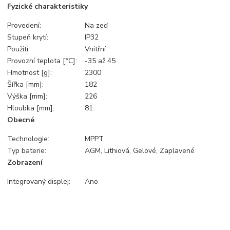
Fyzické charakteristiky
Provedení:
Na zeď
Stupeň krytí:
IP32
Použití:
Vnitřní
Provozní teplota [°C]:
-35 až 45
Hmotnost [g]:
2300
Šířka [mm]:
182
Výška [mm]:
226
Hloubka [mm]:
81
Obecné
Technologie:
MPPT
Typ baterie:
AGM, Lithiová, Gelové, Zaplavené
Zobrazení
Integrovaný displej:
Ano