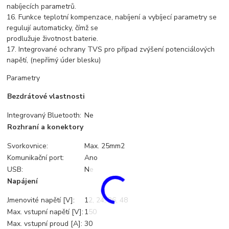
nabíjecích parametrů.
16. Funkce teplotní kompenzace, nabíjení a vybíjecí parametry se
regulují automaticky, čímž se
prodlužuje životnost baterie.
17. Integrované ochrany TVS pro případ zvýšení potenciálových
napětí, (nepřímý úder blesku)
Parametry
Bezdrátové vlastnosti
Integrovaný Bluetooth:
Ne
Rozhraní a konektory
Svorkovnice:
Max. 25mm2
Komunikační port:
Ano
USB:
Ne
Napájení
Jmenovité napětí [V]:
12, 24, 36, 48
Max. vstupní napětí [V]:
150
Max. vstupní proud [A]:
30