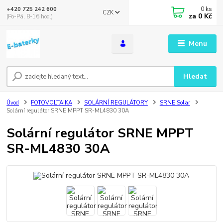
0
ks
+420 725 242 600
CZK
za
0 Kč
(Po-Pá, 8-16 hod.)
Menu
Hledat
Úvod
FOTOVOLTAIKA
SOLÁRNÍ REGULÁTORY
SRNE Solar
Solární regulátor SRNE MPPT SR-ML4830 30A
Solární regulátor SRNE MPPT
SR-ML4830 30A