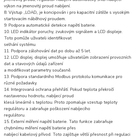
výkon na jmenovitý proud nabíjení.
8. Výstup ,,LOAD,, je koncipován i pro kapacitní zátěže s vysokým
startovacím náběhový proudem.
9. Podpora automatické detekce napětí baterie.
10. LED indikátor poruchy, zvukovým signálem a LCD displeje.
Toto pomůže uživateli identifikovat
selhání systému.
11. Podpora zálohování dat po dobu až 5 let.
12. LCD displej, displej umožňuje uživatelům zobrazení provozních
dat a stavových údajů zařízení
a modifikovat parametry současně.
13. Podpora standardního Modbus protokolu komunikace pro
různé požadavky.
14. Integrovaná ochrana přehřátí. Pokud teplota překročí
nastavenou hodnotu, nabíjecí proud
klesá lineárně s teplotou. Proto zpomaluje vzestup teploty
regulátoru a zabraňuje poškození nabíjecího
regulátoru.
15. Externí měření napětí baterie. Tato funkce zabraňuje
chybnému měření napětí baterie přes
nabíjecí kabelový přívod. Toto zajišťuje větší přesnost při regulaci