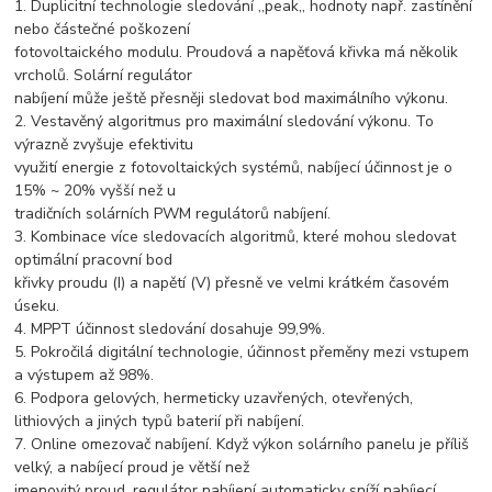
1. Duplicitní technologie sledování ,,peak,, hodnoty např. zastínění
nebo částečné poškození
fotovoltaického modulu. Proudová a napěťová křivka má několik
vrcholů. Solární regulátor
nabíjení může ještě přesněji sledovat bod maximálního výkonu.
2. Vestavěný algoritmus pro maximální sledování výkonu. To
výrazně zvyšuje efektivitu
využití energie z fotovoltaických systémů, nabíjecí účinnost je o
15% ~ 20% vyšší než u
tradičních solárních PWM regulátorů nabíjení.
3. Kombinace více sledovacích algoritmů, které mohou sledovat
optimální pracovní bod
křivky proudu (I) a napětí (V) přesně ve velmi krátkém časovém
úseku.
4. MPPT účinnost sledování dosahuje 99,9%.
5. Pokročilá digitální technologie, účinnost přeměny mezi vstupem
a výstupem až 98%.
6. Podpora gelových, hermeticky uzavřených, otevřených,
lithiových a jiných typů baterií při nabíjení.
7. Online omezovač nabíjení. Když výkon solárního panelu je příliš
velký, a nabíjecí proud je větší než
jmenovitý proud, regulátor nabíjení automaticky sníží nabíjecí