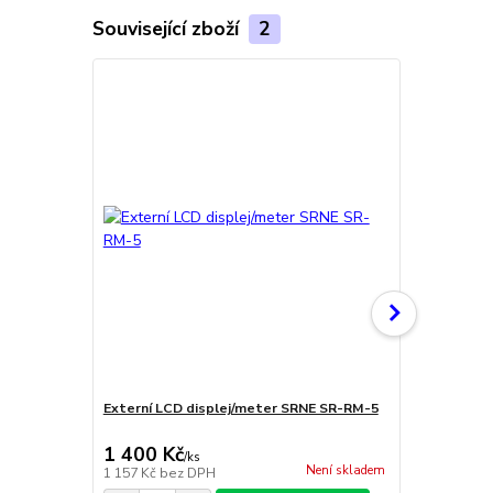
Související zboží
2
Externí LCD displej/meter SRNE SR-RM-5
Externí Blu
regulátory 
1 400 Kč
680 Kč
/
ks
/
ks
Není skladem
1 157 Kč
bez DPH
562 Kč
bez 