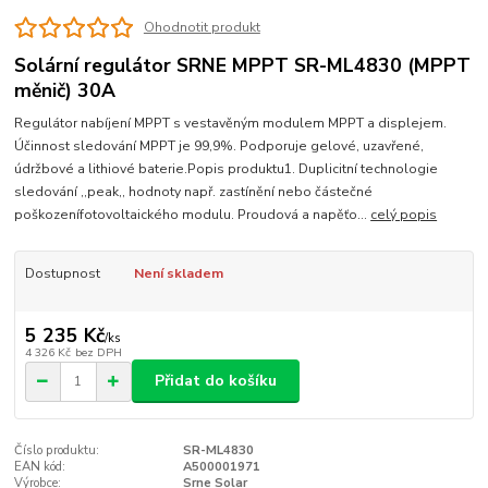
Ohodnotit produkt
Solární regulátor SRNE MPPT SR-ML4830 (MPPT
měnič) 30A
Regulátor nabíjení MPPT s vestavěným modulem MPPT a displejem.
Účinnost sledování MPPT je 99,9%. Podporuje gelové, uzavřené,
údržbové a lithiové baterie.Popis produktu1. Duplicitní technologie
sledování ,,peak,, hodnoty např. zastínění nebo částečné
poškozenífotovoltaického modulu. Proudová a napěťo...
celý popis
Dostupnost
Není skladem
5 235 Kč
/
ks
4 326 Kč
bez DPH
Přidat do košíku
Číslo produktu:
SR-ML4830
EAN kód:
A500001971
Výrobce:
Srne Solar