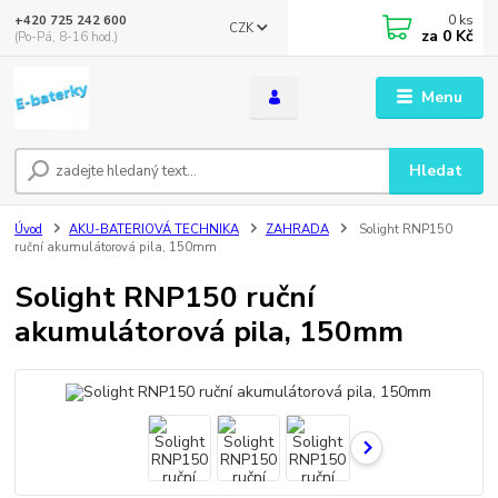
0
ks
+420 725 242 600
CZK
za
0 Kč
(Po-Pá, 8-16 hod.)
Menu
Hledat
Úvod
AKU-BATERIOVÁ TECHNIKA
ZAHRADA
Solight RNP150
ruční akumulátorová pila, 150mm
Solight RNP150 ruční
akumulátorová pila, 150mm