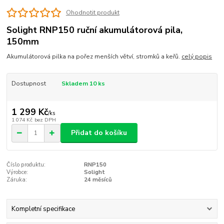
Ohodnotit produkt
Solight RNP150 ruční akumulátorová pila,
150mm
Akumulátorová pilka na pořez menších větví, stromků a keřů.
celý popis
Dostupnost
Skladem 10 ks
1 299 Kč
/
ks
1 074 Kč
bez DPH
Přidat do košíku
Číslo produktu:
RNP150
Výrobce:
Solight
Záruka:
24 měsíců
Kompletní specifikace