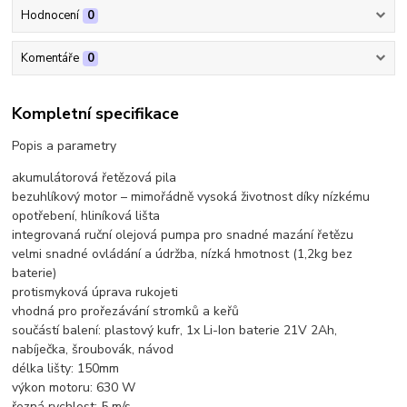
Hodnocení
0
Komentáře
0
Kompletní specifikace
Popis a parametry
akumulátorová řetězová pila
bezuhlíkový motor – mimořádně vysoká životnost díky nízkému
opotřebení, hliníková lišta
integrovaná ruční olejová pumpa pro snadné mazání řetězu
velmi snadné ovládání a údržba, nízká hmotnost (1,2kg bez
baterie)
protismyková úprava rukojeti
vhodná pro prořezávání stromků a keřů
součástí balení: plastový kufr, 1x Li-Ion baterie 21V 2Ah,
nabíječka, šroubovák, návod
délka lišty: 150mm
výkon motoru: 630 W
řezná rychlost: 5 m/s