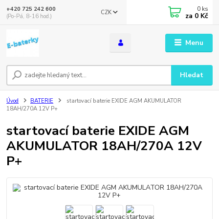
0
ks
+420 725 242 600
CZK
za
0 Kč
(Po-Pá, 8-16 hod.)
Menu
Hledat
Úvod
BATERIE
startovací baterie EXIDE AGM AKUMULATOR
18AH/270A 12V P+
startovací baterie EXIDE AGM
AKUMULATOR 18AH/270A 12V
P+