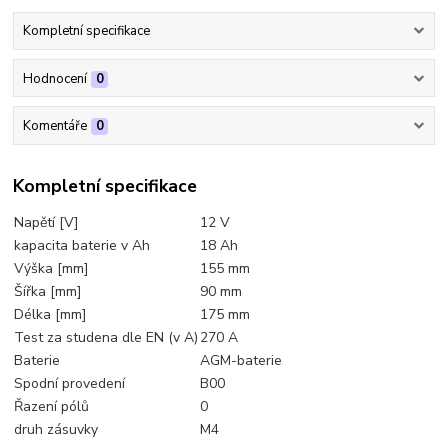
Kompletní specifikace
Hodnocení
0
Komentáře
0
Kompletní specifikace
Napětí [V]
12 V
kapacita baterie v Ah
18 Ah
Výška [mm]
155 mm
Šířka [mm]
90 mm
Délka [mm]
175 mm
Test za studena dle EN (v A)
270 A
Baterie
AGM-baterie
Spodní provedení
B00
Řazení pólů
0
druh zásuvky
M4