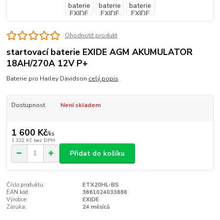
Ohodnotit produkt
startovací baterie EXIDE AGM AKUMULATOR
18AH/270A 12V P+
Baterie pro Harley Davidson
celý popis
Dostupnost
Není skladem
1 600 Kč
/
ks
1 322 Kč
bez DPH
Přidat do košíku
Číslo produktu:
ETX20HL-BS
EAN kód:
3661024033886
Výrobce:
EXIDE
Záruka:
24 měsíců