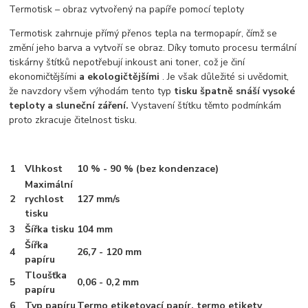
Termotisk – obraz vytvořený na papíře pomocí teploty
Termotisk zahrnuje přímý přenos tepla na termopapír, čímž se
změní jeho barva a vytvoří se obraz. Díky tomuto procesu termální
tiskárny štítků nepotřebují inkoust ani toner, což je činí
ekonomičtějšími
a ekologičtějšími
. Je však důležité si uvědomit,
že navzdory všem výhodám tento typ
tisku špatně snáší vysoké
teploty a sluneční záření.
Vystavení štítku těmto podmínkám
proto zkracuje čitelnost tisku.
1
Vlhkost
10 % - 90 % (bez kondenzace)
Maximální
2
rychlost
127 mm/s
tisku
3
Šířka tisku
104 mm
Šířka
4
26,7 - 120 mm
papíru
Tloušťka
5
0,06 - 0,2 mm
papíru
6
Typ papíru
Termo etiketovací papír, termo etikety