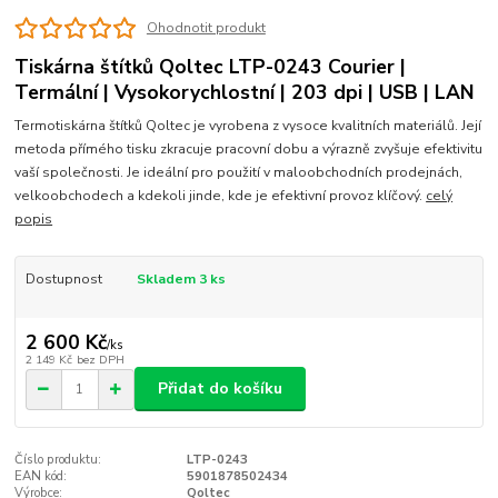
Ohodnotit produkt
Tiskárna štítků Qoltec LTP-0243 Courier |
Termální | Vysokorychlostní | 203 dpi | USB | LAN
Termotiskárna štítků Qoltec je vyrobena z vysoce kvalitních materiálů. Její
metoda přímého tisku zkracuje pracovní dobu a výrazně zvyšuje efektivitu
vaší společnosti. Je ideální pro použití v maloobchodních prodejnách,
velkoobchodech a kdekoli jinde, kde je efektivní provoz klíčový.
celý
popis
Dostupnost
Skladem 3 ks
2 600 Kč
/
ks
2 149 Kč
bez DPH
Přidat do košíku
Číslo produktu:
LTP-0243
EAN kód:
5901878502434
Výrobce:
Qoltec