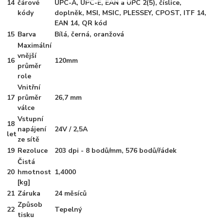
14
čárové
UPC-A, UPC-E, EAN a UPC 2(5), číslice,
kódy
doplněk, MSI, MSIC, PLESSEY, CPOST, ITF 14,
EAN 14, QR kód
15
Barva
Bílá, černá, oranžová
Maximální
vnější
16
120mm
průměr
role
Vnitřní
17
průměr
26,7 mm
válce
Vstupní
18
napájení
24V / 2,5A
let
ze sítě
19
Rezoluce
203 dpi - 8 bodů/mm, 576 bodů/řádek
Čistá
20
hmotnost
1,4000
[kg]
21
Záruka
24 měsíců
Způsob
22
Tepelný
tisku