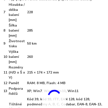
Hloubka /
délka
7
228
balení
[mm]
Šířka
8
balení
285
[mm]
Životnost
9
50 km
tisku
Výška
10
balení
260
[mm]
Rozměry
11
(H/D x Š x
215 × 174 × 172 mm
V)
12
Paměť
RAM: 8 MB, Flash: 4 MB
Podpora
13
XP, Win7, Win8, Win10, Win11
řidičů
Kód 39, kód 93, ITF, EAN 128, kód 128,
Tištěné
podmnožiny A, B, C, Codabar, EAN-8, EAN-13,