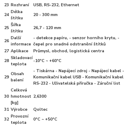
23
Rozhraní
USB, RS-232, Ethernet
Délka
24
20 - 300 mm
štítku
Šířka
25
26,7 - 120 mm
štítku
Další
- detekce papíru, - senzor horního krytu, -
26
informace
čepel pro snadné odstranění štítků
27
Aplikace
Průmysl, obchod, logistická centra
Skladovací
28
-10°C ~ +60°C
teplota
- Tiskárna - Napájecí zdroj - Napájecí kabel -
Obsah
29
Komunikační kabel USB - Komunikační kabel
balení
RS-232 - Uživatelská příručka - Záruční list
Celková
30
hmotnost
2,6300
[kg]
31
Výrobce
Qoltec
Provozní
32
0°C ~ +50°C
teplota