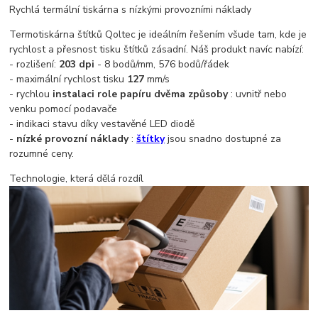
Rychlá termální tiskárna s nízkými provozními náklady
Termotiskárna štítků Qoltec je ideálním řešením všude tam, kde je
rychlost a přesnost tisku štítků zásadní. Náš produkt navíc nabízí:
- rozlišení:
203 dpi
- 8 bodů/mm, 576 bodů/řádek
- maximální rychlost tisku
127
mm/s
- rychlou
instalaci role papíru dvěma způsoby
: uvnitř nebo
venku pomocí podavače
- indikaci stavu díky vestavěné LED diodě
-
nízké provozní náklady
:
štítky
jsou snadno dostupné za
rozumné ceny.
Technologie, která dělá rozdíl