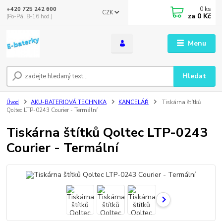
0
ks
+420 725 242 600
CZK
za
0 Kč
(Po-Pá, 8-16 hod.)
Menu
Hledat
Úvod
AKU-BATERIOVÁ TECHNIKA
KANCELÁŘ
Tiskárna štítků
Qoltec LTP-0243 Courier - Termální
Tiskárna štítků Qoltec LTP-0243
Courier - Termální