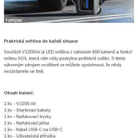
Praktická svítilna do každé situace
Součástí V2200Air je LED svítilna s výkonem 400 lumenů a funkcí
režimu SOS, která vám vždy poskytne potřebné světlo. S tímto
výkonným zdrojem osvětlení se můžete spolehnout, že nikdy
nezůstanete ve tmě.
Obsah balení:
1 ks - V2200 Air
1 ks - Startovací kabely
1 ks - Nafukovací trysky
1 ks - Nafukovací jehla
1 ks - Kabel USB-C na USB-C
1 ks - Uživatelská příručka