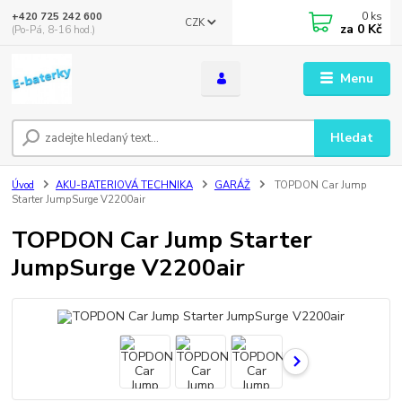
0
ks
+420 725 242 600
CZK
za
0 Kč
(Po-Pá, 8-16 hod.)
Menu
Hledat
Úvod
AKU-BATERIOVÁ TECHNIKA
GARÁŽ
TOPDON Car Jump
Starter JumpSurge V2200air
TOPDON Car Jump Starter
JumpSurge V2200air