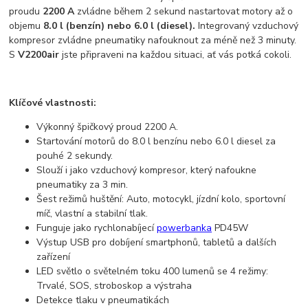
proudu
2200 A
zvládne během 2 sekund nastartovat motory až o
objemu
8.0 l (benzín) nebo 6.0 l (diesel).
Integrovaný vzduchový
kompresor zvládne pneumatiky nafouknout za méně než 3 minuty.
S
V2200air
jste připraveni na každou situaci, ať vás potká cokoli.
Klíčové vlastnosti:
Výkonný špičkový proud 2200 A.
Startování motorů do 8.0 l benzínu nebo 6.0 l diesel za
pouhé 2 sekundy.
Slouží i jako vzduchový kompresor, který nafoukne
pneumatiky za 3 min.
Šest režimů huštění: Auto, motocykl, jízdní kolo, sportovní
míč, vlastní a stabilní tlak.
Funguje jako rychlonabíjecí
powerbanka
PD45W
Výstup USB pro dobíjení smartphonů, tabletů a dalších
zařízení
LED světlo o světelném toku 400 lumenů se 4 režimy:
Trvalé, SOS, stroboskop a výstraha
Detekce tlaku v pneumatikách