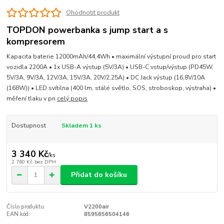
Ohodnotit produkt
TOPDON powerbanka s jump start a s
kompresorem
Kapacita baterie 12000mAh/44,4Wh • maximální výstupní proud pro start
vozidla 2200A • 1x USB-A výstup (5V/3A) • USB-C vstup/výstup (PD45W,
5V/3A, 9V/3A, 12V/3A, 15V/3A, 20V/2,25A) • DC Jack výstup (16,8V/10A
(168W)) • LED svítilna (400 lm, stálé světlo, SOS, stroboskop, výstraha) •
měření tlaku v pn
celý popis
Dostupnost
Skladem 1 ks
3 340 Kč
/
ks
2 760 Kč
bez DPH
Přidat do košíku
Číslo produktu:
V2200air
EAN kód:
8595656504146