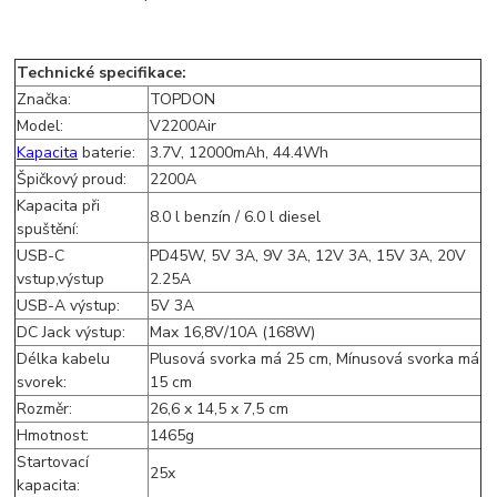
Technické specifikace:
Značka:
TOPDON
Model:
V2200Air
Kapacita
baterie:
3.7V, 12000mAh, 44.4Wh
Špičkový proud:
2200A
Kapacita při
8.0 l benzín / 6.0 l diesel
spuštění:
USB-C
PD45W, 5V 3A, 9V 3A, 12V 3A, 15V 3A, 20V
vstup,výstup
2.25A
USB-A výstup:
5V 3A
DC Jack výstup:
Max 16,8V/10A (168W)
Délka kabelu
Plusová svorka má 25 cm, Mínusová svorka má
svorek:
15 cm
Rozměr:
26,6 x 14,5 x 7,5 cm
Hmotnost:
1465g
Startovací
25x
kapacita: