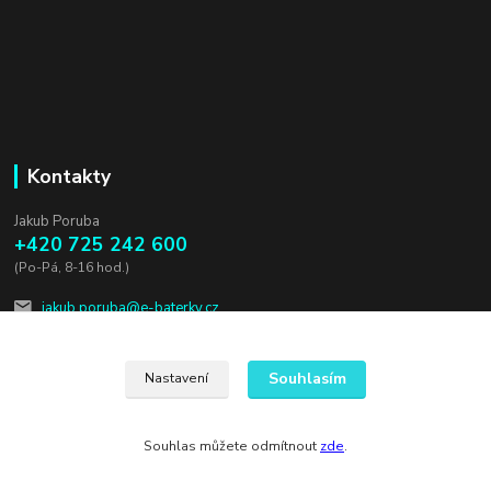
Kontakty
Jakub Poruba
+420 725 242 600
(Po-Pá, 8-16 hod.)
jakub.poruba@e-baterky.cz
Souhlasím
Nastavení
Souhlas můžete odmítnout
zde
.
Vytvořeno na
Eshop-rychle.cz