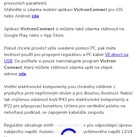
provozních parametrů.
Stáhněte si zdarma mobilní aplikaci
VictronConnec
t pro iOS
nebo Android
zde
.
Aplikaci
VictronConnect
si můžete také zdarma stáhnout na
Google Play, nebo v App Store.
Pokud chcete provést výše uvedené pomocí PC, pak máte
možnost použít pro propojení regulátoru a PC kabel
VE.direct na
USB
. Do počítače si pouze nainstalujete program
Victron
Connect
, který můžete stáhnout zdarma opět na stejné
adrese
zde
.
Vnitřní elektronické komponenty jsou chráněny nátěrem z
pryskyřice proti nepříznivým vlivům a pro dlouhou životnost. Nabízí
tak zvýšenou odolnost krytí IP43 pro elektronické komponenty a
IP22 pro připojovací konektory. Určeno pro vertikální polohu na
nehořlavý podklad, se zapojením kabeláže zespodu.
Regulátor obsahuje vnitřní teplotní senzor pro odpovídající úpravu
nabíjecího napětí. Automatická detekce systémového napětí 12/24