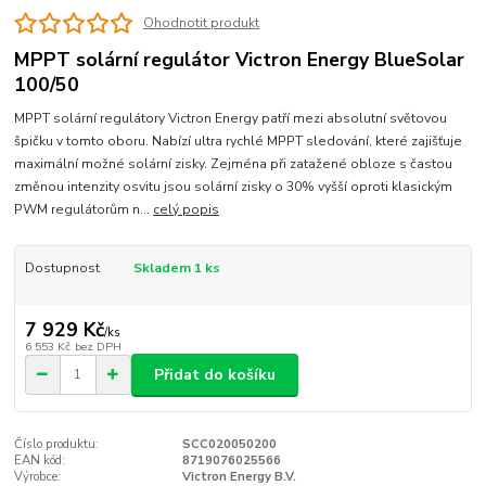
Ohodnotit produkt
MPPT solární regulátor Victron Energy BlueSolar
100/50
MPPT solární regulátory Victron Energy patří mezi absolutní světovou
špičku v tomto oboru. Nabízí ultra rychlé MPPT sledování, které zajišťuje
maximální možné solární zisky. Zejména při zatažené obloze s častou
změnou intenzity osvitu jsou solární zisky o 30% vyšší oproti klasickým
PWM regulátorům n...
celý popis
Dostupnost
Skladem 1 ks
7 929 Kč
/
ks
6 553 Kč
bez DPH
Přidat do košíku
Číslo produktu:
SCC020050200
EAN kód:
8719076025566
Výrobce:
Victron Energy B.V.