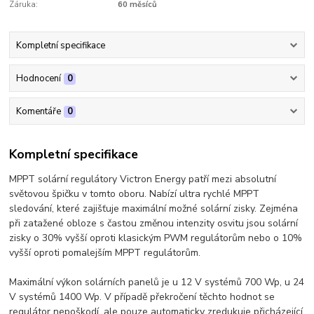
Záruka:
60 měsíců
Kompletní specifikace
Hodnocení
0
Komentáře
0
Kompletní specifikace
MPPT solární regulátory Victron Energy patří mezi absolutní
světovou špičku v tomto oboru. Nabízí ultra rychlé MPPT
sledování, které zajišťuje maximální možné solární zisky. Zejména
při zatažené obloze s častou změnou intenzity osvitu jsou solární
zisky o 30% vyšší oproti klasickým PWM regulátorům nebo o 10%
vyšší oproti pomalejším MPPT regulátorům.
Maximální výkon solárních panelů je u 12 V systémů 700 Wp, u 24
V systémů 1400 Wp. V případě překročení těchto hodnot se
regulátor nepoškodí, ale pouze automaticky zredukuje přicházející