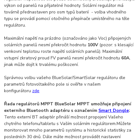
výkon od panelů na přijatelné hodnoty. Solární regulátor má
továrně přednastaven pro osm typů baterií - volba vhodného
typu se provádí pomocí otočného přepínače umístěného na těle
regulátoru.
Maximální napětí na prázdno (označováno jako Voc) připojených
solárních panelů nesmí překročit hodnotu
100V
(pozor: s klesající
venkovní teplotou roste napětí solárních panelů). Maximální
vstupní zkratový proud FV panelů nesmí překročit hodnotu
60A
,
jinak může dojít k trvalému poškození.
Správnou volbu vašeho BlueSolar/SmartSolar regulátoru dle
parametrů fotovoltaikého pole si ověřte v našem
konfigurátoru
zde
Řada regulátorů MPPT BlueSolar MPPT umožňuje připojení
externího Bluetooth adaptéru s označením
Smart Dongle
:
Tento externí BT adaptér přináší možnost propojení Vašeho
chytrého telefonu/tabletu s Vaším solárním regulátorem.Můžete
monitorovat mnoho parametrů systému a historické statistiky za
posledních 30 dnů. Dále máte možnost provádět nastavení