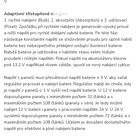
V.
Adaptivní třístupňové nabíjení:
1. rychlé nabíjení (Bulk), 2. absorpční (Absorption) a 3. udržovací
(Float). Zpočátku při rychlém nabíjení je generován vysoký proud
a nižší napětí pro rychlé dobíjení vybité baterie. Po této fázi
následuje konstantní napětí se snižováním proudu pro úplné nabití
baterie bez nebezpečného přebíjení snižující životnost baterie.
Nabitá baterie je udržována v nabitém stavu velmi nízkým
proudem i nízkým napětím. Pokud napětí na akumulátoru klesne
pod 13,2 V například vlivem zátěže, spustí se nový nabíjecí cyklus.
Napětí z panelů musí přesáhnout napětí baterie o 5 V, aby začal
regulátor pracovat a nabíjet baterii. Regulátor nabíjí do chvíle, kdy
je napětí z panelů o 1 V vyšší než napětí baterie. U 12 V baterie
doporučujeme panely s minimálním počtem 32 článků a s
maximálním počtem 108 článků (panely v sérii). Je tedy možné
nabíjet 12 V baterii i panely s pracovním napětím 24 V. U 24 V
systémů doporučujeme panely s minimálním počtem 72 článků a s
maximálním počtem 108 článků. Účelem je dosažení dostatečného
napětí pro efektivní a plné nabíjení baterie.