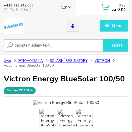
0
ks
+420 725 242 600
CZK
za
0 Kč
(Po-Pá, 8-16 hod.)
Menu
Hledat
Úvod
FOTOVOLTAIKA
SOLÁRNÍ REGULÁTORY
VICTRON
Victron Energy BlueSolar 100/50
Victron Energy BlueSolar 100/50
Doprava ZDARMA