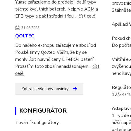
Yuasa zařazujeme do prodeje i další typy
provozníc
těchto kvalitních baterek. Nejprve AGM a
Stáhněte 
EFB typy a pak i střední třídu ...
číst celé
Aplikaci
31.08.2023
QOLTEC
Pokud ch
Do počíta
Do našeho e-shopu zařazujeme zboží od
Polské firmy Qoltec. Věřím, že by se
Vnitřní e
mohly líbit hlavně ceny LiFePO4 baterií.
zvýšenou 
Prozatím toto zboží nenaskladňujem...
číst
nehořlav
celé
Regulátor
Zobrazit všechny novinky
12/24/48
Adaptivn
KONFIGURÁTOR
1. rychlé
Tovární konfigurátory
nižší nap
baterie b