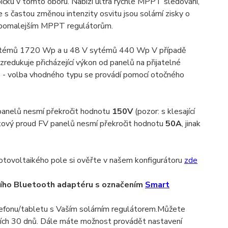
ičku v tomto oboru. Nabízí ultra rychlé MPPT sledování,
 s častou změnou intenzity osvitu jsou solární zisky o
 pomalejším MPPT regulátorům.
systémů 1720 Wp a u 48 V sytémů 440 Wp V případě
redukuje přicházející výkon od panelů na přijatelné
í - volba vhodného typu se provádí pomocí otočného
 panelů nesmí překročit hodnotu
150V
(pozor: s klesající
atový proud FV panelů nesmí překročit hodnotu
50A
, jinak
otovoltaikého pole si ověřte v našem konfigurátoru
zde
ího Bluetooth adaptéru s označením
Smart
lefonu/tabletu s Vaším solárním regulátorem.Můžete
ních 30 dnů. Dále máte možnost provádět nastavení