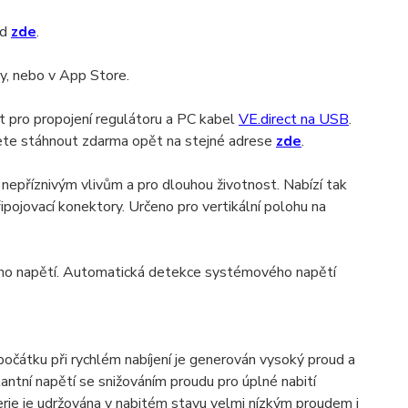
id
zde
.
y, nebo v App Store.
 pro propojení regulátoru a PC kabel
VE.direct na USB
.
ete stáhnout zdarma opět na stejné adrese
zde
.
 nepříznivým vlivům a pro dlouhou životnost. Nabízí tak
pojovací konektory. Určeno pro vertikální polohu na
ecího napětí. Automatická detekce systémového napětí
 Zpočátku při rychlém nabíjení je generován vysoký proud a
stantní napětí se snižováním proudu pro úplné nabití
terie je udržována v nabitém stavu velmi nízkým proudem i