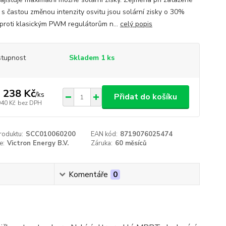
 s častou změnou intenzity osvitu jsou solární zisky o 30%
oproti klasickým PWM regulátorům n...
celý popis
tupnost
Skladem 1 ks
 238 Kč
/
ks
Přidat do košíku
940 Kč
bez DPH
roduktu:
SCC010060200
EAN kód:
8719076025474
e:
Victron Energy B.V.
Záruka:
60 měsíců
Komentáře
0