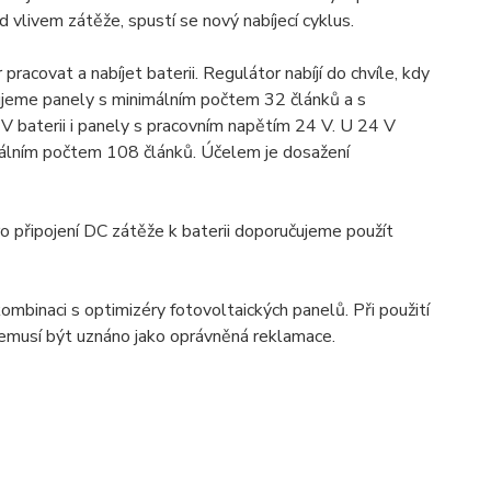
vlivem zátěže, spustí se nový nabíjecí cyklus.
racovat a nabíjet baterii. Regulátor nabíjí do chvíle, kdy
čujeme panely s minimálním počtem 32 článků a s
V baterii i panely s pracovním napětím 24 V. U 24 V
álním počtem 108 článků. Účelem je dosažení
o připojení DC zátěže k baterii doporučujeme použít
binaci s optimizéry fotovoltaických panelů. Při použití
emusí být uznáno jako oprávněná reklamace.