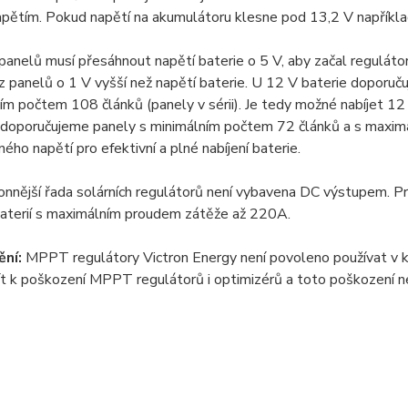
pětím. Pokud napětí na akumulátoru klesne pod 13,2 V například 
panelů musí přesáhnout napětí baterie o 5 V, aby začal regulátor p
 z panelů o 1 V vyšší než napětí baterie. U 12 V baterie doporu
m počtem 108 článků (panely v sérii). Je tedy možné nabíjet 12 
doporučujeme panely s minimálním počtem 72 článků a s maxim
ého napětí pro efektivní a plné nabíjení baterie.
nnější řada solárních regulátorů není vybavena DC výstupem. Pr
baterií s maximálním proudem zátěže až 220A.
ní:
MPPT regulátory Victron Energy není povoleno používat v kom
t k poškození MPPT regulátorů i optimizérů a toto poškození n