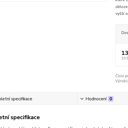
obloze
vyšší 
Dos
13
10 
Číslo p
Výrobc
etní specifikace
Hodnocení
0
tní specifikace