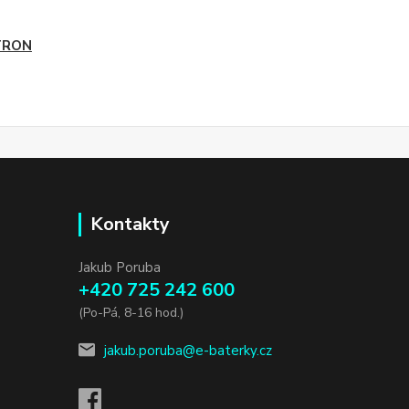
TRON
Kontakty
Jakub Poruba
+420 725 242 600
(Po-Pá, 8-16 hod.)
jakub.poruba@e-baterky.cz