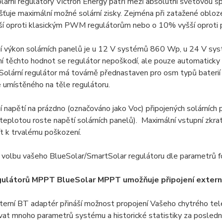
rní regulátory Victron Energy patří mezi absolutní světovou šp
išťuje maximální možné solární zisky. Zejména při zatažené obloze
í oproti klasickým PWM regulátorům nebo o 10% vyšší oproti
í výkon solárních panelů je u 12 V systémů 860 Wp, u 24 V 
í těchto hodnot se regulátor nepoškodí, ale pouze automaticky z
Solární regulátor má továrně přednastaven pro osm typů bateri
 umístěného na těle regulátoru.
 napětí na prázdno (označováno jako Voc) připojených solárních
teplotou roste napětí solárních panelů). Maximální vstupní zkr
t k trvalému poškození.
 volbu vašeho BlueSolar/SmartSolar regulátoru dle parametrů f
gulátorů MPPT BlueSolar MPPT umožňuje připojení extern
terní BT adaptér přináší možnost propojení Vašeho chytrého te
vat mnoho parametrů systému a historické statistiky za posled