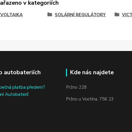
zařazeno v kategoriích
VOLTAIKA
SOLÁRNÍ REGULÁTORY
VIC
o autobateriích
Kde nás najdete
bečná platba předem?
Pržno 228
ní Autobateríí
Pržno u Vsetína, 756 23