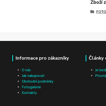
Zboží 
FOTO
Informace pro zákazníky
Články 
O nás
Je bez
Jak nakupovat
Provná
Obchodní podmínky
Fotogalerie
Kontakty