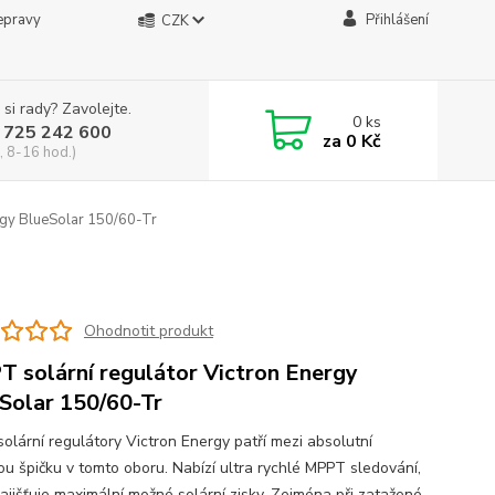
epravy
Přihlášení
CZK
 si rady? Zavolejte.
0
ks
 725 242 600
za
0 Kč
, 8-16 hod.)
rgy BlueSolar 150/60-Tr
Ohodnotit produkt
 solární regulátor Victron Energy
Solar 150/60-Tr
olární regulátory Victron Energy patří mezi absolutní
ou špičku v tomto oboru. Nabízí ultra rychlé MPPT sledování,
zajišťuje maximální možné solární zisky. Zejména při zatažené