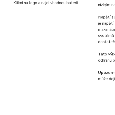
Klikni na logo a najdi vhodnou baterii
nízkým na
Napětí z 
je napětí
maximální
systémů 
dostatečn
Tato výko
ochranu 
Upozorně
může dojí