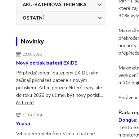
MPPT solá
AKU-BATERIOVÁ TECHNIKA
které zaj
30% vyšš
OSTATNÍ
Maximáln
překročen
Novinky
hodnoty. 
přepínače
22.08.2025
Nový potisk baterií EXIDE
Maximální
Při předzásobení bateriemi EXIDE nám
venkovní 
začínají přicházet baterie s novým
může dojí
potiskem. Zatím pouze některé typy, ale
do roku 2026 by už měl být nový potisk...
Správnou
číst celé
Řada re
11.04.2024
Dongle
:
Yuasa
Tento ex
Vzhledem k velikému zájmu o baterie
monitoro