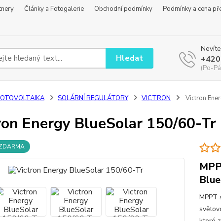
tnery
Články a Fotogalerie
Obchodní podmínky
Podmínky a cena př
Nevíte
Hledat
+420
(Po-Pá
FOTOVOLTAIKA
SOLÁRNÍ REGULÁTORY
VICTRON
Victron Ene
ron Energy BlueSolar 150/60-Tr
 ZDARMA
MPPT
Blue
MPPT s
světov
které 