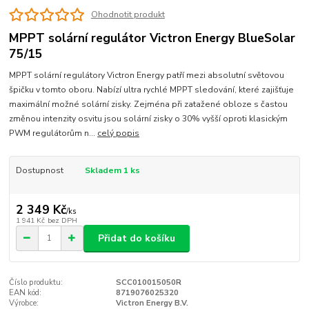
Ohodnotit produkt
MPPT solární regulátor Victron Energy BlueSolar
75/15
MPPT solární regulátory Victron Energy patří mezi absolutní světovou
špičku v tomto oboru. Nabízí ultra rychlé MPPT sledování, které zajišťuje
maximální možné solární zisky. Zejména při zatažené obloze s častou
změnou intenzity osvitu jsou solární zisky o 30% vyšší oproti klasickým
PWM regulátorům n...
celý popis
Dostupnost
Skladem 1 ks
2 349 Kč
/
ks
1 941 Kč
bez DPH
Přidat do košíku
Číslo produktu:
SCC010015050R
EAN kód:
8719076025320
Výrobce:
Victron Energy B.V.