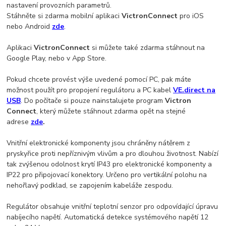
nastavení provozních parametrů.
Stáhněte si zdarma mobilní aplikaci
VictronConnect
pro iOS
nebo Android
zde
.
Aplikaci
VictronConnect
si můžete také zdarma stáhnout na
Google Play, nebo v App Store.
Pokud chcete provést výše uvedené pomocí PC, pak máte
možnost použít pro propojení regulátoru a PC kabel
VE.direct na
USB
. Do počítače si pouze nainstalujete program
Victron
Connect
, který můžete stáhnout zdarma opět na stejné
adrese
zde
.
Vnitřní elektronické komponenty jsou chráněny nátěrem z
pryskyřice proti nepříznivým vlivům a pro dlouhou životnost. Nabízí
tak zvýšenou odolnost krytí IP43 pro elektronické komponenty a
IP22 pro připojovací konektory. Určeno pro vertikální polohu na
nehořlavý podklad, se zapojením kabeláže zespodu.
Regulátor obsahuje vnitřní teplotní senzor pro odpovídající úpravu
nabíjecího napětí. Automatická detekce systémového napětí 12