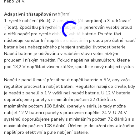
nebo 24 V.
Adaptivní třístupňové nabíjení:
1. rychlé nabíjení (Bulk), 2. absorpční (Absorption) a 3. udržovací
(Float). Zpočátku při rychlém nabíjení je generován vysoký proud
a nižší napětí pro rychlé dobíjení vybité baterie. Po této fázi
následuje konstantní napětí se snižováním proudu pro úplné nabití
baterie bez nebezpečného přebíjení snižující životnost baterie.
Nabitá baterie je udržována v nabitém stavu velmi nízkým
proudem i nízkým napětím. Pokud napětí na akumulátoru klesne
pod 13,2 V například vlivem zátěže, spustí se nový nabíjecí cyklus.
Napětí z panelů musí přesáhnout napětí baterie o 5 V, aby začal
regulátor pracovat a nabíjet baterii. Regulátor nabíjí do chvíle, kdy
je napětí z panelů o 1 V vyšší než napětí baterie. U 12 V baterie
doporučujeme panely s minimálním počtem 32 článků a s
maximálním počtem 108 článků (panely v sérii). Je tedy možné
nabíjet 12 V baterii i panely s pracovním napětím 24 V. U 24 V
systémů doporučujeme panely s minimálním počtem 72 článků a s
maximálním počtem 108 článků. Účelem je dosažení dostatečného
napětí pro efektivní a plné nabíjení baterie.