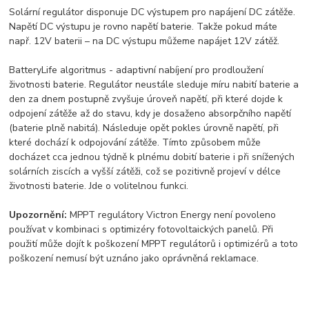
Solární regulátor disponuje DC výstupem pro napájení DC zátěže.
Napětí DC výstupu je rovno napětí baterie. Takže pokud máte
např. 12V baterii – na DC výstupu můžeme napájet 12V zátěž.
BatteryLife algoritmus - adaptivní nabíjení pro prodloužení
životnosti baterie. Regulátor neustále sleduje míru nabití baterie a
den za dnem postupně zvyšuje úroveň napětí, při které dojde k
odpojení zátěže až do stavu, kdy je dosaženo absorpčního napětí
(baterie plně nabitá). Následuje opět pokles úrovně napětí, při
které dochází k odpojování zátěže. Tímto způsobem může
docházet cca jednou týdně k plnému dobití baterie i při snížených
solárních ziscích a vyšší zátěži, což se pozitivně projeví v délce
životnosti baterie. Jde o volitelnou funkci.
Upozornění:
MPPT regulátory Victron Energy není povoleno
používat v kombinaci s optimizéry fotovoltaických panelů. Při
použití může dojít k poškození MPPT regulátorů i optimizérů a toto
poškození nemusí být uznáno jako oprávněná reklamace.