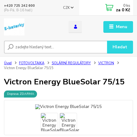
0
ks
+420 725 242 600
CZK
za
0 Kč
(Po-Pá, 8-16 hod.)
Menu
Hledat
Úvod
FOTOVOLTAIKA
SOLÁRNÍ REGULÁTORY
VICTRON
Victron Energy BlueSolar 75/15
Victron Energy BlueSolar 75/15
Doprava ZDARMA