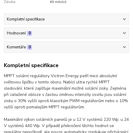
Záruka:
60 měsíců
Kompletní specifikace
Hodnocení
0
Komentáře
0
Kompletní specifikace
MPPT solární regulátory Victron Energy patří mezi absolutní
světovou špičku v tomto oboru. Nabízí ultra rychlé MPPT
sledování, které zajišťuje maximální možné solární zisky. Zejména
při zatažené obloze s častou změnou intenzity osvitu jsou solární
zisky o 30% vyšší oproti klasickým PWM regulátorům nebo o 10%
vyšší oproti pomalejším MPPT regulátorům.
Maximální výkon solárních panelů je u 12 V systémů 220 Wp, u 24
V systémů 440 Wp. V případě překročení těchto hodnot se
regulátor nepoškodí, ale pouze automaticky zredukuje přicházející