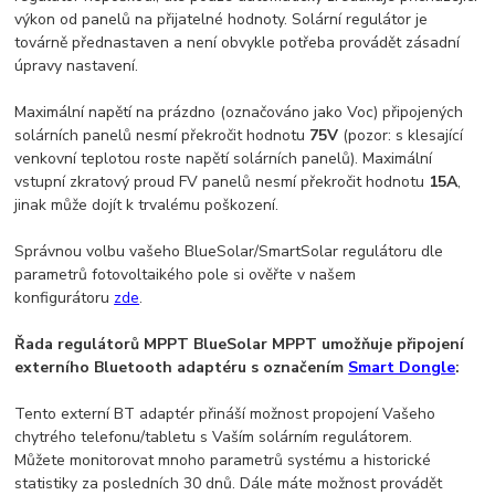
výkon od panelů na přijatelné hodnoty. Solární regulátor je
továrně přednastaven a není obvykle potřeba provádět zásadní
úpravy nastavení.
Maximální napětí na prázdno (označováno jako Voc) připojených
solárních panelů nesmí překročit hodnotu
75V
(pozor: s klesající
venkovní teplotou roste napětí solárních panelů). Maximální
vstupní zkratový proud FV panelů nesmí překročit hodnotu
15A
,
jinak může dojít k trvalému poškození.
Správnou volbu vašeho BlueSolar/SmartSolar regulátoru dle
parametrů fotovoltaikého pole si ověřte v našem
konfigurátoru
zde
.
Řada regulátorů MPPT BlueSolar MPPT umožňuje připojení
externího Bluetooth adaptéru s označením
Smart Dongle
:
Tento externí BT adaptér přináší možnost propojení Vašeho
chytrého telefonu/tabletu s Vaším solárním regulátorem.
Můžete monitorovat mnoho parametrů systému a historické
statistiky za posledních 30 dnů. Dále máte možnost provádět