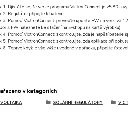
k 1. Ujistěte se, že verze programu VictronConnect je v5.80 a 
k 2. Regulátor připojte k baterii
k 3. Pomocí VictronConnect: proveďte update FW na verzi v3.12 a
bor s FW naleznete ke stažení na E-shopu na kartě výrobku)
k 4. Pomocí VictronConnect: zkontrolujte, zda je napětí bateri
k 5. Pomocí VictronConnect: zkontrolujte, zda aplikace při poku
k 6. Teprve když je vše výše uvedené v pořádku, připojte fotovol
zařazeno v kategoriích
VOLTAIKA
SOLÁRNÍ REGULÁTORY
VIC