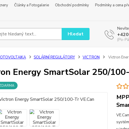
tnery
Články a Fotogalerie
Obchodní podmínky
Podmínky a cena př
Nevíte
Hledat
+420
(Po-Pá
FOTOVOLTAIKA
SOLÁRNÍ REGULÁTORY
VICTRON
Victron Ene
ron Energy SmartSolar 250/100
 ZDARMA
MPPT
Smar
VE.Can
systém
v jedn