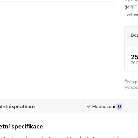
(MPPT)
světovo
Dos
25
20 
Číslo p
Výrobc
etní specifikace
Hodnocení
0
tní specifikace