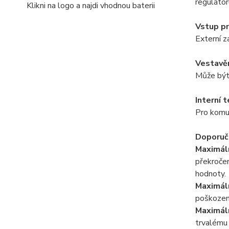
regulátor
Klikni na logo a najdi vhodnou baterii
Vstup pr
Externí z
Vestavě
Může být 
Interní 
Pro komun
Doporuč
Maximál
překročen
hodnoty.
Maximáln
poškozen
Maximáln
trvalému 