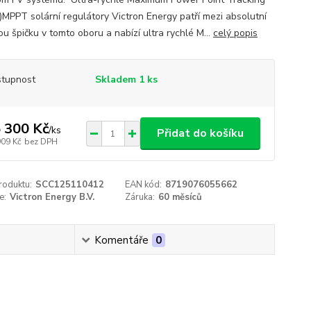
MPPT solární regulátory Victron Energy patří mezi absolutní
u špičku v tomto oboru a nabízí ultra rychlé M...
celý popis
tupnost
Skladem 1 ks
 300 Kč
/
ks
Přidat do košíku
909 Kč
bez DPH
roduktu:
SCC125110412
EAN kód:
8719076055662
e:
Victron Energy B.V.
Záruka:
60 měsíců
Komentáře
0