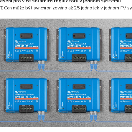
řešení pro více solárních regulátorů v jednom systému
 VE.Can může být synchronizováno až 25 jednotek v jednom FV s