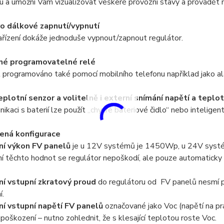
u a umožní Vám vizualizovat veškeré provozní stavy a provádět 
o dálkové zapnutí/vypnutí
ařízení dokáže jednoduše vypnout/zapnout regulátor.
né programovatelné relé
programováno také pomocí mobilního telefonu například jako al
teplotní senzor a volitelně i externí snímání napětí a tepl
ikaci s baterií lze použít „chytré bateriové čidlo“ nebo intelig
ená konfigurace
ní výkon FV panelů
je u 12V systémů je 1450Wp, u 24V sys
í těchto hodnot se regulátor nepoškodí, ale pouze automaticky z
í vstupní zkratový proud
do regulátoru od FV panelů nesmí př
í.
í vstupní napětí FV panelů
označované jako Voc (napětí na pr
poškození – nutno zohlednit, že s klesající teplotou roste Voc.