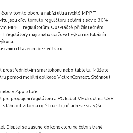
ičku v tomto oboru a nabízí ultra rychlé MPPT
vitu jsou díky tomuto regulátoru solární zisky o 30%
alým MPPT regulátorům. Obzvláště při částečném
T regulátory mají snahu udržovat výkon na lokálním
výkonu.
pasivním chlazením bez větráku.
t prostřednictvím smartphonu nebo tabletu. Můžete
etrů pomocí mobilní aplikace VictronConnect. Stáhnout
 nebo v App Store.
pro propojení regulátoru a PC kabel VE.direct na USB.
e stáhnout zdarma opět na stejné adrese viz výše.
ej. Displej se zasune do konektoru na čelní straně