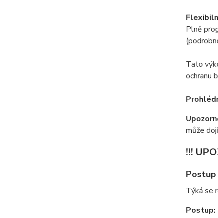
Flexibil
Plně pro
(podrobno
Tato výko
ochranu 
Prohlédn
Upozorně
může dojí
!!! UP
Postup 
Týká se 
Postup: