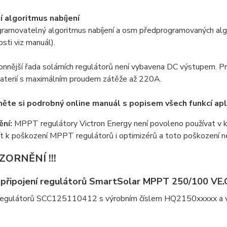
ní algoritmus nabíjení
gramovatelný algoritmus nabíjení a osm předprogramovaných alg
sti viz manuál).
nnější řada solárních regulátorů není vybavena DC výstupem. Pr
baterií s maximálním proudem zátěže až 220A.
ěte si podrobný online manuál s popisem všech funkcí ap
ní:
MPPT regulátory Victron Energy není povoleno používat v kom
t k poškození MPPT regulátorů i optimizérů a toto poškození n
OZORNĚNÍ !!!
připojení regulátorů SmartSolar MPPT 250/100 VE.
regulátorů SCC125110412 s výrobním číslem HQ2150xxxxx a 