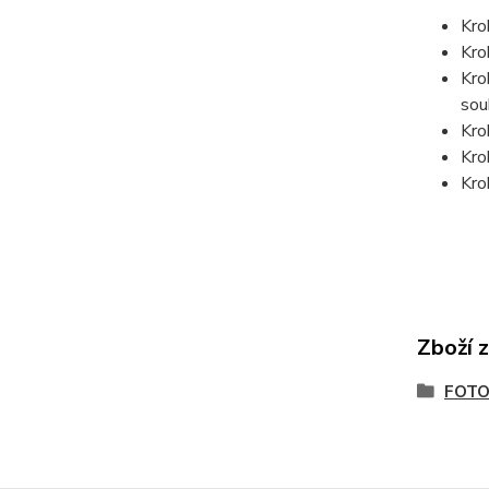
Kro
Kro
Kro
sou
Kro
Kro
Kro
Zboží 
FOTO