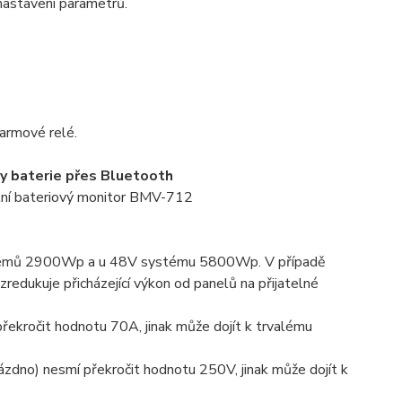
nastavení parametrů.
armové relé.
oty baterie přes Bluetooth
entní bateriový monitor BMV-712
témů 2900Wp a u 48V systému 5800Wp. V případě
redukuje přicházející výkon od panelů na přijatelné
ekročit hodnotu 70A, jinak může dojít k trvalému
ázdno) nesmí překročit hodnotu 250V, jinak může dojít k