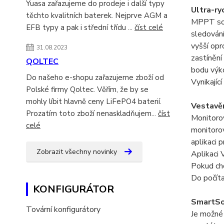
Yuasa zařazujeme do prodeje i další typy
Ultra-r
těchto kvalitních baterek. Nejprve AGM a
MPPT solá
EFB typy a pak i střední třídu ...
číst celé
sledování
vyšší op
31.08.2023
zastínění
QOLTEC
bodu výk
Do našeho e-shopu zařazujeme zboží od
Vynikajíc
Polské firmy Qoltec. Věřím, že by se
mohly líbit hlavně ceny LiFePO4 baterií.
Vestavě
Prozatím toto zboží nenaskladňujem...
číst
Monitoro
celé
monitorov
aplikaci 
Zobrazit všechny novinky
Aplikaci 
Pokud ch
Do počíta
KONFIGURÁTOR
SmartSol
Tovární konfigurátory
Je možné 