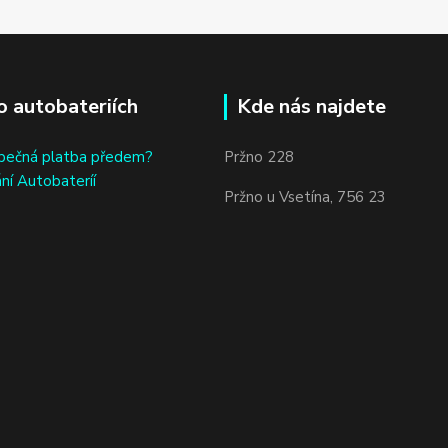
o autobateriích
Kde nás najdete
bečná platba předem?
Pržno 228
ní Autobateríí
Pržno u Vsetína, 756 23