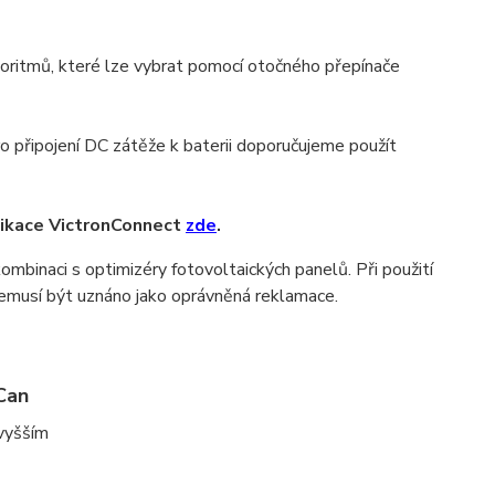
oritmů, které lze vybrat pomocí otočného přepínače
o připojení DC zátěže k baterii doporučujeme použít
likace VictronConnect
zde
.
binaci s optimizéry fotovoltaických panelů. Při použití
emusí být uznáno jako oprávněná reklamace.
Can
vyšším