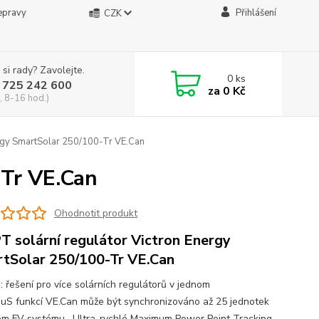
epravy
Přihlášení
CZK
 si rady? Zavolejte.
0
ks
 725 242 600
za
0 Kč
, 8-16 hod.)
rgy SmartSolar 250/100-Tr VE.Can
-Tr VE.Can
Ohodnotit produkt
 solární regulátor Victron Energy
tSolar 250/100-Tr VE.Can
: řešení pro více solárních regulátorů v jednom
uS funkcí VE.Can může být synchronizováno až 25 jednotek
om FV systému. Ultra-rychlé Maximum Power Point Tracking