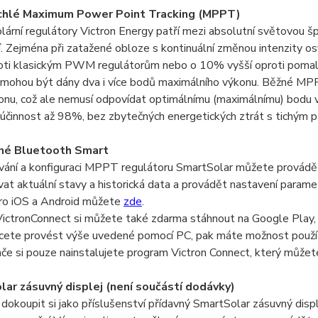
ychlé Maximum Power Point Tracking (MPPT)
rní regulátory Victron Energy patří mezi absolutní světovou šp
. Zejména při zatažené obloze s kontinuální změnou intenzity os
roti klasickým PWM regulátorům nebo o 10% vyšší oproti pom
 mohou být dány dva i více bodů maximálního výkonu. Běžné MPP
onu, což ale nemusí odpovídat optimálnímu (maximálnímu) bodu 
í účinnost až 98%, bez zbytečných energetických ztrát s tichým 
né Bluetooth Smart
vání a konfiguraci MPPT regulátoru SmartSolar můžete provádě
at aktuální stavy a historická data a provádět nastavení param
pro iOS a Android můžete
zde
.
VictronConnect si můžete také zdarma stáhnout na Google Play,
cete provést výše uvedené pomocí PC, pak máte možnost použít 
če si pouze nainstalujete program Victron Connect, který můžet
ar zásuvný displej (není součástí dodávky)
dokoupit si jako příslušenství přídavný SmartSolar zásuvný displ