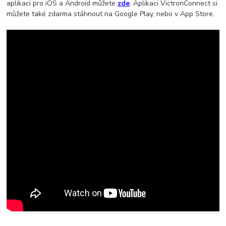
aplikaci pro iOS a Android můžete
zde
. Aplikaci VictronConnect si
můžete také zdarma stáhnout na Google Play, nebo v App Store.