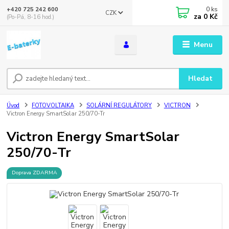
0
ks
+420 725 242 600
CZK
za
0 Kč
(Po-Pá, 8-16 hod.)
Menu
Hledat
Úvod
FOTOVOLTAIKA
SOLÁRNÍ REGULÁTORY
VICTRON
Victron Energy SmartSolar 250/70-Tr
Victron Energy SmartSolar
250/70-Tr
Doprava ZDARMA