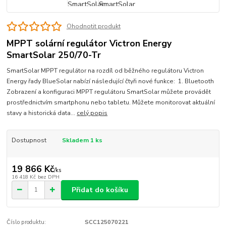
Ohodnotit produkt
MPPT solární regulátor Victron Energy
SmartSolar 250/70-Tr
SmartSolar MPPT regulátor na rozdíl od běžného regulátoru Victron
Energy řady BlueSolar nabízí následující čtyři nové funkce: 1. Bluetooth
Zobrazení a konfiguraci MPPT regulátoru SmartSolar můžete provádět
prostřednictvím smartphonu nebo tabletu. Můžete monitorovat aktuální
stavy a historická data...
celý popis
Dostupnost
Skladem 1 ks
19 866 Kč
/
ks
16 418 Kč
bez DPH
Přidat do košíku
Číslo produktu:
SCC125070221