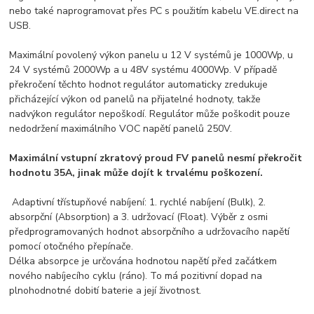
nebo také naprogramovat přes PC s použitím kabelu VE.direct na
USB.
Maximální povolený výkon panelu u 12 V systémů je 1000Wp, u
24 V systémů 2000Wp a u 48V systému 4000Wp. V případě
překročení těchto hodnot regulátor automaticky zredukuje
přicházející výkon od panelů na přijatelné hodnoty, takže
nadvýkon regulátor nepoškodí. Regulátor může poškodit pouze
nedodržení maximálního VOC napětí panelů 250V.
Maximální vstupní zkratový proud FV panelů nesmí překročit
hodnotu 35A, jinak může dojít k trvalému poškození.
Adaptivní třístupňové nabíjení: 1. rychlé nabíjení (Bulk), 2.
absorpční (Absorption) a 3. udržovací (Float). Výběr z osmi
předprogramovaných hodnot absorpčního a udržovacího napětí
pomocí otočného přepínače.
Délka absorpce je určována hodnotou napětí před začátkem
nového nabíjecího cyklu (ráno). To má pozitivní dopad na
plnohodnotné dobití baterie a její životnost.