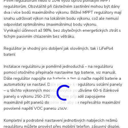
PWM regulátorům nebo o 10% vyšší oproti pomalým MPPT
regulátorům. Obzvláště při částečném zastínění mohou být dány
dva i více bodů maximálního výkonu. Běžné MPPT regulátory mají
snahu udržovat výkon na lokálním bodu výkonu, což ale nemusí
odpovídat optimálnímu (maximálnímu) bodu výkonu.
Vynikající účinnost až 98%, bez zbytečných energetických ztrát s
tichým pasivním chlazením bez větráku.
Regulátor je vhodný pro dobíjení jak olověných, tak i LiFePo4
baterií.
Instalace regulátoru je poměrně jednoduchá – na regulátoru
pomocí otočného přepínače nastavíme typ baterie, viz manuál.
Dále regulátor napojíte na baterie a ten si načte napětí baterie a
automaticky se nastaví. Dále připojíte k regulátoru solární panely
– u těchto výkonných modelů obvykle používáme 60-ti článkové
panely o výkonu 250-270Wp. V tom případě zapojujeme
maximálně pět panelů do série tak aby se nepřesáhlo maximální
povolené napětí VOC panelů 250V.
Kompletní a podrobné nastavení jednotlivých nabíjecích režimů
regulátoru můžete provést přes mobilní telefon, zásuvný displej,