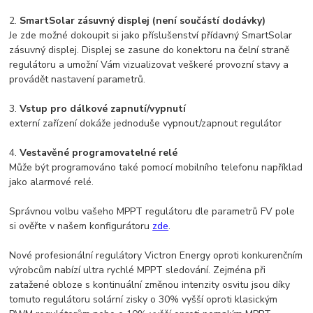
2.
SmartSolar zásuvný displej (není součástí dodávky)
Je zde možné dokoupit si jako příslušenství přídavný SmartSolar
zásuvný displej. Displej se zasune do konektoru na čelní straně
regulátoru a umožní Vám vizualizovat veškeré provozní stavy a
provádět nastavení parametrů.
3.
Vstup pro dálkové zapnutí/vypnutí
externí zařízení dokáže jednoduše vypnout/zapnout regulátor
4.
Vestavěné programovatelné relé
Může být programováno také pomocí mobilního telefonu například
jako alarmové relé.
Správnou volbu vašeho MPPT regulátoru dle parametrů FV pole
si ověřte v našem konfigurátoru
zde
.
Nové profesionální regulátory Victron Energy oproti konkurenčním
výrobcům nabízí ultra rychlé MPPT sledování. Zejména při
zatažené obloze s kontinuální změnou intenzity osvitu jsou díky
tomuto regulátoru solární zisky o 30% vyšší oproti klasickým