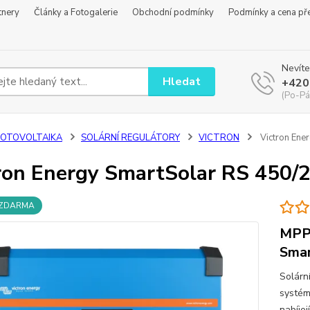
tnery
Články a Fotogalerie
Obchodní podmínky
Podmínky a cena př
Nevíte
Hledat
+420
(Po-Pá
FOTOVOLTAIKA
SOLÁRNÍ REGULÁTORY
VICTRON
Victron Ene
ron Energy SmartSolar RS 450/
 ZDARMA
MPPT
Smar
Solárn
systém
nabíjej