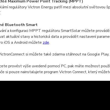
ychlé Maximum Power Point Tracking (MPPT)
rní regulátory Victron Energy patří mezi absolutní světovou šp
.
né Bluetooth Smart
vání a konfiguraci MPPT regulátoru SmartSolar můžete provádě
at aktuální stavy a historická data a provádět nastavení param
pro iOS a Android můžete
zde
.
VictronConnect si můžete také zdarma stáhnout na Google Play,
cete provést výše uvedené pomocí PC, pak máte možnost použít 
ače si pouze nainstalujete program Victron Connect, který může