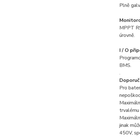
Plně galv
Monitoro
MPPT RS n
úrovně.
I / O při
Programov
BMS.
.
Doporuč
Pro bate
nepoškodí
Maximální
trvalému
Maximáln
jinak můž
450V, spo