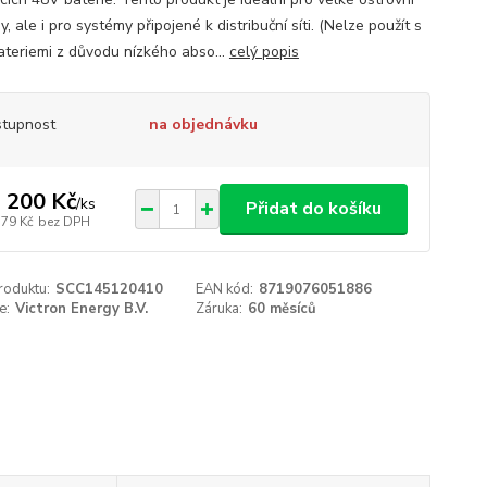
, ale i pro systémy připojené k distribuční síti. (Nelze použít s
teriemi z důvodu nízkého abso...
celý popis
tupnost
na objednávku
 200 Kč
/
ks
Přidat do košíku
579 Kč
bez DPH
roduktu:
SCC145120410
EAN kód:
8719076051886
e:
Victron Energy B.V.
Záruka:
60 měsíců