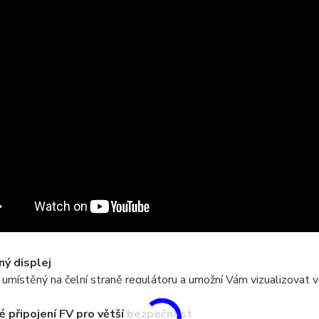
ý displej
e umístěný na čelní straně regulátoru a umožní Vám vizualizovat 
é připojení FV pro větší bezpečnost