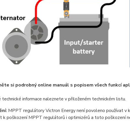
ěte si podrobný online manuál s popisem všech funkcí ap
technické informace naleznete v přiloženém technickém listu.
ní:
MPPT regulátory Victron Energy není povoleno používat v kom
t k poškození MPPT regulátorů i optimizérů a toto poškození n