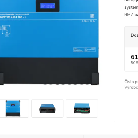
systémy
BMZ ba
Dos
61
50 
Číslo p
Výrobc