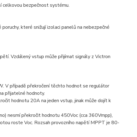
lší celkovou bezpečnost systému.
oruchy, které snižují izolaci panelů na nebezpečné
pětí. Vzdálený vstup může přijímat signály z Victron
. V případě překročení těchto hodnot se regulátor
a přijatelné hodnoty.
očit hodnotu 20A na jeden vstup, jinak může dojít k
zdno) nesmí překročit hodnotu 450Voc (cca 360Vmpp),
teplotou roste Voc. Rozsah provozního napětí MPPT je 80-