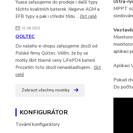
Ultra-r
Yuasa zařazujeme do prodeje i další typy
MPPT solá
těchto kvalitních baterek. Nejprve AGM a
sledování
EFB typy a pak i střední třídu ...
číst celé
31.08.2023
Vestavě
QOLTEC
Monitoro
monitorov
Do našeho e-shopu zařazujeme zboží od
aplikaci 
Polské firmy Qoltec. Věřím, že by se
mohly líbit hlavně ceny LiFePO4 baterií.
Aplikaci 
Prozatím toto zboží nenaskladňujem...
číst
.
celé
Pokud ch
Do počít
Zobrazit všechny novinky
KONFIGURÁTOR
Tovární konfigurátory