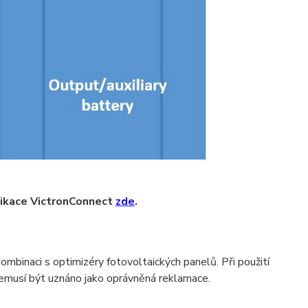
likace VictronConnect
zde
.
binaci s optimizéry fotovoltaických panelů. Při použití
emusí být uznáno jako oprávněná reklamace.