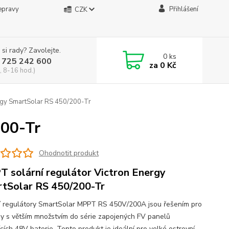
epravy
Přihlášení
CZK
 si rady? Zavolejte.
0
ks
 725 242 600
za
0 Kč
, 8-16 hod.)
rgy SmartSolar RS 450/200-Tr
200-Tr
Ohodnotit produkt
 solární regulátor Victron Energy
tSolar RS 450/200-Tr
í regulátory SmartSolar MPPT RS 450V/200A jsou řešením pro
y s větším množstvím do série zapojených FV panelů
ících 48V baterie. Tento produkt je ideální pro velké ostrovní