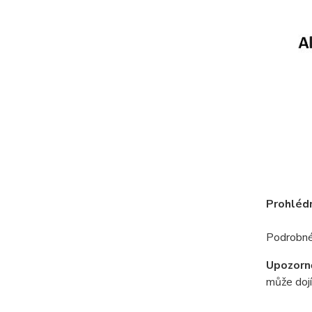
Prohlédn
Podrobné 
Upozorně
může dojí