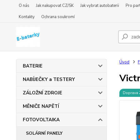
O nás
Jak nakupovat CZ/SK
Jak vybrat autobaterii
Pro par
Kontakty
Ochrana soukromí
Úvod
BATERIE
Vict
NABÍJEČKY a TESTERY
ZÁLOŽNÍ ZDROJE
Doprava
MĚNIČE NAPĚTÍ
FOTOVOLTAIKA
SOLÁRNÍ PANELY