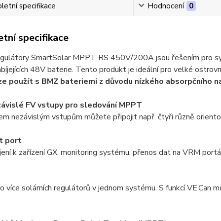
etní specifikace
Hodnocení
0
tní specifikace
regulátory SmartSolar MPPT RS 450V/200A jsou řešením pro sy
bíjejících 48V baterie. Tento produkt je ideální pro velké ostrovn
ze použít s BMZ bateriemi z důvodu nízkého absorpčního n
závislé FV vstupy pro sledování MPPT
em nezávislým vstupům můžete připojit např. čtyři různě orient
t port
jení k zařízení GX, monitoring systému, přenos dat na VRM portá
o více solárních regulátorů v jednom systému. S funkcí VE.Can 