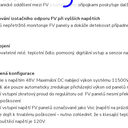
anické oddělení mezi FV a bateriovými přípojkami poskytuje da
vání izolačního odporu FV při vyšších napětích
epřetržitě monitoruje FV panely a dokáže detekovat případné p
pojení
atelné relé, teplotní čidlo, pomocný, digitální vstup a senzor na
ená konfigurace
rie s napětím 48V. Maximální DC nabíjecí výkon systému 11500W
, ale pouze automaticky zredukuje přicházející výkon od panelů n
 vstupní zkratový proud do regulátoru od FV panelů nesmí překr
 poškození.
í vstupní napětí FV panelů označované jako Voc (napětí na prá
e dojít k trvalému poškození – nutno zohlednit, že s klesající 
uštěcí napětí je 120V.