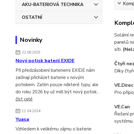
Kompl
AKU-BATERIOVÁ TECHNIKA
OSTATNÍ
Komple
Solární 
Novinky
panelů na
síti.
(Nel
22.08.2025
Nový potisk baterií EXIDE
Čtyři ne
Při předzásobení bateriemi EXIDE nám
Díky čtyř
začínají přicházet baterie s novým
potiskem. Zatím pouze některé typy, ale
VE.Direc
do roku 2026 by už měl být nový potisk...
Pro připo
číst celé
VE.Can
11.04.2024
Řešení pr
Yuasa
systému.
Vzhledem k velikému zájmu o baterie