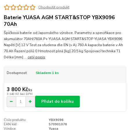
Ohodnotit produkt
Baterie YUASA AGM START&STOP YBX9096
70Ah
Špičková baterie od Japonského výrobce. Parametry a specifikace pro
akumulátor 70AH/760A P+ YUASA AGM START&STOP YUASA YBX9096
Napětí [V] 12 V Test za studena dle EN (v A) 760 A kapacita baterie v Ah
70 Ah Řazení pólů 0 Hmotnost plná [kg] 20,5 kg Spojovací technika T1
Délka [mm] ...
celý popis
Dostupnost
Skladem 1 ks
3 800 Kč
/
ks
3 140 Kč
bez DPH
Přidat do košíku
Číslo produktu:
YBX9096
EAN kód:
570901076
Výrobce:
Yuasa