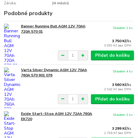
Záruka:
24 měsíců
Podobné produkty
Banner Running Bull AGM 12V 70Ah
Skladem 2 ks
720A 570 01
3 750 Kč
/
ks
3 099 Kč
bez DPH
Přidat do košíku
Varta Silver Dynamic AGM 12V 70Ah
Skladem 4 ks
760A 570 901 076
3 560 Kč
/
ks
2 942 Kč
bez DPH
Přidat do košíku
Exide Start-Stop AGM 12V 72Ah 760A
Skladem 3 ks
EK720
3 299 Kč
/
ks
2 726 Kč
bez DPH