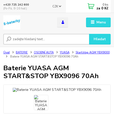
0
ks
+420 725 242 600
CZK
za
0 Kč
(Po-Pá, 8-16 hod.)
Menu
Hledat
Úvod
BATERIE
OSOBNÍ AUTA
YUASA
Start/stop AGM YBX9000
Baterie YUASA AGM START&STOP YBX9096 70Ah
Baterie YUASA AGM
START&STOP YBX9096 70Ah