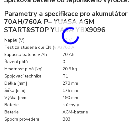
Špičková baterie od Japonského výrobce.
Parametry a specifikace pro akumulátor
70AH/760A P+ YUASA AGM
START&STOP YUASA YBX9096
Napětí [V]
12 V
Test za studena dle EN (v A)
760 A
kapacita baterie v Ah
70 Ah
Řazení pólů
0
Hmotnost plná [kg]
20,5 kg
Spojovací technika
T1
Délka [mm]
278 mm
Šířka [mm]
175 mm
Výška [mm]
190 mm
Baterie
s úchyty
Baterie
AGM-baterie
Spodní provedení
B03