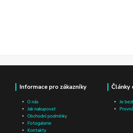
Informace pro zákazníky
Články 
O nás
Je bez
Jak nakupovat
Provná
Obchodní podmínky
Fotogalerie
Kontakty