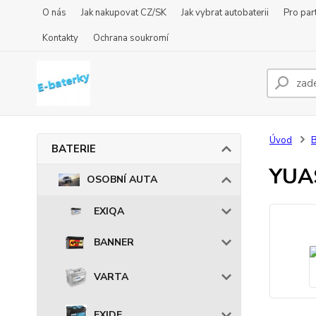
O nás
Jak nakupovat CZ/SK
Jak vybrat autobaterii
Pro par
Kontakty
Ochrana soukromí
Úvod
BATERIE
YUA
OSOBNÍ AUTA
EXIQA
BANNER
VARTA
EXIDE