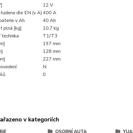
V]
12 V
studena dle EN (v A)
400 A
baterie v Ah
40 Ah
 plná [kg]
10,7 kg
 technika
T1/T3
mm]
197 mm
m]
128 mm
mm]
227 mm
rovedení
N
ólů
0
zařazeno v kategoriích
RIE
OSOBNÍ AUTA
YUA