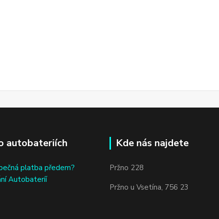
o autobateriích
Kde nás najdete
bečná platba předem?
Pržno 228
ní Autobateríí
Pržno u Vsetína, 756 23