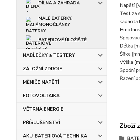
DÍLNA A ZAHRADA
Napětí [
Test za 
MALÉ BATERKY,
kapacita 
MONOČLÁNKY
Hmotnost
Spojovací
BATERIOVÉ ÚLOŽIŠTĚ
Délka [
Šířka [m
NABÍJEČKY a TESTERY
Výška [
ZÁLOŽNÍ ZDROJE
Spodní p
Řazení p
MĚNIČE NAPĚTÍ
FOTOVOLTAIKA
VĚTRNÁ ENERGIE
PŘÍSLUŠENSTVÍ
Zboží 
AKU-BATERIOVÁ TECHNIKA
BATE