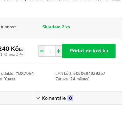
tupnost
Skladem 2 ks
240 Kč
/
ks
Přidat do košíku
51 Kč
bez DPH
roduktu:
YBX7054
EAN kód:
5050694029257
e:
Yuasa
Záruka:
24 měsíců
Komentáře
0