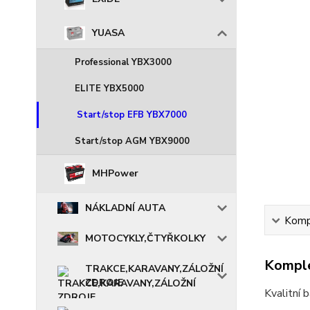
YUASA
Professional YBX3000
ELITE YBX5000
Start/stop EFB YBX7000
Start/stop AGM YBX9000
MHPower
NÁKLADNÍ AUTA
Kompl
MOTOCYKLY,ČTYŘKOLKY
Komple
TRAKCE,KARAVANY,ZÁLOŽNÍ
ZDROJE
Kvalitní 