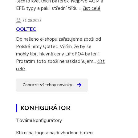
těchto kvalitních baterek. Nejprve AGM a
EFB typy a pak i střední třídu ...
číst celé
31.08.2023
QOLTEC
Do našeho e-shopu zařazujeme zboží od
Polské firmy Qoltec. Věřím, že by se
mohly líbit hlavně ceny LiFePO4 baterií.
Prozatím toto zboží nenaskladňujem...
číst
celé
Zobrazit všechny novinky
KONFIGURÁTOR
Tovární konfigurátory
Klikni na logo a najdi vhodnou baterii