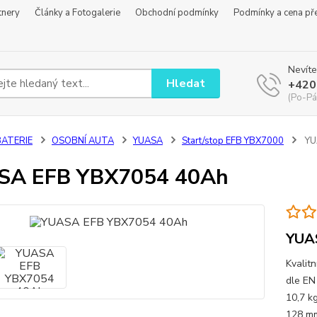
tnery
Články a Fotogalerie
Obchodní podmínky
Podmínky a cena př
Nevíte
Hledat
+420
(Po-Pá
BATERIE
OSOBNÍ AUTA
YUASA
Start/stop EFB YBX7000
YU
SA EFB YBX7054 40Ah
YUA
Kvalit
dle EN
10,7 k
128 mm