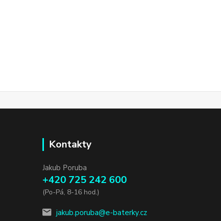
Kontakty
Jakub Poruba
+420 725 242 600
(Po-Pá, 8-16 hod.)
jakub.poruba@e-baterky.cz