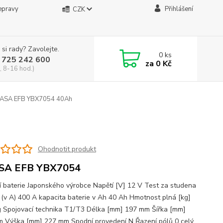
epravy
Přihlášení
CZK
 si rady? Zavolejte.
0
ks
 725 242 600
za
0 Kč
, 8-16 hod.)
ASA EFB YBX7054 40Ah
Ohodnotit produkt
SA EFB YBX7054
ní baterie Japonského výrobce Napětí [V] 12 V Test za studena
 (v A) 400 A kapacita baterie v Ah 40 Ah Hmotnost plná [kg]
g Spojovací technika T1/T3 Délka [mm] 197 mm Šířka [mm]
 Výška [mm] 227 mm Spodní provedení N Řazení pólů 0
celý