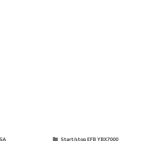
SA
Start/stop EFB YBX7000