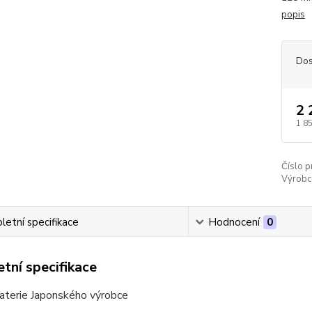
popis
Dos
2 
1 8
Číslo p
Výrobc
etní specifikace
Hodnocení
0
tní specifikace
baterie Japonského výrobce