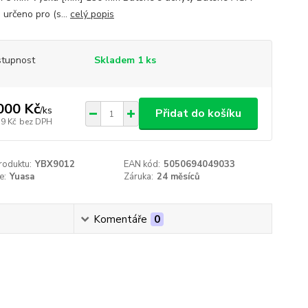
 určeno pro (s...
celý popis
tupnost
Skladem 1 ks
000 Kč
/
ks
Přidat do košíku
79 Kč
bez DPH
roduktu:
YBX9012
EAN kód:
5050694049033
e:
Yuasa
Záruka:
24 měsíců
Komentáře
0