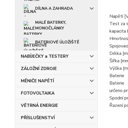
DÍLNA A ZAHRADA
Napětí [
MALÉ BATERKY,
Test za 
MONOČLÁNKY
kapacita 
Hmotnost
BATERIOVÉ ÚLOŽIŠTĚ
Spojovací
Délka [
NABÍJEČKY a TESTERY
Šířka [m
Výška [
ZÁLOŽNÍ ZDROJE
Baterie
MĚNIČE NAPĚTÍ
Baterie
určeno pr
FOTOVOLTAIKA
Spodní p
Řazení p
VĚTRNÁ ENERGIE
PŘÍSLUŠENSTVÍ