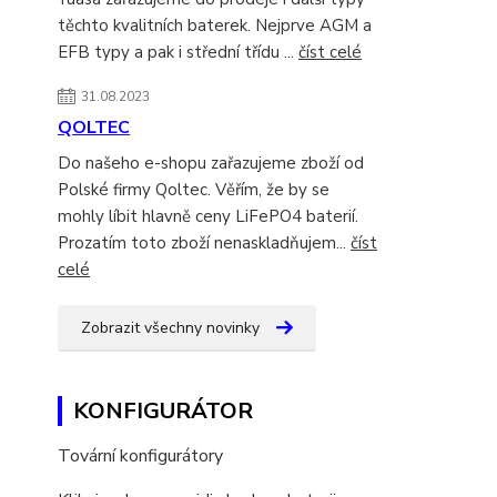
těchto kvalitních baterek. Nejprve AGM a
EFB typy a pak i střední třídu ...
číst celé
31.08.2023
QOLTEC
Do našeho e-shopu zařazujeme zboží od
Polské firmy Qoltec. Věřím, že by se
mohly líbit hlavně ceny LiFePO4 baterií.
Prozatím toto zboží nenaskladňujem...
číst
celé
Zobrazit všechny novinky
KONFIGURÁTOR
Tovární konfigurátory