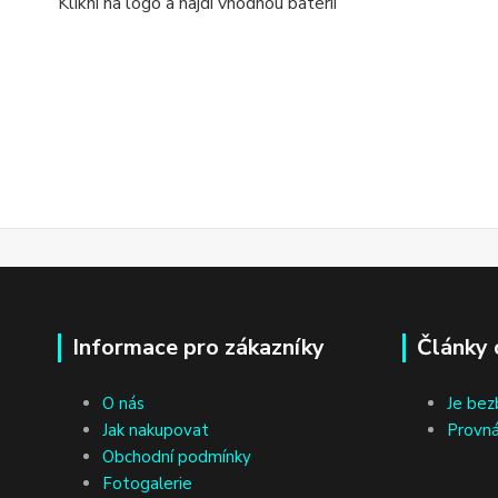
Klikni na logo a najdi vhodnou baterii
Informace pro zákazníky
Články 
O nás
Je bez
Jak nakupovat
Provná
Obchodní podmínky
Fotogalerie