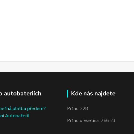
o autobateriích
Kde nás najdete
bečná platba předem?
Pržno 228
ní Autobateríí
Pržno u Vsetína, 756 23