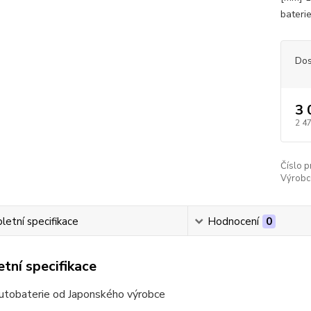
baterie
Dos
3 
2 4
Číslo p
Výrobc
etní specifikace
Hodnocení
0
tní specifikace
autobaterie od Japonského výrobce