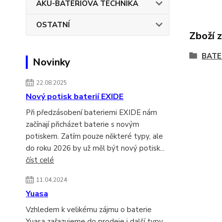
AKU-BATERIOVÁ TECHNIKA
OSTATNÍ
Zboží 
BATE
Novinky
22.08.2025
Nový potisk baterií EXIDE
Při předzásobení bateriemi EXIDE nám
začínají přicházet baterie s novým
potiskem. Zatím pouze některé typy, ale
do roku 2026 by už měl být nový potisk...
číst celé
11.04.2024
Yuasa
Vzhledem k velikému zájmu o baterie
Yuasa zařazujeme do prodeje i další typy