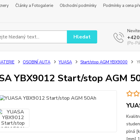
tnery
Články a Fotogalerie
Obchodní podmínky
Podmínky a cena př
Nevíte
Hledat
+420
(Po-Pá
BATERIE
OSOBNÍ AUTA
YUASA
Start/stop AGM YBX9000
Y
SA YBX9012 Start/stop AGM 5
YUA
Kvalit
studen
plná [
[mm] 1