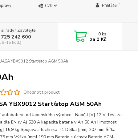
epravy
Přihlášení
CZK
 si rady? Zavolejte.
0
ks
 725 242 600
za
0 Kč
, 8-16 hod.)
UASA YBX9012 Start/stop AGM 50Ah
0Ah
Ohodnotit produkt
SA YBX9012 Start/stop AGM 50Ah
ní autobaterie od Japonského výrobce Napětí [V] 12 V Test za
a dle EN (v A) 520 A kapacita baterie v Ah 50 Ah Hmotnost
kg] 15,9 kg Spojovací technika T1 Délka [mm] 207 mm Šířka
75 mm Výška [mm] 190 mm Baterie s úchyty Baterie AGM-