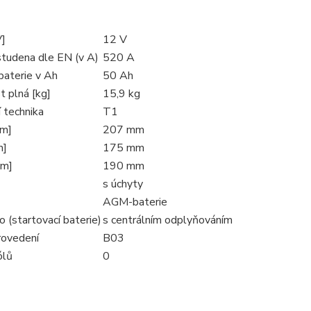
V]
12 V
studena dle EN (v A)
520 A
baterie v Ah
50 Ah
 plná [kg]
15,9 kg
 technika
T1
mm]
207 mm
m]
175 mm
mm]
190 mm
s úchyty
AGM-baterie
o (startovací baterie)
s centrálním odplyňováním
rovedení
B03
ólů
0