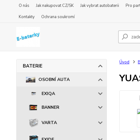
O nás
Jak nakupovat CZ/SK
Jak vybrat autobaterii
Pro par
Kontakty
Ochrana soukromí
Úvod
BATERIE
YUA
OSOBNÍ AUTA
EXIQA
BANNER
VARTA
EXIDE