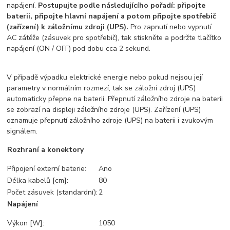
napájení.
Postupujte podle následujícího pořadí: připojte
baterii, připojte hlavní napájení a potom připojte spotřebič
(zařízení) k záložnímu zdroji (UPS).
Pro zapnutí nebo vypnutí
AC zátěže (zásuvek pro spotřebič), tak stiskněte a podržte tlačítko
napájení (ON / OFF) pod dobu cca 2 sekund.
V případě výpadku elektrické energie nebo pokud nejsou její
parametry v normálním rozmezí, tak se záložní zdroj (UPS)
automaticky přepne na baterii. Přepnutí záložního zdroje na baterii
se zobrazí na displeji záložního zdroje (UPS). Zařízení (UPS)
oznamuje přepnutí záložního zdroje (UPS) na baterii i zvukovým
signálem.
Rozhraní a konektory
Připojení externí baterie:
Ano
Délka kabelů [cm]:
80
Počet zásuvek (standardní):
2
Napájení
Výkon [W]:
1050