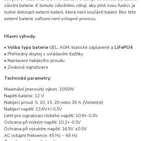
záložní baterie. K tomuto záložnímu zdroji, aby plnil svou funkci, je
nutné dokoupit externí baterii, která není součástí balení. Bez této
externí baterie zařízení není schopné provozu.
Hlavní výhody:
•
Volba typu baterie
GEL, AGM, klasické zaplavené a
LiFePO4
• Přehledný displej s ovládacími tlačítky
• Nastavení nabíjecího proudu
• Zvuková signalizace
Technické parametry:
Maximální jmenovitý výkon: 1050W
Napětí baterie: 12 V
Nabíjecí proud: 5, 10, 15, 20 nebo 30 A (Volitelné)
Nabíjecí napětí: 13,6V+/-0,3V
Limit pro signalizaci nízkého napětí: 10,9+-0,3V
Ochrana při nízkém napětí: 10,2+-0,3V
Ochrana při vysokém napětí: 16.5V ±0.5V
AC vstupní frekvence: 45 Hz ~ 65 Hz