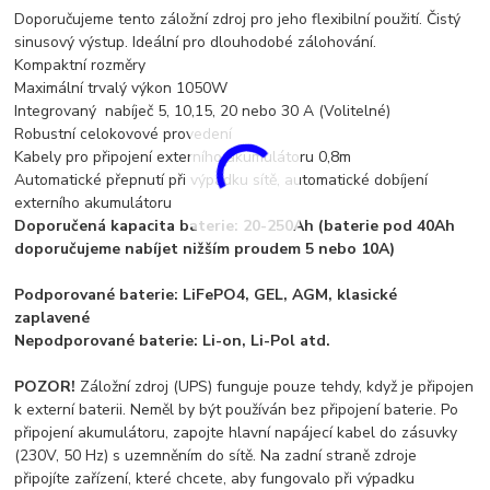
Doporučujeme tento záložní zdroj pro jeho flexibilní použití. Čistý
sinusový výstup. Ideální pro dlouhodobé zálohování.
Kompaktní rozměry
Maximální trvalý výkon 1050W
Integrovaný nabíječ 5, 10,15, 20 nebo 30 A (Volitelné)
Robustní celokovové provedení
Kabely pro připojení externího akumulátoru 0,8m
Automatické přepnutí při výpadku sítě, automatické dobíjení
externího akumulátoru
Doporučená kapacita baterie: 20-250Ah (baterie pod 40Ah
doporučujeme nabíjet nižším proudem 5 nebo 10A)
Podporované baterie: LiFePO4, GEL, AGM, klasické
zaplavené
Nepodporované baterie: Li-on, Li-Pol atd.
POZOR!
Záložní zdroj (UPS) funguje pouze tehdy, když je připojen
k externí baterii.
Neměl by být používán bez připojení baterie. Po
připojení akumulátoru, zapojte hlavní napájecí kabel do zásuvky
(230V, 50 Hz) s uzemněním do sítě. Na zadní straně zdroje
připojíte zařízení, které chcete, aby fungovalo při výpadku