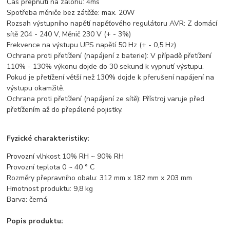
Čas přepnutí na zálohu: 4ms
Spotřeba měniče bez zátěže: max. 20W
Rozsah výstupního napětí napěťového regulátoru AVR: Z domácí
sítě 204 - 240 V, Měnič 230 V (+ - 3%)
Frekvence na výstupu UPS napětí 50 Hz (+ - 0,5 Hz)
Ochrana proti přetížení (napájení z baterie): V případě přetížení
110% - 130% výkonu dojde do 30 sekund k vypnutí výstupu.
Pokud je přetížení větší než 130% dojde k přerušení napájení na
výstupu okamžitě.
Ochrana proti přetížení (napájení ze sítě): Přístroj varuje před
přetížením až do přepálené pojistky.
Fyzické charakteristiky:
Provozní vlhkost 10% RH ~ 90% RH
Provozní teplota 0 ~ 40 ° C
Rozměry přepravního obalu: 312 mm x 182 mm x 203 mm
Hmotnost produktu: 9,8 kg
Barva: černá
Popis produktu: