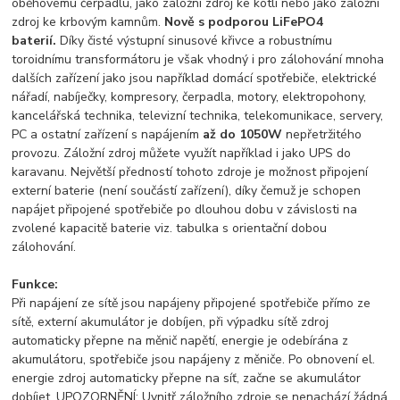
oběhovému čerpadlu, jako záložní zdroj ke kotli nebo jako záložní
zdroj ke krbovým kamnům.
Nově s podporou LiFePO4
baterií.
Díky čisté výstupní sinusové křivce a robustnímu
toroidnímu transformátoru je však vhodný i pro zálohování mnoha
dalších zařízení jako jsou například domácí spotřebiče, elektrické
nářadí, nabíječky, kompresory, čerpadla, motory, elektropohony,
kancelářská technika, televizní technika, telekomunikace, servery,
PC a ostatní zařízení s napájením
až do 1050W
nepřetržitého
provozu. Záložní zdroj můžete využít například i jako UPS do
karavanu. Největší předností tohoto zdroje je možnost připojení
externí baterie (není součástí zařízení), díky čemuž je schopen
napájet připojené spotřebiče po dlouhou dobu v závislosti na
zvolené kapacitě baterie viz. tabulka s orientační dobou
zálohování.
Funkce:
Při napájení ze sítě jsou napájeny připojené spotřebiče přímo ze
sítě, externí akumulátor je dobíjen, při výpadku sítě zdroj
automaticky přepne na měnič napětí, energie je odebírána z
akumulátoru, spotřebiče jsou napájeny z měniče. Po obnovení el.
energie zdroj automaticky přepne na síť, začne se akumulátor
dobíjet. UPOZORNĚNÍ: Uvnitř záložního zdroje se nenachází žádná