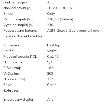
Funkce nabíjení:
Ano
Nabíjecí proud [A]:
10, 20, 5, 30, 15
Sinus:
Čistý
Vstupní napětí [V]:
230, 12 (Baterie)
Výstupní napětí [V]:
230
Podporované baterie:
AGM, Gelové, Zaplavené, Lithiové
Fyzické charakteristiky
Provedení:
Desktop
Použití:
Vnitřní
Provozní teplota [°C]:
0 až 40
Hmotnost [kg]:
9,8
Šířka [mm]:
182
Výška [mm]:
203
Hloubka [mm]:
312
Barva:
Černá
Zobrazení
Integrovaný displej:
Ano