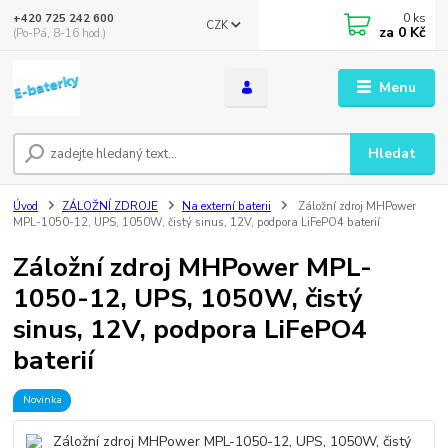
0
ks
+420 725 242 600
CZK
za
0 Kč
(Po-Pá, 8-16 hod.)
Menu
Hledat
Úvod
ZÁLOŽNÍ ZDROJE
Na externí baterii
Záložní zdroj MHPower
MPL-1050-12, UPS, 1050W, čistý sinus, 12V, podpora LiFePO4 baterií
Záložní zdroj MHPower MPL-
1050-12, UPS, 1050W, čistý
sinus, 12V, podpora LiFePO4
baterií
Novinka