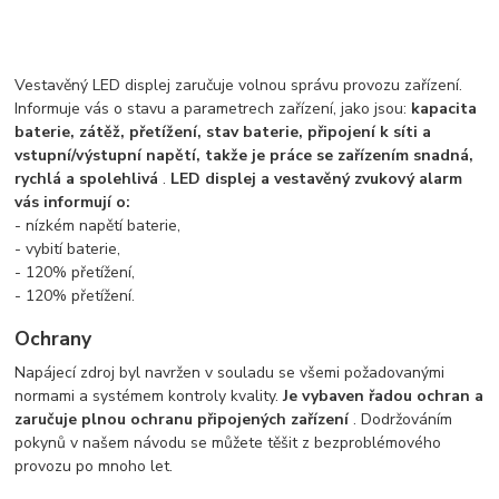
Vestavěný LED displej zaručuje volnou správu provozu zařízení.
Informuje vás o stavu a parametrech zařízení, jako jsou:
kapacita
baterie, zátěž, přetížení, stav baterie, připojení k síti a
vstupní/výstupní napětí, takže je práce se zařízením snadná,
rychlá a spolehlivá
.
LED displej a vestavěný zvukový alarm
vás informují o:
- nízkém napětí baterie,
- vybití baterie,
- 120% přetížení,
- 120% přetížení.
Ochrany
Napájecí zdroj byl navržen v souladu se všemi požadovanými
normami a systémem kontroly kvality.
Je vybaven řadou ochran a
zaručuje plnou ochranu připojených zařízení
. Dodržováním
pokynů v našem návodu se můžete těšit z bezproblémového
provozu po mnoho let.