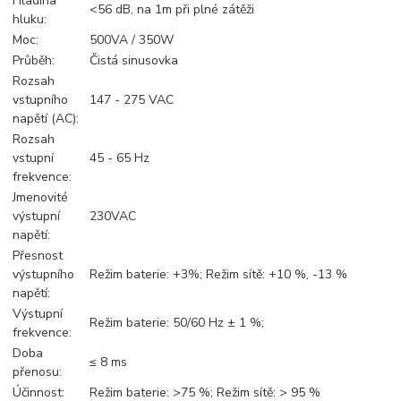
Hladina
<56 dB, na 1m při plné zátěži
hluku:
Moc:
500VA / 350W
Průběh:
Čistá sinusovka
Rozsah
vstupního
147 - 275 VAC
napětí (AC):
Rozsah
vstupní
45 - 65 Hz
frekvence:
Jmenovité
výstupní
230VAC
napětí:
Přesnost
výstupního
Režim baterie: +3%; Režim sítě: +10 %, -13 %
napětí:
Výstupní
Režim baterie: 50/60 Hz ± 1 %;
frekvence:
Doba
≤ 8 ms
přenosu:
Účinnost:
Režim baterie: >75 %; Režim sítě: > 95 %