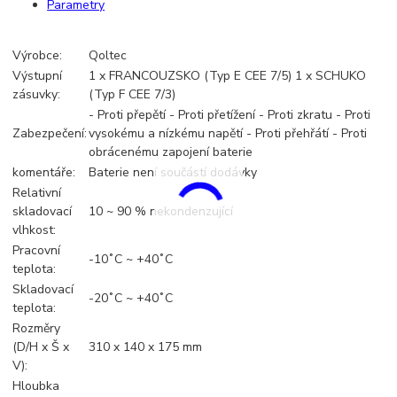
Parametry
Výrobce:
Qoltec
Výstupní
1 x FRANCOUZSKO (Typ E CEE 7/5) 1 x SCHUKO
zásuvky:
(Typ F CEE 7/3)
- Proti přepětí - Proti přetížení - Proti zkratu - Proti
Zabezpečení:
vysokému a nízkému napětí - Proti přehřátí - Proti
obrácenému zapojení baterie
komentáře:
Baterie není součástí dodávky
Relativní
skladovací
10 ~ 90 % nekondenzující
vlhkost:
Pracovní
-10˚C ~ +40˚C
teplota:
Skladovací
-20˚C ~ +40˚C
teplota:
Rozměry
(D/H x Š x
310 x 140 x 175 mm
V):
Hloubka