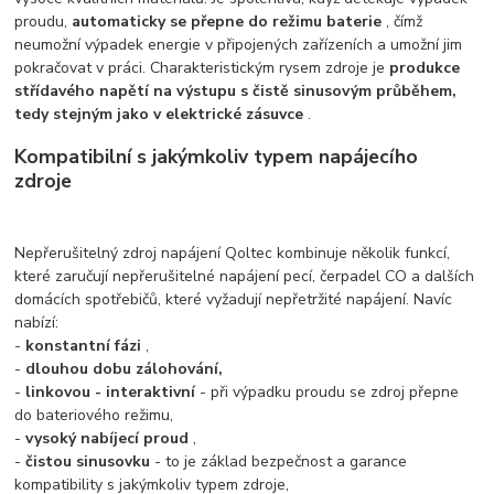
proudu,
automaticky se přepne do režimu baterie
, čímž
neumožní výpadek energie v připojených zařízeních a umožní jim
pokračovat v práci. Charakteristickým rysem zdroje je
produkce
střídavého napětí na výstupu s čistě sinusovým průběhem,
tedy stejným jako v elektrické zásuvce
.
Kompatibilní s jakýmkoliv typem napájecího
zdroje
Nepřerušitelný zdroj napájení Qoltec kombinuje několik funkcí,
které zaručují nepřerušitelné napájení pecí, čerpadel CO a dalších
domácích spotřebičů, které vyžadují nepřetržité napájení. Navíc
nabízí:
-
konstantní fázi
,
-
dlouhou dobu zálohování,
-
linkovou - interaktivní
- při výpadku proudu se zdroj přepne
do bateriového režimu,
-
vysoký nabíjecí proud
,
-
čistou sinusovku
- to je základ bezpečnost a garance
kompatibility s jakýmkoliv typem zdroje,