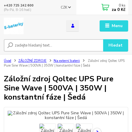
0
ks
+420 725 242 600
CZK
za
0 Kč
(Po-Pá, 8-16 hod.)
Menu
Hledat
Úvod
ZÁLOŽNÍ ZDROJE
Na externí baterii
Záložní zdroj Qoltec UPS
Pure Sine Wave | 500VA | 350W | konstantní fáze | Šedá
Záložní zdroj Qoltec UPS Pure
Sine Wave | 500VA | 350W |
konstantní fáze | Šedá