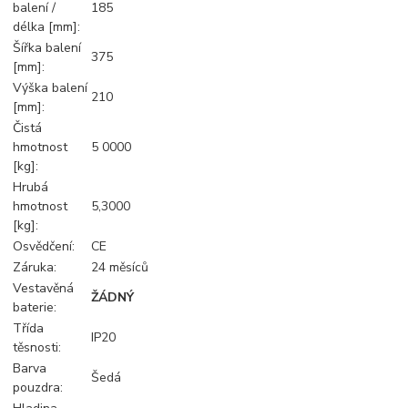
balení /
185
délka [mm]:
Šířka balení
375
[mm]:
Výška balení
210
[mm]:
Čistá
hmotnost
5 0000
[kg]:
Hrubá
hmotnost
5,3000
[kg]:
Osvědčení:
CE
Záruka:
24 měsíců
Vestavěná
ŽÁDNÝ
baterie:
Třída
IP20
těsnosti:
Barva
Šedá
pouzdra: