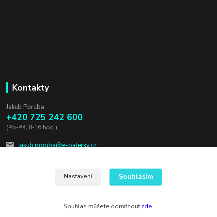
Kontakty
Jakub Poruba
+420 725 242 600
(Po-Pá, 8-16 hod.)
jakub.poruba@e-baterky.cz
Souhlasím
Nastavení
Souhlas můžete odmítnout
zde
.
Vytvořeno na
Eshop-rychle.cz