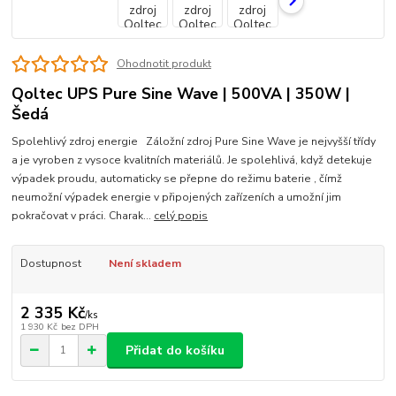
Ohodnotit produkt
Qoltec UPS Pure Sine Wave | 500VA | 350W |
Šedá
Spolehlivý zdroj energie Záložní zdroj Pure Sine Wave je nejvyšší třídy
a je vyroben z vysoce kvalitních materiálů. Je spolehlivá, když detekuje
výpadek proudu, automaticky se přepne do režimu baterie , čímž
neumožní výpadek energie v připojených zařízeních a umožní jim
pokračovat v práci. Charak...
celý popis
Dostupnost
Není skladem
2 335 Kč
/
ks
1 930 Kč
bez DPH
Přidat do košíku