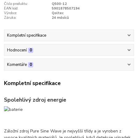
Číslo produktu:
Q500-12
EAN kód:
5901878507194
Výrobce:
Qoltec
Záruka:
24 měsíců
Kompletní specifikace
Hodnocení
0
Komentáře
0
Kompletní specifikace
Spolehlivý zdroj energie
Záložní zdroj Pure Sine Wave je nejvyšší třídy a je vyroben z
vysoce kvalitních materiálů. Je spolehlivá, když detekuje výpadek