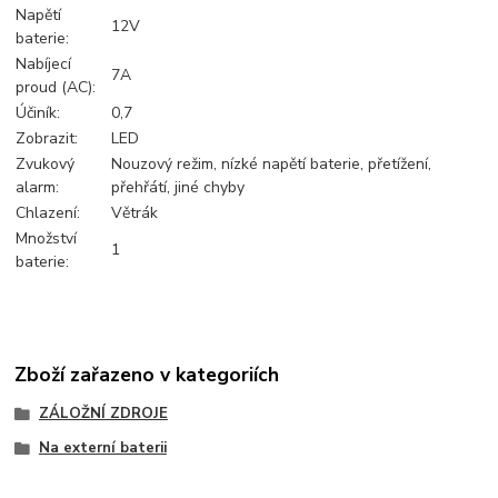
Napětí
12V
baterie:
Nabíjecí
7A
proud (AC):
Účiník:
0,7
Zobrazit:
LED
Zvukový
Nouzový režim, nízké napětí baterie, přetížení,
alarm:
přehřátí, jiné chyby
Chlazení:
Větrák
Množství
1
baterie:
Zboží zařazeno v kategoriích
ZÁLOŽNÍ ZDROJE
Na externí baterii