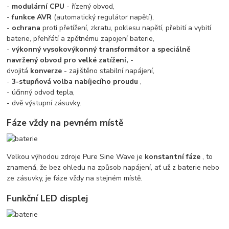
-
modulární CPU
- řízený obvod,
-
funkce AVR
(automatický regulátor napětí),
-
ochrana
proti přetížení, zkratu, poklesu napětí, přebití a vybití
baterie, přehřátí a zpětnému zapojení baterie,
-
výkonný vysokovýkonný transformátor a speciálně
navržený obvod pro velké zatížení,
-
dvojitá
konverze
- zajištěno stabilní napájení,
-
3-stupňová volba nabíjecího proudu
,
- účinný odvod tepla,
- dvě výstupní zásuvky.
Fáze vždy na pevném místě
Velkou výhodou zdroje Pure Sine Wave je
konstantní fáze
, to
znamená, že bez ohledu na způsob napájení, ať už z baterie nebo
ze zásuvky, je fáze vždy na stejném místě.
Funkční LED displej