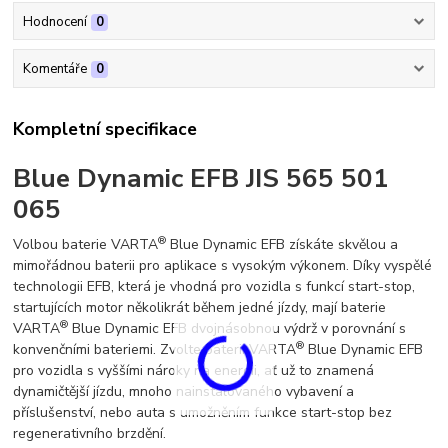
Hodnocení
0
Komentáře
0
Kompletní specifikace
Blue Dynamic EFB JIS 565 501
065
®
Volbou baterie VARTA
Blue Dynamic EFB získáte skvělou a
mimořádnou baterii pro aplikace s vysokým výkonem. Díky vyspělé
technologii EFB, která je vhodná pro vozidla s funkcí start-stop,
startujících motor několikrát během jedné jízdy, mají baterie
®
VARTA
Blue Dynamic EFB dvojnásobnou výdrž v porovnání s
®
konvenčními bateriemi. Zvolte baterii VARTA
Blue Dynamic EFB
pro vozidla s vyššími nároky na energii, ať už to znamená
dynamičtější jízdu, mnoho nainstalovaného vybavení a
příslušenství, nebo auta s umožněním funkce start-stop bez
regenerativního brzdění.