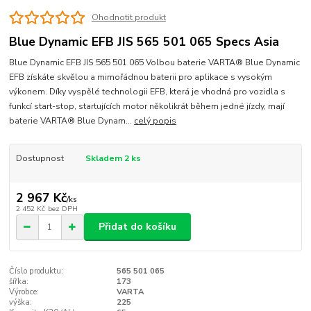
Ohodnotit produkt
Blue Dynamic EFB JIS 565 501 065 Specs Asia
Blue Dynamic EFB JIS 565 501 065 Volbou baterie VARTA® Blue Dynamic
EFB získáte skvělou a mimořádnou baterii pro aplikace s vysokým
výkonem. Díky vyspělé technologii EFB, která je vhodná pro vozidla s
funkcí start-stop, startujících motor několikrát během jedné jízdy, mají
baterie VARTA® Blue Dynam...
celý popis
Dostupnost
Skladem 2 ks
2 967 Kč
/
ks
2 452 Kč
bez DPH
Přidat do košíku
Číslo produktu:
565 501 065
šířka:
173
Výrobce:
VARTA
výška:
225