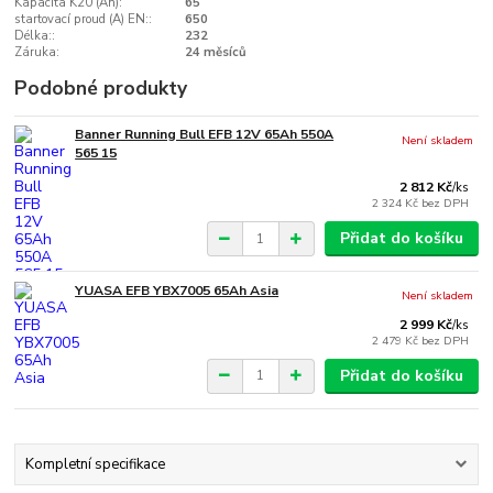
Kapacita K20 (Ah):
65
startovací proud (A) EN::
650
Délka::
232
Záruka:
24 měsíců
Podobné produkty
Banner Running Bull EFB 12V 65Ah 550A
Není skladem
565 15
2 812 Kč
/
ks
2 324 Kč
bez DPH
Přidat do košíku
YUASA EFB YBX7005 65Ah Asia
Není skladem
2 999 Kč
/
ks
2 479 Kč
bez DPH
Přidat do košíku
Kompletní specifikace