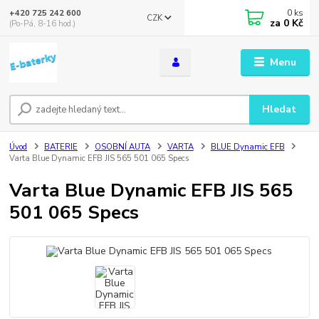
0
ks
+420 725 242 600
CZK
za
0 Kč
(Po-Pá, 8-16 hod.)
Menu
Hledat
Úvod
BATERIE
OSOBNÍ AUTA
VARTA
BLUE Dynamic EFB
Varta Blue Dynamic EFB JIS 565 501 065 Specs
Varta Blue Dynamic EFB JIS 565
501 065 Specs